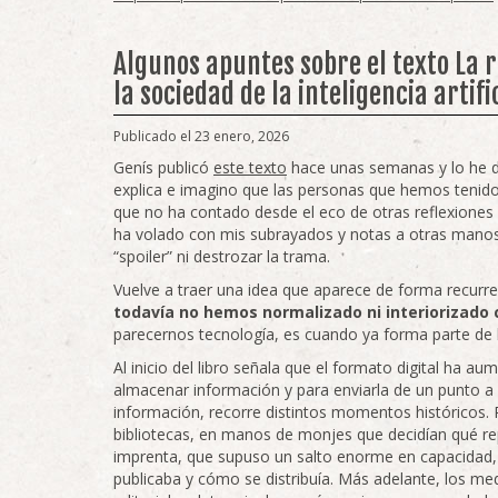
Algunos apuntes sobre el texto La 
la sociedad de la inteligencia artifi
Publicado el 23 enero, 2026
Genís publicó
este texto
hace unas semanas y lo he d
explica e imagino que las personas que hemos tenid
que no ha contado desde el eco de otras reflexiones a
ha volado con mis subrayados y notas a otras manos
“spoiler” ni destrozar la trama.
Vuelve a traer una idea que aparece de forma recurre
todavía no hemos normalizado ni interiorizado
parecernos tecnología, es cuando ya forma parte de l
Al inicio del libro señala que el formato digital ha 
almacenar información y para enviarla de un punto a 
información, recorre distintos momentos históricos. 
bibliotecas, en manos de monjes que decidían qué re
imprenta, que supuso un salto enorme en capacidad, a
publicaba y cómo se distribuía. Más adelante, los m