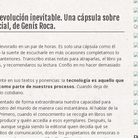
revolución inevitable. Una cápsula sobre
cial, de Genís Roca.
evorado en un par de horas. Es solo una cápsula como él
o la suerte de escucharle en más ocasiones completamos lo
nteriores. Transcribo estas notas para atraparlas, el libro ya
, y recomendaros su lectura. Confío en no hacer demasiado
nte en sus textos y ponencias: la
tecnología es aquello que
 como parte de nuestros procesos.
Cuando deja de
o cotidiano.
aumentado de forma extraordinaria nuestra capacidad para
otro del mundo de manera casi instantánea. Al hablar de la
Primero, cuando el conocimiento se recogía en libros sin
producir y quién accedía a esos ejemplares. Después, la
unque seguía siendo la editorial quien decidía qué se
edios de comunicación, donde los propietarios de emisoras o