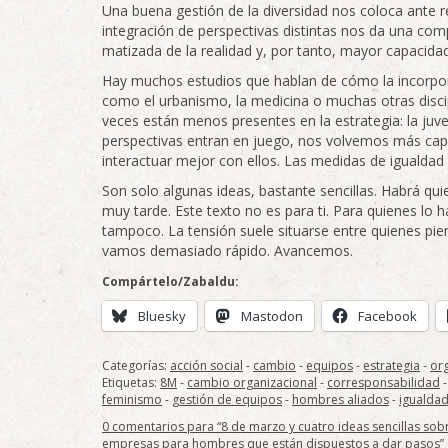
Una buena gestión de la diversidad nos coloca ant
integración de perspectivas distintas nos da una co
matizada de la realidad y, por tanto, mayor capacida
Hay muchos estudios que hablan de cómo la incorpo
como el urbanismo, la medicina o muchas otras disc
veces están menos presentes en la estrategia: la juv
perspectivas entran en juego, nos volvemos más capac
interactuar mejor con ellos. Las medidas de igualda
Son solo algunas ideas, bastante sencillas. Habrá qui
muy tarde. Este texto no es para ti. Para quienes lo h
tampoco. La tensión suele situarse entre quienes p
vamos demasiado rápido. Avancemos.
Compártelo/Zabaldu:
Bluesky
Mastodon
Facebook
Categorías:
acción social
-
cambio
-
equipos
-
estrategia
-
or
Etiquetas:
8M
-
cambio organizacional
-
corresponsabilidad
feminismo
-
gestión de equipos
-
hombres aliados
-
igualda
0 comentarios para “8 de marzo y cuatro ideas sencillas so
empresas para hombres que están dispuestos a dar pasos”