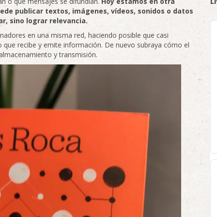
E
an o qué mensajes se difundían.
Hoy estamos en otra
ede publicar textos, imágenes, vídeos, sonidos o datos
r, sino lograr relevancia.
denadores en una misma red, haciendo posible que casi
o que recibe y emite información. De nuevo subraya cómo el
e almacenamiento y transmisión.