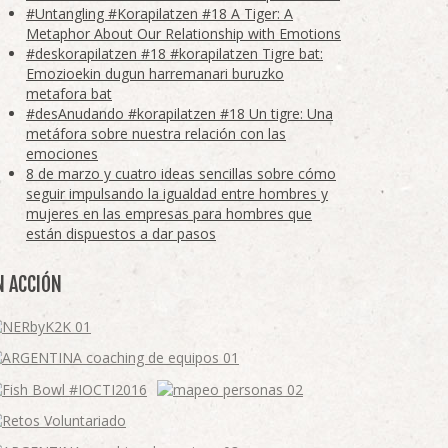
#Untangling #Korapilatzen #18 A Tiger: A
Metaphor About Our Relationship with Emotions
#deskorapilatzen #18 #korapilatzen Tigre bat:
Emozioekin dugun harremanari buruzko
metafora bat
#desAnudando #korapilatzen #18 Un tigre: Una
metáfora sobre nuestra relación con las
emociones
8 de marzo y cuatro ideas sencillas sobre cómo
seguir impulsando la igualdad entre hombres y
mujeres en las empresas para hombres que
están dispuestos a dar pasos
N ACCIÓN