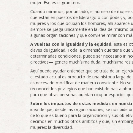
mujer. Ese es el gran tema.
Cuando miramos, por un lado, el número de mujeres 
que están en puestos de liderazgo o con poder; y, po
mujeres y los que ocupan los hombres, ahí aparece un
siempre se juega únicamente en la idea de “mismo p
algunas organizaciones y que conviene mirar con má
A vueltas con la igualdad y la equidad,
este es o
claves de igualdad. Toda la dimensión que tiene que v
determinadas condiciones, puede ser necesario ir i
directivos— genera muchísima duda, muchísima resiste
Aquí puede ayudar entender que se trata de un ejerci
el estado actual es producto de una historia larga de
es necesario modificar de manera consciente. No se tr
reconocer los privilegios que han existido hasta ahora
para que otras personas puedan ocupar espacios que
Sobre los impactos de estas medidas en nuestr
idea de que, desde las organizaciones, se nos pide un 
de lo que es bueno para la organización y sus objeti
decimos en muchos otros ámbitos y que, sin embarg
mujeres: la diversidad.