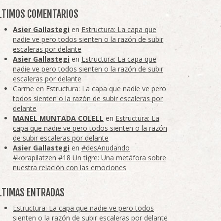
LTIMOS COMENTARIOS
Asier Gallastegi
en
Estructura: La capa que
nadie ve pero todos sienten o la razón de subir
escaleras por delante
Asier Gallastegi
en
Estructura: La capa que
nadie ve pero todos sienten o la razón de subir
escaleras por delante
Carme
en
Estructura: La capa que nadie ve pero
todos sienten o la razón de subir escaleras por
delante
MANEL MUNTADA COLELL
en
Estructura: La
capa que nadie ve pero todos sienten o la razón
de subir escaleras por delante
Asier Gallastegi
en
#desAnudando
#korapilatzen #18 Un tigre: Una metáfora sobre
nuestra relación con las emociones
LTIMAS ENTRADAS
Estructura: La capa que nadie ve pero todos
sienten o la razón de subir escaleras por delante