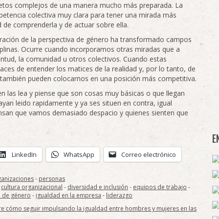
e retos complejos de una manera mucho más preparada. La
mpetencia colectiva muy clara para tener una mirada más
d de comprenderla y de actuar sobre ella.
ración de la perspectiva de género ha transformado campos
iplinas. Ocurre cuando incorporamos otras miradas que a
entud, la comunidad u otros colectivos. Cuando estas
es de entender los matices de la realidad y, por lo tanto, de
d también pueden colocarnos en una posición más competitiva.
en las lea y piense que son cosas muy básicas o que llegan
ayan leido rapidamente y ya ses situen en contra, igual
iensan que vamos demasiado despacio y quienes sienten que
E
LinkedIn
WhatsApp
Correo electrónico
ganizaciones
-
personas
-
cultura organizacional
-
diversidad e inclusión
-
equipos de trabajo
-
d de género
-
igualdad en la empresa
-
liderazgo
bre cómo seguir impulsando la igualdad entre hombres y mujeres en las