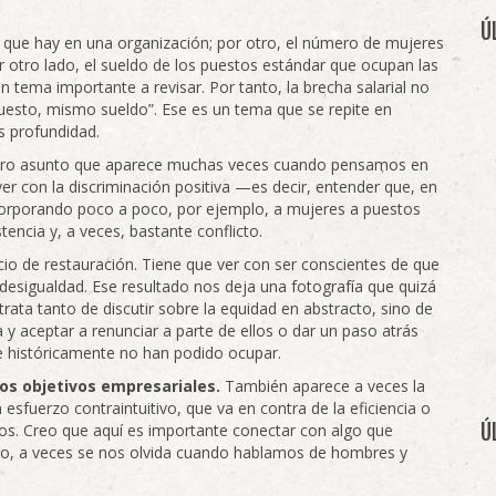
Ú
que hay en una organización; por otro, el número de mujeres
r otro lado, el sueldo de los puestos estándar que ocupan las
 tema importante a revisar. Por tanto, la brecha salarial no
uesto, mismo sueldo”. Ese es un tema que se repite en
s profundidad.
tro asunto que aparece muchas veces cuando pensamos en
er con la discriminación positiva —es decir, entender que, en
ncorporando poco a poco, por ejemplo, a mujeres a puestos
ncia y, a veces, bastante conflicto.
cio de restauración. Tiene que ver con ser conscientes de que
 desigualdad. Ese resultado nos deja una fotografía que quizá
ata tanto de discutir sobre la equidad en abstracto, sino de
 y aceptar a renunciar a parte de ellos o dar un paso atrás
 históricamente no han podido ocupar.
os objetivos empresariales.
También aparece a veces la
esfuerzo contraintuitivo, que va en contra de la eficiencia o
Ú
vos. Creo que aquí es importante conectar con algo que
o, a veces se nos olvida cuando hablamos de hombres y