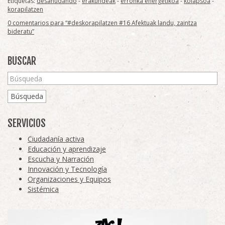
Etiquetas:
desanudando
-
erakundeak
-
erronka energetikoa
-
kolapsoa
-
korapilatzen
0 comentarios para “#deskorapilatzen #16 Afektuak landu, zaintza
bideratu”
BUSCAR
Búsqueda
SERVICIOS
Ciudadanía activa
Educación y aprendizaje
Escucha y Narración
Innovación y Tecnología
Organizaciones y Equipos
Sistémica