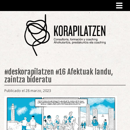
Toggl
navig
#deskorapilatzen #16 Afektuak landu,
zaintza bideratu
Publicado el 28 marzo, 2023