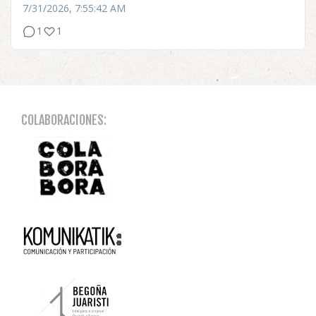
7/31/2026, 7:55:42 AM
1
1
COLABORACIONES: