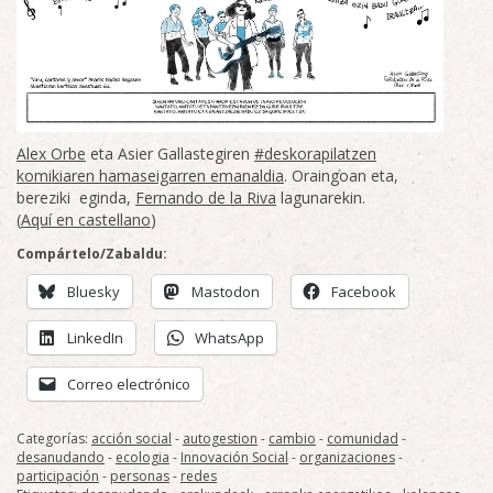
Alex Orbe
eta Asier Gallastegiren
#deskorapilatzen
komikiaren hamaseigarren emanaldia
. Oraingoan eta,
bereziki eginda,
Fernando de la Riva
lagunarekin.
(
Aquí en castellano
)
Compártelo/Zabaldu:
Bluesky
Mastodon
Facebook
LinkedIn
WhatsApp
Correo electrónico
Categorías:
acción social
-
autogestion
-
cambio
-
comunidad
-
desanudando
-
ecologia
-
Innovación Social
-
organizaciones
-
participación
-
personas
-
redes