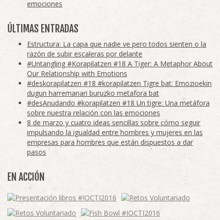
emociones
ÚLTIMAS ENTRADAS
Estructura: La capa que nadie ve pero todos sienten o la
razón de subir escaleras por delante
#Untangling #Korapilatzen #18 A Tiger: A Metaphor About
Our Relationship with Emotions
#deskorapilatzen #18 #korapilatzen Tigre bat: Emozioekin
dugun harremanari buruzko metafora bat
#desAnudando #korapilatzen #18 Un tigre: Una metáfora
sobre nuestra relación con las emociones
8 de marzo y cuatro ideas sencillas sobre cómo seguir
impulsando la igualdad entre hombres y mujeres en las
empresas para hombres que están dispuestos a dar
pasos
EN ACCIÓN