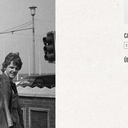
C
Ca
Ú