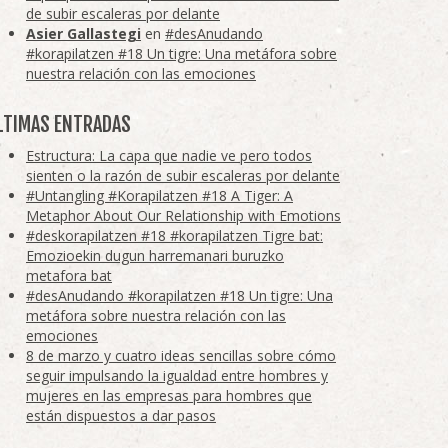
de subir escaleras por delante
Asier Gallastegi
en
#desAnudando
#korapilatzen #18 Un tigre: Una metáfora sobre
nuestra relación con las emociones
LTIMAS ENTRADAS
Estructura: La capa que nadie ve pero todos
sienten o la razón de subir escaleras por delante
#Untangling #Korapilatzen #18 A Tiger: A
Metaphor About Our Relationship with Emotions
#deskorapilatzen #18 #korapilatzen Tigre bat:
Emozioekin dugun harremanari buruzko
metafora bat
#desAnudando #korapilatzen #18 Un tigre: Una
metáfora sobre nuestra relación con las
emociones
8 de marzo y cuatro ideas sencillas sobre cómo
seguir impulsando la igualdad entre hombres y
mujeres en las empresas para hombres que
están dispuestos a dar pasos