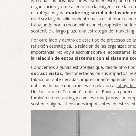
No todas las organizaciones están en este punto de r
organización yo me acerco con la exigencia de la c
estratégicos y de
marketing social o de lavado de
nivel social y desalineamiento hacia el interior cuan
trabajando por la reconexión con el propósito, su fue
sostenible a largo plazo una estrategia de marketing
Por otro lado y dentro de este tipo de procesos de 
reflexión estratégica, la relación de las organizaci
importancia. No voy a escribir sobre el ecosistema,
la
relación de estos sistemas con el sistema so
Conocemos algunas estrategias que, desde otro tipo 
extractivistas
, desconectadas de sus impactos negat
tabaco durante décadas, impresionante aprender de 
noticias de hace unos meses en relación al
lobby de 
Unidas sobre el Cambio Climático… Pudieran parecer
también en un ranking y a veces trabajamos con empr
sostener algunas tensiones importantes en este sent