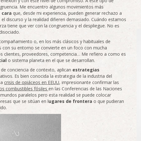
eflexión y con este nivel de compromiso. A este tipo de
ongruencia. Me encuentro algunos movimientos más
 cara
que, desde mi experiencia, pueden generar rechazo a
do el discurso y la realidad difieren demasiado. Cuándo estamos
rza tiene que ver con la congruencia y el despliegue. No es
 disociado.
acompañamiento o, en los más clásicos y habituales de
ones con su entorno se convierte en un foco con mucha
 los clientes, proveedores, competencia… Me refiero a como es
cial
o sistema planeta en el que se desarrollan.
de conciencia de contexto, aplican
estrategias
ivos. Es bien conocida la estrategia de la industria del
la
crisis de opiáceos en EEUU
, impresionante confirmar las
los combustibles fósiles
en las Conferencias de las Naciones
 mundos paralelos pero esta realidad se puede colocar
esas que se sitúan en l
ugares de frontera
o que pudieran
ido.