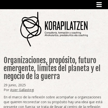
Toggl
navig
Organizaciones, propósito, futuro
emergente, límites del planeta y el
negocio de la guerra
29 junio, 2025
Por
Asier Gallastegi
En el marco de la reflexión sobre acompañar a organizaciones
que quieren reconectar con su propósito hay una idea que está
presente con fuerza: se trata de llevar al centro de la reflexión