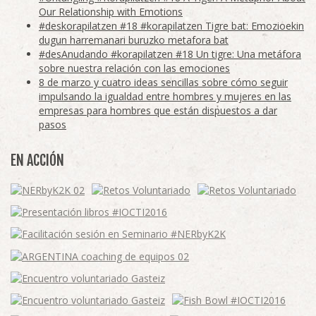
Our Relationship with Emotions
#deskorapilatzen #18 #korapilatzen Tigre bat: Emozioekin
dugun harremanari buruzko metafora bat
#desAnudando #korapilatzen #18 Un tigre: Una metáfora
sobre nuestra relación con las emociones
8 de marzo y cuatro ideas sencillas sobre cómo seguir
impulsando la igualdad entre hombres y mujeres en las
empresas para hombres que están dispuestos a dar
pasos
EN ACCIÓN