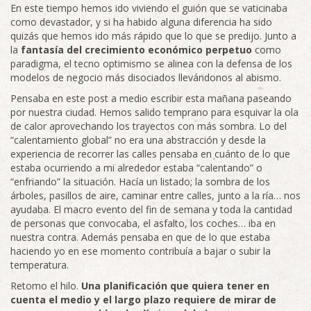
En este tiempo hemos ido viviendo el guión que se vaticinaba
como devastador, y si ha habido alguna diferencia ha sido
quizás que hemos ido más rápido que lo que se predijo. Junto a
la
fantasía del crecimiento económico perpetuo
como
paradigma, el tecno optimismo se alinea con la defensa de los
modelos de negocio más disociados llevándonos al abismo.
Pensaba en este post a medio escribir esta mañana paseando
por nuestra ciudad. Hemos salido temprano para esquivar la ola
de calor aprovechando los trayectos con más sombra. Lo del
“calentamiento global” no era una abstracción y desde la
experiencia de recorrer las calles pensaba en cuánto de lo que
estaba ocurriendo a mi alrededor estaba “calentando” o
“enfriando” la situación. Hacía un listado; la sombra de los
árboles, pasillos de aire, caminar entre calles, junto a la ría… nos
ayudaba. El macro evento del fin de semana y toda la cantidad
de personas que convocaba, el asfalto, los coches… iba en
nuestra contra. Además pensaba en que de lo que estaba
haciendo yo en ese momento contribuía a bajar o subir la
temperatura.
Retomo el hilo.
Una planificación que quiera tener en
cuenta el medio y el largo plazo requiere de mirar de