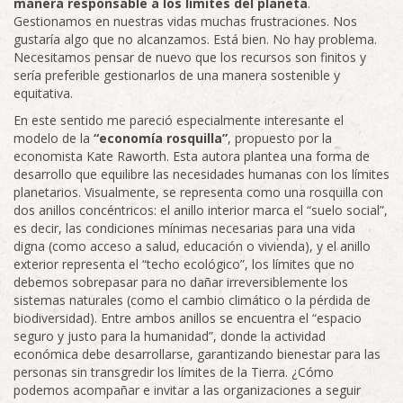
manera responsable a los límites del planeta
.
Gestionamos en nuestras vidas muchas frustraciones. Nos
gustaría algo que no alcanzamos. Está bien. No hay problema.
Necesitamos pensar de nuevo que los recursos son finitos y
sería preferible gestionarlos de una manera sostenible y
equitativa.
En este sentido me pareció especialmente interesante el
modelo de la
“economía rosquilla”
, propuesto por la
economista Kate Raworth. Esta autora plantea una forma de
desarrollo que equilibre las necesidades humanas con los límites
planetarios. Visualmente, se representa como una rosquilla con
dos anillos concéntricos: el anillo interior marca el “suelo social”,
es decir, las condiciones mínimas necesarias para una vida
digna (como acceso a salud, educación o vivienda), y el anillo
exterior representa el “techo ecológico”, los límites que no
debemos sobrepasar para no dañar irreversiblemente los
sistemas naturales (como el cambio climático o la pérdida de
biodiversidad). Entre ambos anillos se encuentra el “espacio
seguro y justo para la humanidad”, donde la actividad
económica debe desarrollarse, garantizando bienestar para las
personas sin transgredir los límites de la Tierra. ¿Cómo
podemos acompañar e invitar a las organizaciones a seguir