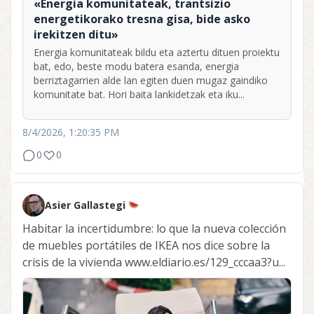
«Energia komunitateak, trantsizio
energetikorako tresna gisa, bide asko
irekitzen ditu»
Energia komunitateak bildu eta aztertu dituen proiektu
bat, edo, beste modu batera esanda, energia
berriztagarrien alde lan egiten duen mugaz gaindiko
komunitate bat. Hori baita lankidetzak eta iku...
8/4/2026, 1:20:35 PM
0
0
Asier Gallastegi
Habitar la incertidumbre: lo que la nueva colección
de muebles portátiles de IKEA nos dice sobre la
crisis de la vivienda www.eldiario.es/129_cccaa3?u...