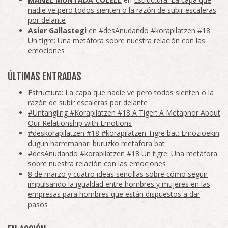
nadie ve pero todos sienten o la razón de subir escaleras
por delante
Asier Gallastegi
en
#desAnudando #korapilatzen #18
Un tigre: Una metáfora sobre nuestra relación con las
emociones
ÚLTIMAS ENTRADAS
Estructura: La capa que nadie ve pero todos sienten o la
razón de subir escaleras por delante
#Untangling #Korapilatzen #18 A Tiger: A Metaphor About
Our Relationship with Emotions
#deskorapilatzen #18 #korapilatzen Tigre bat: Emozioekin
dugun harremanari buruzko metafora bat
#desAnudando #korapilatzen #18 Un tigre: Una metáfora
sobre nuestra relación con las emociones
8 de marzo y cuatro ideas sencillas sobre cómo seguir
impulsando la igualdad entre hombres y mujeres en las
empresas para hombres que están dispuestos a dar
pasos