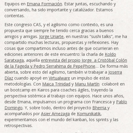
Equipos en
Emana Formación
. Estar juntas, escuchando y
conversando, ha sido importante y catalizador. Estamos
contentas.
Este congreso CAS, y el agilismo como contexto, es una
propuesta que siempre he tenido cerca gracias a buenos
amigos y amigas.
Jorge Uriarte
, en nuestras “sushi talks”, me ha
compartido muchas lecturas, propuestas y reflexiones. Hay
cosas que compartimos incluso antes de que ocurrieran en
ediciones anteriores de este encuentro: la charla de
Koldo
Saratxaga
, aquella
entrevista del propio Jorge a Cristóbal Colón
de la Fageda y Pedro Serrahima de PepePhone
… De forma más
abierta, sobre esto del agilismo, también vi trabajar a
Joserra
Díaz
cuando apoyé en
Virtualware
un impulso de estas
metodologías. Con
Maica Trinidad
y
Manu Martín
colaboré en
un bootcamp en Kairos para coaches ágiles, trayendo la
perspectiva sistémica al trabajo con equipos. Hace unos años,
desde Emana, impulsamos un programa con Francesca y
Pablo
Domingo
. Y, sobre todo, dentro del proyecto
Bherria
y
acompañados por
Asier Amezaga
de
Komunikatik
,
experimentamos con el mundo del kanban, los sprints y las
retrospectivas.