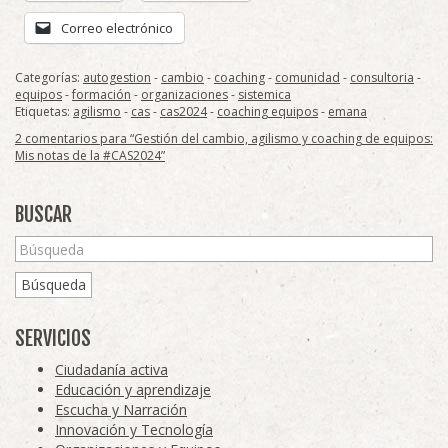
Correo electrónico
Categorías:
autogestion
-
cambio
-
coaching
-
comunidad
-
consultoria
-
equipos
-
formación
-
organizaciones
-
sistemica
Etiquetas:
agilismo
-
cas
-
cas2024
-
coaching equipos
-
emana
2 comentarios para “Gestión del cambio, agilismo y coaching de equipos:
Mis notas de la #CAS2024”
BUSCAR
Búsqueda
SERVICIOS
Ciudadanía activa
Educación y aprendizaje
Escucha y Narración
Innovación y Tecnología