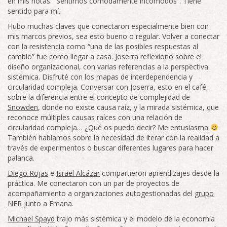
en mis notas: “Sentirnos cómodamente incómodos”. Tiene
sentido para mí.
Hubo muchas claves que conectaron especialmente bien con
mis marcos previos, sea esto bueno o regular. Volver a conectar
con la resistencia como “una de las posibles respuestas al
cambio” fue como llegar a casa. Joserra reflexionó sobre el
diseño organizacional, con varias referencias a la perspectiva
sistémica. Disfruté con los mapas de interdependencia y
circularidad compleja. Conversar con Joserra, esto en el café,
sobre la diferencia entre el concepto de complejidad de
Snowden
, donde no existe causa raíz, y la mirada sistémica, que
reconoce múltiples causas raíces con una relación de
circularidad compleja… ¿Qué os puedo decir? Me entusiasma
También hablamos sobre la necesidad de iterar con la realidad a
través de experimentos o buscar diferentes lugares para hacer
palanca.
Diego Rojas
e
Israel Alcázar
compartieron aprendizajes desde la
práctica. Me conectaron con un par de proyectos de
acompañamiento a organizaciones autogestionadas del
grupo
NER
junto a Emana.
Michael Spayd
trajo más sistémica y el modelo de la economía