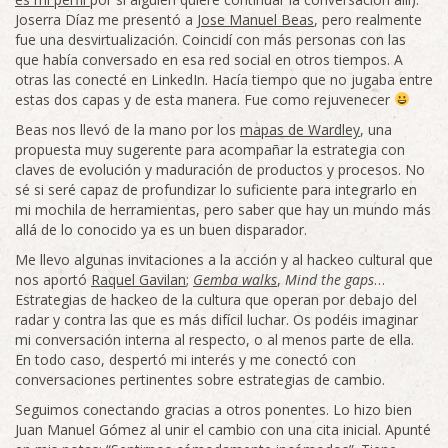
Joserra Díaz me presentó a
Jose Manuel Beas
, pero realmente
fue una desvirtualización. Coincidí con más personas con las
que había conversado en esa red social en otros tiempos. A
otras las conecté en LinkedIn. Hacía tiempo que no jugaba entre
estas dos capas y de esta manera. Fue como rejuvenecer
Beas nos llevó de la mano por los
mapas de Wardley
, una
propuesta muy sugerente para acompañar la estrategia con
claves de evolución y maduración de productos y procesos. No
sé si seré capaz de profundizar lo suficiente para integrarlo en
mi mochila de herramientas, pero saber que hay un mundo más
allá de lo conocido ya es un buen disparador.
Me llevo algunas invitaciones a la acción y al hackeo cultural que
nos aportó
Raquel Gavilan
;
Gemba walks
,
Mind the gaps
…
Estrategias de hackeo de la cultura que operan por debajo del
radar y contra las que es más difícil luchar. Os podéis imaginar
mi conversación interna al respecto, o al menos parte de ella.
En todo caso, despertó mi interés y me conectó con
conversaciones pertinentes sobre estrategias de cambio.
Seguimos conectando gracias a otros ponentes. Lo hizo bien
Juan Manuel Gómez al unir el cambio con una cita inicial. Apunté