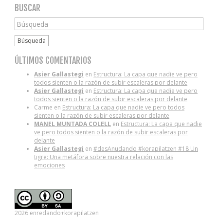
BUSCAR
Búsqueda
ÚLTIMOS COMENTARIOS
Asier Gallastegi
en
Estructura: La capa que nadie ve pero
todos sienten o la razón de subir escaleras por delante
Asier Gallastegi
en
Estructura: La capa que nadie ve pero
todos sienten o la razón de subir escaleras por delante
Carme
en
Estructura: La capa que nadie ve pero todos
sienten o la razón de subir escaleras por delante
MANEL MUNTADA COLELL
en
Estructura: La capa que nadie
ve pero todos sienten o la razón de subir escaleras por
delante
Asier Gallastegi
en
#desAnudando #korapilatzen #18 Un
tigre: Una metáfora sobre nuestra relación con las
emociones
2026 enredando+korapilatzen