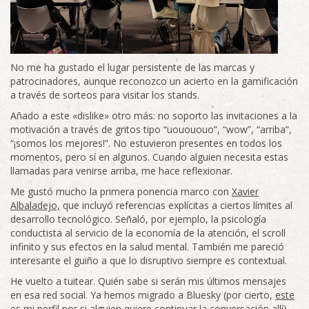
No me ha gustado el lugar persistente de las marcas y
patrocinadores, aunque reconozco un acierto en la gamificación
a través de sorteos para visitar los stands.
Añado a este «dislike» otro más: no soporto las invitaciones a la
motivación a través de gritos tipo “uouououo”, “wow”, “arriba”,
“¡somos los mejores!”. No estuvieron presentes en todos los
momentos, pero sí en algunos. Cuando alguien necesita estas
llamadas para venirse arriba, me hace reflexionar.
Me gustó mucho la primera ponencia marco con
Xavier
Albaladejo,
que incluyó referencias explícitas a ciertos límites al
desarrollo tecnológico. Señaló, por ejemplo, la psicología
conductista al servicio de la economía de la atención, el scroll
infinito y sus efectos en la salud mental. También me pareció
interesante el guiño a que lo disruptivo siempre es contextual.
He vuelto a tuitear. Quién sabe si serán mis últimos mensajes
en esa red social. Ya hemos migrado a Bluesky (por cierto,
este
es mi perfil
por si alguien quiere continuar la conversación allí).