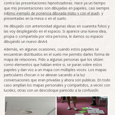
contra las presentaciones hipnotizadoras. Hace ya un tiempo
que mis presentaciones son dibujadas en papeles, casi siempre
(u
ltimo ejemplo de ponencia dibujada insitu y con el ipad
), y
presentadas en la mesa o en el suelo.
He dibujado con anterioridad algunas ideas en cuarenta folios y
las voy desplegando en el espacio. Si aparece una nueva idea,
propia o compartida por otra persona, le damos su espacio
dibujando un nuevo dinA4.
Además, en algunas ocasiones, cuando estos papeles se
encuentran distribuidos en el suelo me permito darles forma de
mapa de relaciones. Pido a algunas personas que los sitúen
como elementos que hablan entre si, se paran sobre estos
papeles y dan voz a un mapa con múltiples voces. Los mapas
particulares chocan o se alinean sacando a la luz
conversaciones que eran privadas y ahora son publicas. En todo
caso amplían los mapas personales y compartidos, a veces con
lucidez, otras con un descoloque parecido a la confusión.