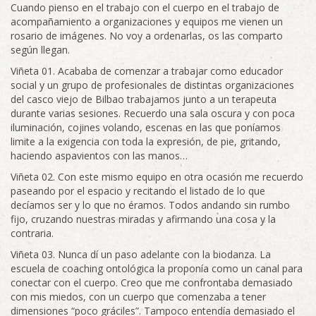
Cuando pienso en el trabajo con el cuerpo en el trabajo de
acompañamiento a organizaciones y equipos me vienen un
rosario de imágenes. No voy a ordenarlas, os las comparto
según llegan.
Viñeta 01. Acababa de comenzar a trabajar como educador
social y un grupo de profesionales de distintas organizaciones
del casco viejo de Bilbao trabajamos junto a un terapeuta
durante varias sesiones. Recuerdo una sala oscura y con poca
iluminación, cojines volando, escenas en las que poníamos
limite a la exigencia con toda la expresión, de pie, gritando,
haciendo aspavientos con las manos…
Viñeta 02. Con este mismo equipo en otra ocasión me recuerdo
paseando por el espacio y recitando el listado de lo que
decíamos ser y lo que no éramos. Todos andando sin rumbo
fijo, cruzando nuestras miradas y afirmando una cosa y la
contraria.
Viñeta 03. Nunca dí un paso adelante con la biodanza. La
escuela de coaching ontológica la proponía como un canal para
conectar con el cuerpo. Creo que me confrontaba demasiado
con mis miedos, con un cuerpo que comenzaba a tener
dimensiones “poco gráciles”. Tampoco entendía demasiado el