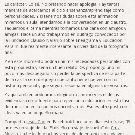
Es carácter. Lo sé. No pretendo hacer apología. Hay tantas
maneras de acercarnos al ciclo enseñanza/aprendizaje como
personalidades. Y si tenemos dudas sobre esta afirmación
miremos un aula, atendamos a la conversación en un claustro,
saquemos el tema mientras tomamos una caña con amigos y
amigas. Hace un año trabajamos en Buitrago convocados por
la Fundación Claudio Naranjo sobre Eneagrama y Educación.
Para mi fue realmente interesante la diversidad de la fotografía
final.
Y en este momento podría unir mis necesidades personales con
esta propuesta y sería un buen relato. Os propongo uno un
poco más desapegado sin perder la perspectiva de esta parte
de la casilla cero del juego que tanto tiene que ver con mi
historia personal y que seguro resuena en algunas de vosotras.
Y aquí también podríamos elegir otro camino y es el de las
evidencias como fuente para repensar la educación en esta fase
de transición en la que nos encontramos. Ese es otro post con
ideas ya en un pequeño mapa.
Compartía
Jesús Cao
en Facebook hace unos días esta frase; “El
arte es un viaje de ida. El diseño un viaje de vuelta” de
Cruz
Novillo
. La he leído muchas veces desde entonces y cada vez