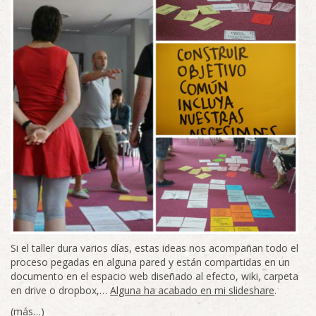
Si el taller dura varios días, estas ideas nos acompañan todo el
proceso pegadas en alguna pared y están compartidas en un
documento en el espacio web diseñado al efecto, wiki, carpeta
en drive o dropbox,…
Alguna ha acabado en mi slideshare
.
(más…)