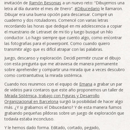
invitación de
Ramón Besonias
a un nuevo reto: “Dibujemos una
letra al día durante el mes de Enero”.
#Dibucedario
le llamaron.
Dibujar era una buena opción para descansar. Compré un
cuaderno y dos rotuladores. Comencé con varias letras
recordando las horas que dediqué en mi adolescencia a copiar
el muestrario de Letraset de mi tío y luego busqué un hilo
conductor. Lo hago siempre que cuento algo, como encontrar
las fotografias para el powerpoint. Como cuando quiero
transmitir algo que es difícil atrapar con las palabras.
Juego, descanso y exploración. Decidí permitir cruzar el dibujo
con esta pregunta que me atraviesa de manera permanente
sobre aprehender y compartir una mirada que a veces descubro
como contraintuitiva; la mirada sistémica.
Cuando nos reunimos con el equipo de
Emana
a grabar un par
de videos para contaros que este año proponemos un taller de
Mirada Sistémica, trabajo con Figuras y Desarrollo
Organizacional en Barcelona
surgió la posibilidad de hacer algo
más. ¿Y si grabamos el Dibucedario? Y de esta manera fuimos
grabando pequeñas píldoras sobre un juego de exploración que
todavía estaba inconcluso.
Y le hemos dado forma. Editado, cortado, pegado,