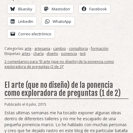
Bluesky
Mastodon
Facebook
LinkedIn
WhatsApp
Correo electrónico
Categorías:
arte
-
artesania
-
cambio
-
consultoria
-
formación
Etiquetas:
artes
-
charla
-
diseño
-
ponencia
-
ted
2 comentarios para “El arte (que no diseño) de la ponencia como
exploradora de preguntas (2 de 2)”
El arte (que no diseño) de la ponencia
como exploradora de preguntas (1 de 2)
Publicado el 6 julio, 2015
Estas ultimas semanas me ha tocado exponer algunas ideas
dentro de diferentes talleres y no me he escapado de una
pequeña ponencia marco. Lo he hablado con muchas personas
y creo que he dejado rastro en este blog de mi particular batalla