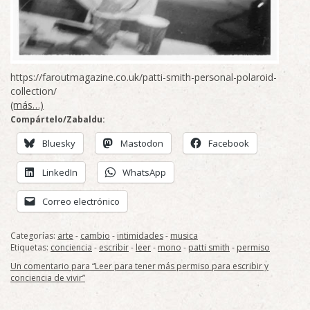
https://faroutmagazine.co.uk/patti-smith-personal-polaroid-
collection/
(más…)
Compártelo/Zabaldu:
Bluesky
Mastodon
Facebook
LinkedIn
WhatsApp
Correo electrónico
Categorías:
arte
-
cambio
-
intimidades
-
musica
Etiquetas:
conciencia
-
escribir
-
leer
-
mono
-
patti smith
-
permiso
Un comentario para “Leer para tener más permiso para escribir y
conciencia de vivir”