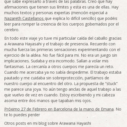
que sabe expresarlo a través de las palabras. Creo que hay
afirmaciones que tienen sus límites y esta es una de ellas. Hay
muchos textos y personas expertas (mención especial a
Nazareth Castellanos
que explica lo difícil sencillo) que podéis
leer para romper la creencia de los cuerpos gobernados por el
cerebro.
En todo este viaje yo tuve mi particular caída del caballo gracias
a Arawana Hayasahi y el trabajo de presencia. Recuerdo con
mucha fuerza las primeras sensaciones experimentando con el
ejercicio de la aldea. No fue fácil para mi. No era un juego sin
implicaciones. Sudaba y era incomodo. Salían a volar mis
fantasmas. La cercanía a otros cuerpos me parecía un reto.
Cuando me acercaba ya no sabía despedirme. El trabajo estaba
pautado y me cuidaba sin sobreprotección, partíamos de
nuestro cuerpo al encuentro del otro. La propuesta de “stuck”
me parece una joya. Yo aún tengo anclas de aquel trabajo a las
que vuelvo de vez en cuando. Estoy escribiendo y mi cabeza
asoma entre dos manos que tapaban mis ojos.
Próximo 27 de Febrero en Barcelona de la mano de Emana
. No
te lo puedes perder
Otros posts en mi blog sobre Arawana Hayashi