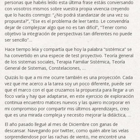
personas que habéis leído esta última frase estáis conversando
con vosotros mismos sobre vuestra propia vivencia creyendo
que lo hacéis conmigo: “¿No podrá standarizar de una vez su
propuesta?”, “Ese es el problema de leer tanto. Le convendría
dejar de complejizar algo que no es tan dificil”, “Tener como
objetivo la integración de perspectivas tan diferentes no puede
ser sencillo”…
Hace tiempo leía y compartía que hoy la palabra “sistémica” se
ha convertido en una especie de test proyectivo. Teoría general
de los sistemas sociales, Terapia Familiar Sistémica, Teoría
General de Sistemas, Constelaciones, …
Quizás lo que a mi me ocurre también es una proyección. Cada
vez que me acerco a la tarea soy un poco diferente, puede ser
que el marco con el que cruzamos la propuesta para llegar a un
foco varía y hay que adaptarse, en este ejercicio de exploración
continua encuentro matices nuevos y las quiero incorporar en
mi compromiso por compartir mis últimos aprendizajes, creo
que es una mirada compleja y necesito mejorar la didáctica, …
El año pasado llegué al mes de Diciembre con ganas de
descansar. Navegando por twitter, como quién abre las velas
sorprendiendose por las rachas de viento, me encontré una