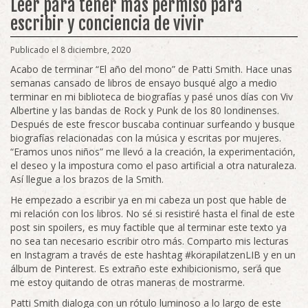
Leer para tener más permiso para
escribir y conciencia de vivir
Publicado el 8 diciembre, 2020
Acabo de terminar “El año del mono” de Patti Smith. Hace unas
semanas cansado de libros de ensayo busqué algo a medio
terminar en mi biblioteca de biografías y pasé unos días con Viv
Albertine y las bandas de Rock y Punk de los 80 londinenses.
Después de este frescor buscaba continuar surfeando y busque
biografías relacionadas con la música y escritas por mujeres.
“Eramos unos niños” me llevó a la creación, la experimentación,
el deseo y la impostura como el paso artificial a otra naturaleza.
Así llegue a los brazos de la Smith.
He empezado a escribir ya en mi cabeza un post que hable de
mi relación con los libros. No sé si resistiré hasta el final de este
post sin spoilers, es muy factible que al terminar este texto ya
no sea tan necesario escribir otro más. Comparto mis lecturas
en Instagram a través de este hashtag #korapilatzenLIB y en un
álbum de Pinterest. Es extraño este exhibicionismo, será que
me estoy quitando de otras maneras de mostrarme.
Patti Smith dialoga con un rótulo luminoso a lo largo de este