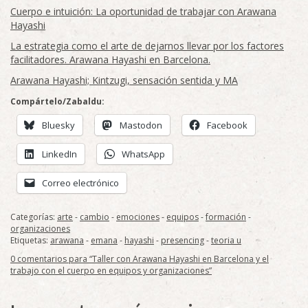
Cuerpo e intuición: La oportunidad de trabajar con Arawana
Hayashi
La estrategia como el arte de dejarnos llevar por los factores
facilitadores. Arawana Hayashi en Barcelona.
Arawana Hayashi; Kintzugi, sensación sentida y MA
Compártelo/Zabaldu:
Bluesky
Mastodon
Facebook
LinkedIn
WhatsApp
Correo electrónico
Categorías:
arte
-
cambio
-
emociones
-
equipos
-
formación
-
organizaciones
Etiquetas:
arawana
-
emana
-
hayashi
-
presencing
-
teoria u
0 comentarios para “Taller con Arawana Hayashi en Barcelona y el
trabajo con el cuerpo en equipos y organizaciones”