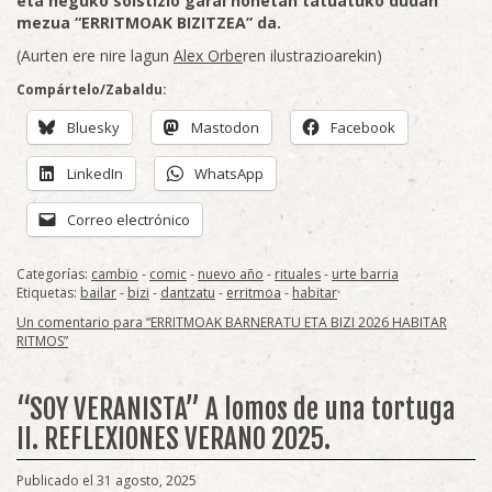
eta neguko solstizio garai honetan tatuatuko dudan
mezua “ERRITMOAK BIZITZEA” da.
(Aurten ere nire lagun
Alex Orbe
ren ilustrazioarekin)
Compártelo/Zabaldu:
Bluesky
Mastodon
Facebook
LinkedIn
WhatsApp
Correo electrónico
Categorías:
cambio
-
comic
-
nuevo año
-
rituales
-
urte barria
Etiquetas:
bailar
-
bizi
-
dantzatu
-
erritmoa
-
habitar
Un comentario para “ERRITMOAK BARNERATU ETA BIZI 2026 HABITAR
RITMOS”
“SOY VERANISTA” A lomos de una tortuga
II. REFLEXIONES VERANO 2025.
Publicado el 31 agosto, 2025