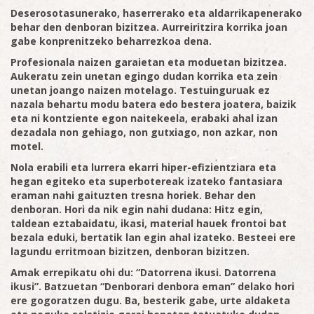
Deserosotasunerako, haserrerako eta aldarrikapenerako
behar den denboran bizitzea. Aurreiritzira korrika joan
gabe konprenitzeko beharrezkoa dena.
Profesionala naizen garaietan eta moduetan bizitzea.
Aukeratu zein unetan egingo dudan korrika eta zein
unetan joango naizen motelago. Testuinguruak ez
nazala behartu modu batera edo bestera joatera, baizik
eta ni kontziente egon naitekeela, erabaki ahal izan
dezadala non gehiago, non gutxiago, non azkar, non
motel.
Nola erabili eta lurrera ekarri hiper-efizientziara eta
hegan egiteko eta superbotereak izateko fantasiara
eraman nahi gaituzten tresna horiek. Behar den
denboran. Hori da nik egin nahi dudana: Hitz egin,
taldean eztabaidatu, ikasi, material hauek frontoi bat
bezala eduki, bertatik lan egin ahal izateko. Besteei ere
lagundu erritmoan bizitzen, denboran bizitzen.
Amak errepikatu ohi du: “Datorrena ikusi. Datorrena
ikusi”. Batzuetan “Denborari denbora eman” delako hori
ere gogoratzen dugu. Ba, besterik gabe, urte aldaketa