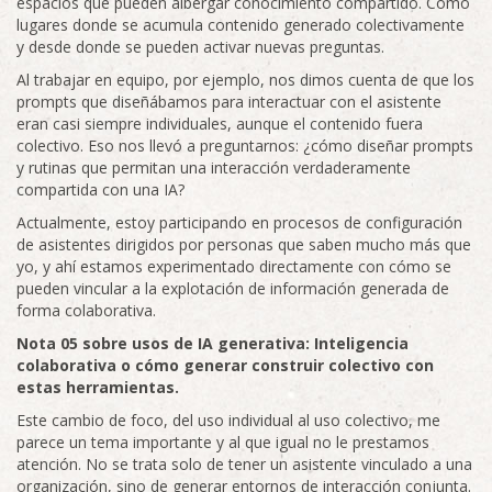
espacios que pueden albergar conocimiento compartido. Como
lugares donde se acumula contenido generado colectivamente
y desde donde se pueden activar nuevas preguntas.
Al trabajar en equipo, por ejemplo, nos dimos cuenta de que los
prompts que diseñábamos para interactuar con el asistente
eran casi siempre individuales, aunque el contenido fuera
colectivo. Eso nos llevó a preguntarnos: ¿cómo diseñar prompts
y rutinas que permitan una interacción verdaderamente
compartida con una IA?
Actualmente, estoy participando en procesos de configuración
de asistentes dirigidos por personas que saben mucho más que
yo, y ahí estamos experimentado directamente con cómo se
pueden vincular a la explotación de información generada de
forma colaborativa.
Nota 05 sobre usos de IA generativa: Inteligencia
colaborativa o cómo generar construir colectivo con
estas herramientas.
Este cambio de foco, del uso individual al uso colectivo, me
parece un tema importante y al que igual no le prestamos
atención. No se trata solo de tener un asistente vinculado a una
organización, sino de generar entornos de interacción conjunta.