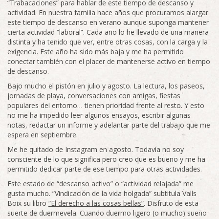
“Trabacaciones” para hablar de este tiempo de descanso y
actividad. En nuestra familia hace años que procuramos alargar
este tiempo de descanso en verano aunque suponga mantener
cierta actividad “laboral”. Cada año lo he llevado de una manera
distinta y ha tenido que ver, entre otras cosas, con la carga y la
exigencia. Este año ha sido más baja y me ha permitido
conectar también con el placer de mantenerse activo en tiempo
de descanso.
Bajo mucho el pistón en julio y agosto. La lectura, los paseos,
jornadas de playa, conversaciones con amigas, fiestas
populares del entorno… tienen prioridad frente al resto. Y esto
no me ha impedido leer algunos ensayos, escribir algunas
notas, redactar un informe y adelantar parte del trabajo que me
espera en septiembre.
Me he quitado de Instagram en agosto. Todavía no soy
consciente de lo que significa pero creo que es bueno y me ha
permitido dedicar parte de ese tiempo para otras actividades.
Este estado de “descanso activo” o “actividad relajada” me
gusta mucho. ”Vindicación de la vida holgada” subtitula Valls
Boix su libro
“El derecho a las cosas bellas”
. Disfruto de esta
suerte de duermevela. Cuando duermo ligero (o mucho) sueño