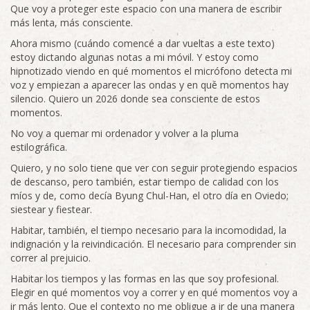
Que voy a proteger este espacio con una manera de escribir
más lenta, más consciente.
Ahora mismo (cuándo comencé a dar vueltas a este texto)
estoy dictando algunas notas a mi móvil. Y estoy como
hipnotizado viendo en qué momentos el micrófono detecta mi
voz y empiezan a aparecer las ondas y en qué momentos hay
silencio. Quiero un 2026 donde sea consciente de estos
momentos.
No voy a quemar mi ordenador y volver a la pluma
estilográfica.
Quiero, y no solo tiene que ver con seguir protegiendo espacios
de descanso, pero también, estar tiempo de calidad con los
míos y de, como decía Byung Chul-Han, el otro día en Oviedo;
siestear y fiestear.
Habitar, también, el tiempo necesario para la incomodidad, la
indignación y la reivindicación. El necesario para comprender sin
correr al prejuicio.
Habitar los tiempos y las formas en las que soy profesional.
Elegir en qué momentos voy a correr y en qué momentos voy a
ir más lento. Que el contexto no me obligue a ir de una manera