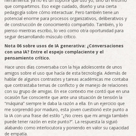
herramienta: ya no es un soporte que uso yo, sino un entorno
que compartimos. Eso exige cuidado, diseño y una cierta
pedagogía sobre cómo interactuar. Pero también tiene un
potencial enorme para procesos organizativos, deliberativos y
de construcción de conocimiento compartido. También, y lo
pienso mientras escribo, lo veo como otra oportunidad para
seguir desarrollando músculo crítico.
Nota 06 sobre usos de IA generativa: ¿Conversaciones
con una IA? Entre el espejo complaciente y el
pensamiento crítico.
Hace unos días conversaba con la hija adolescente de unos
amigos sobre el uso que hacía de esta tecnología. Además de
hablar de algunos contrastes y tareas académicas me contaba
que contrastaba temas de conflicto y de manejo de relaciones
con su grupo de amigas. En ese contexto me contó que en una
ocasión fue consciente que ante una situación de tensión la
“máquina” siempre le daba la razón a ella. En un ejercicio que
me sorprendió por maduro, esta joven cuestionó este punto a
la IA con una frase del estilo “¿No crees que mi amiga también
puede tener razón en este punto?”. La respuesta la siguió
alabando como interlocutora y poniendo en valor su capacidad
de empatía.