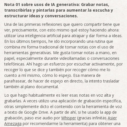
Nota 01 sobre usos de IA generativa: Grabar notas,
transcribirlas y pintarlas para aumentar la escucha y
estructurar ideas y conversaciones.
Una de las primeras reflexiones que quiero compartir tiene que
ver, precisamente, con esto mismo qué estoy haciendo ahora:
utilizar una inteligencia artificial para atrapar y dar forma a ideas.
En los últimos tiempos, he ido incorporando una rutina que
combina mi forma tradicional de tomar notas con el uso de
herramientas generativas. Me gusta tomar notas a mano, en
papel, especialmente durante videollamadas o conversaciones
telefónicas. Ahí hago un esfuerzo por escuchar activamente, por
recoger lo que se dice y también por recoger cómo me lo
cuento a mí mismo, cómo lo espejo. Esa manera de
parafrasear, de hacer de espejo en directo, la intento trasladar
también al plano documental.
Lo que hago habitualmente es leer esas notas en voz alta y
grabarlas. A veces utilizo una aplicación de grabación específica,
otras simplemente dicto el contenido con la herramienta de voz
a texto de Google Drive. A partir de ahí, si he usado la app de
grabación, paso ese audio por
Whisper
(gracias infinitas
Asier
Amezaga
por recomendarme la herramienta) para obtener una