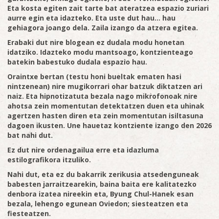
Eta kosta egiten zait tarte bat ateratzea espazio zuriari
aurre egin eta idazteko. Eta uste dut hau… hau
gehiagora joango dela. Zaila izango da atzera egitea.
Erabaki dut nire blogean ez dudala modu honetan
idatziko. Idazteko modu mantsoago, kontzienteago
batekin babestuko dudala espazio hau.
Oraintxe bertan (testu honi bueltak ematen hasi
nintzenean) nire mugikorrari ohar batzuk diktatzen ari
naiz. Eta hipnotizatuta bezala nago mikrofonoak nire
ahotsa zein momentutan detektatzen duen eta uhinak
agertzen hasten diren eta zein momentutan isiltasuna
dagoen ikusten. Une hauetaz kontziente izango den 2026
bat nahi dut.
Ez dut nire ordenagailua erre eta idazluma
estilografikora itzuliko.
Nahi dut, eta ez du bakarrik zerikusia atsedenguneak
babesten jarraitzearekin, baina baita ere kalitatezko
denbora izatea nireekin eta, Byung Chul-Hanek esan
bezala, lehengo egunean Oviedon; siesteatzen eta
fiesteatzen.