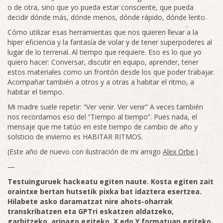
o de otra, sino que yo pueda estar consciente, que pueda
decidir dónde más, dónde menos, dónde rápido, dónde lento.
Cómo utilizar esas herramientas que nos quieren llevar a la
hiper eficiencia y la fantasía de volar y de tener superpoderes al
lugar de lo terrenal. Al tiempo que requiere. Eso es lo que yo
quiero hacer: Conversar, discutir en equipo, aprender, tener
estos materiales como un frontón desde los que poder trabajar.
Acompañar también a otros y a otras a habitar el ritmo, a
habitar el tiempo.
Mi madre suele repetir: “Ver venir. Ver venir” A veces también
nos recordamos eso del “Tiempo al tiempo”. Pues nada, el
mensaje que me tatúo en este tiempo de cambio de año y
solsticio de invierno es HABITAR RITMOS.
(Este año de nuevo con ilustración de mi amigo
Alex Orbe
.)
—
Testuinguruek hackeatu egiten naute. Kosta egiten zait
oraintxe bertan hutsetik pixka bat idaztera esertzea.
Hilabete asko daramatzat nire ahots-oharrak
transkribatzen eta GPTri eskatzen aldatzeko,
garbitzeko, arinago egiteko, X edo Y formatuan egiteko.