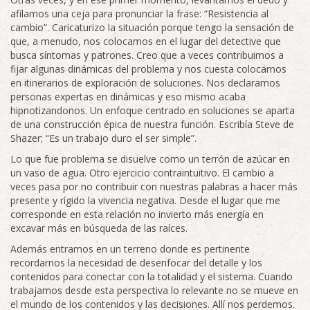
afilamos una ceja para pronunciar la frase: “Resistencia al
cambio”. Caricaturizo la situación porque tengo la sensación de
que, a menudo, nos colocamos en el lugar del detective que
busca síntomas y patrones. Creo que a veces contribuimos a
fijar algunas dinámicas del problema y nos cuesta colocarnos
en itinerarios de exploración de soluciones. Nos declaramos
personas expertas en dinámicas y eso mismo acaba
hipnotizandonos. Un enfoque centrado en soluciones se aparta
de una construcción épica de nuestra función. Escribía Steve de
Shazer; “Es un trabajo duro el ser simple”.
Lo que fue problema se disuelve como un terrón de azúcar en
un vaso de agua. Otro ejercicio contraintuitivo. El cambio a
veces pasa por no contribuir con nuestras palabras a hacer más
presente y rígido la vivencia negativa. Desde el lugar que me
corresponde en esta relación no invierto más energía en
excavar más en búsqueda de las raíces.
Además entramos en un terreno donde es pertinente
recordarnos la necesidad de desenfocar del detalle y los
contenidos para conectar con la totalidad y el sistema. Cuando
trabajamos desde esta perspectiva lo relevante no se mueve en
el mundo de los contenidos y las decisiones. Allí nos perdemos.