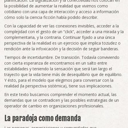
planificación. La digitalización y la conectividad nos colocan en
la posibilidad de aumentar la realidad que vivimos como
cotidiano con una capa de interacción y acceso a información
cómo solo la ciencia ficción había podido describir.
Con la capacidad de ver las conexiones invisibles, acceder a la
complejidad con el gesto de un “click”, acceder a una mirada y la
complementaria, y la contraria. Continuar fijado a una única
perspectiva de la realidad es un ejercicio que implica tozudez o
rendición ante la infoxicación y la decisión de seguir banderas.
Tiempos de incertidumbre. De transición. Todavía conviviendo
con cierta esperanza de encontrarnos en un salto entre
estabilidades y teniendo la sensación que será tan largo el
trayecto que la vida tiene más de desequilibrio que de equilibrio.
Y ésto, para el modelo que elegimos para conversar con la
realidad (la perspectiva sistémica), tiene sus implicaciones.
En este texto buscamos comprender el momento actual, las
demandas que se contradicen y las posibles estrategias de un
operador de cambio en organizaciones profesionales.
La paradoja como demanda
Las personas, organizaciones y comunidades que