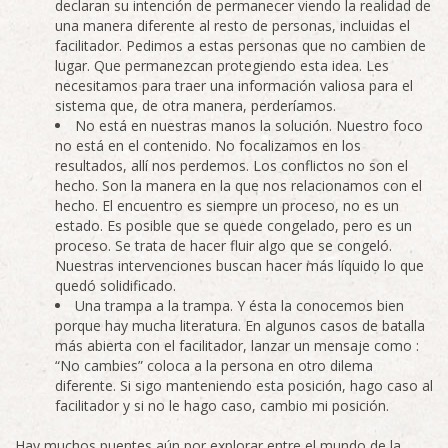
declaran su intención de permanecer viendo la realidad de
una manera diferente al resto de personas, incluidas el
facilitador. Pedimos a estas personas que no cambien de
lugar. Que permanezcan protegiendo esta idea. Les
necesitamos para traer una información valiosa para el
sistema que, de otra manera, perderíamos.
No está en nuestras manos la solución. Nuestro foco
no está en el contenido. No focalizamos en los
resultados, allí nos perdemos. Los conflictos no son el
hecho. Son la manera en la que nos relacionamos con el
hecho. El encuentro es siempre un proceso, no es un
estado. Es posible que se quede congelado, pero es un
proceso. Se trata de hacer fluir algo que se congeló.
Nuestras intervenciones buscan hacer más líquido lo que
quedó solidificado.
Una trampa a la trampa. Y ésta la conocemos bien
porque hay mucha literatura. En algunos casos de batalla
más abierta con el facilitador, lanzar un mensaje como :
“No cambies” coloca a la persona en otro dilema
diferente. Si sigo manteniendo esta posición, hago caso al
facilitador y si no le hago caso, cambio mi posición.
Hay muchos puentes aún por explorar entre el mundo de la