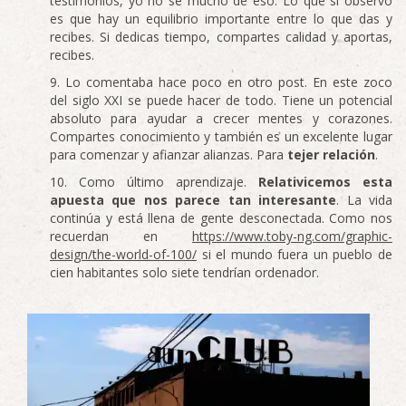
testimonios, yo no sé mucho de eso. Lo que sí observo
es que hay un equilibrio importante entre lo que das y
recibes. Si dedicas tiempo, compartes calidad y aportas,
recibes.
Lo comentaba hace poco en otro post. En este zoco
del siglo XXI se puede hacer de todo. Tiene un potencial
absoluto para ayudar a crecer mentes y corazones.
Compartes conocimiento y también es un excelente lugar
para comenzar y afianzar alianzas. Para
tejer relación
.
Como último aprendizaje.
Relativicemos esta
apuesta que nos parece
tan interesante
. La vida
continúa y está llena de gente desconectada. Como nos
recuerdan en
https://www.toby-ng.com/graphic-
design/the-world-of-100/
si el mundo fuera un pueblo de
cien habitantes solo siete tendrían ordenador.