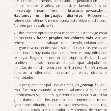
por internet, no hemos comprado un periódico en papel
en los últimos 2 años, en nuestros favoritos hay un
porcentaje importantísimo de bitácoras personales,…
Hablamos en lenguajes distintos
. Busquemos
referencias offline. A mí me ayuda este
video
o este
otro
.
No siempre es suficiente.
Obviamente optar por esta manera de estar exige estar
en sintonía y
hacer propios los valores más 2.0
. Me
refiero a la idea de trabajar compartiendo, colaborando…
La gran revolución de esta historia. Si hay resistencias de
este tipo no hay nada que hacer. Pero es muy difícil que
te hayan llegado a conocer tan siquiera. ;D Nos llevan
también a otras maneras de participar alejadas de
aquellas de nuestra época de «militantes». Significa estar
abiertos a diferentes maneras de estar, niveles e
intensidades,…
La pregunta principal, una vez más, es
¿Paraqué?.
Aquí
Paul fue muy rotundo. A veces saltamos a la caja de
herramientas sin saber si queremos martillear o atornillar
y le damos con los primero que tenemos a mano.
Queremos difundir, tener mayor presencia, crear red,
hacer participes a colaboradores y clientes de nuestro