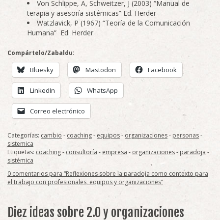
Von Schlippe, A, Schweitzer, J (2003) “Manual de
terapia y asesoría sistémicas” Ed. Herder
Watzlavick, P (1967) “Teoría de la Comunicación
Humana” Ed. Herder
Compártelo/Zabaldu:
Bluesky
Mastodon
Facebook
LinkedIn
WhatsApp
Correo electrónico
Categorías:
cambio
-
coaching
-
equipos
-
organizaciones
-
personas
-
sistemica
Etiquetas:
coaching
-
consultoría
-
empresa
-
organizaciones
-
paradoja
-
sistémica
0 comentarios para “Reflexiones sobre la paradoja como contexto para
el trabajo con profesionales, equipos y organizaciones”
Diez ideas sobre 2.0 y organizaciones