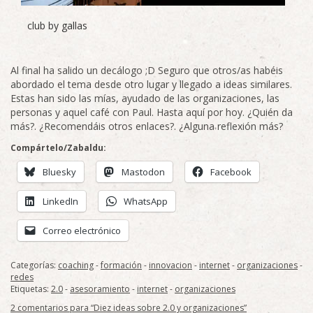
club by gallas
Al final ha salido un decálogo ;D Seguro que otros/as habéis
abordado el tema desde otro lugar y llegado a ideas similares.
Estas han sido las mías, ayudado de las organizaciones, las
personas y aquel café con Paul. Hasta aquí por hoy. ¿Quién da
más?. ¿Recomendáis otros enlaces?. ¿Alguna reflexión más?
Compártelo/Zabaldu:
Bluesky
Mastodon
Facebook
LinkedIn
WhatsApp
Correo electrónico
Categorías:
coaching
-
formación
-
innovacion
-
internet
-
organizaciones
-
redes
Etiquetas:
2.0
-
asesoramiento
-
internet
-
organizaciones
2 comentarios para “Diez ideas sobre 2.0 y organizaciones”