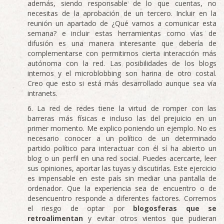
además, siendo responsable de lo que cuentas, no
necesitas de la aprobación de un tercero. Incluir en la
reunión un apartado de ¿Qué vamos a comunicar esta
semana? e incluir estas herramientas como vías de
difusión es una manera interesante que debería de
complementarse con permitirnos cierta interacción más
autónoma con la red. Las posibilidades de los blogs
internos y el microblobbing son harina de otro costal.
Creo que esto si está más desarrollado aunque sea vía
intranets.
La red de redes tiene la virtud de romper con las
barreras más físicas e incluso las del prejuicio en un
primer momento. Me explico poniendo un ejemplo. No es
necesario conocer a un político de un determinado
partido político para interactuar con él sí ha abierto un
blog o un perfil en una red social. Puedes acercarte, leer
sus opiniones, aportar las tuyas y discutirlas. Este ejercicio
es impensable en este país sin mediar una pantalla de
ordenador. Que la experiencia sea de encuentro o de
desencuentro responde a diferentes factores. Corremos
el riesgo de optar por
blogosferas que se
retroalimentan
y evitar otros vientos que pudieran