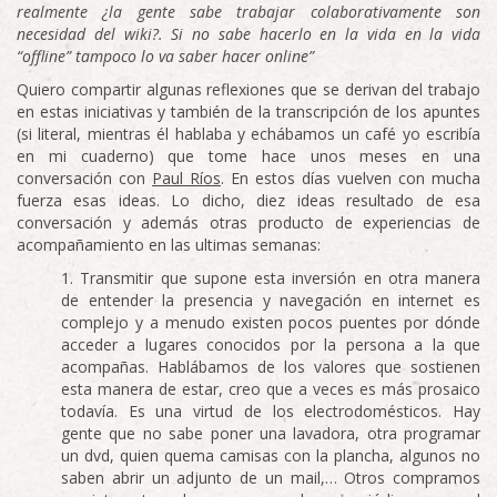
realmente ¿la gente sabe trabajar colaborativamente son
necesidad del wiki?. Si no sabe hacerlo en la vida en la vida
“offline” tampoco lo va saber hacer online”
Quiero compartir algunas reflexiones que se derivan del trabajo
en estas iniciativas y también de la transcripción de los apuntes
(si literal, mientras él hablaba y echábamos un café yo escribía
en mi cuaderno) que tome hace unos meses en una
conversación con
Paul Ríos
. En estos días vuelven con mucha
fuerza esas ideas. Lo dicho, diez ideas resultado de esa
conversación y además otras producto de experiencias de
acompañamiento en las ultimas semanas:
Transmitir que supone esta inversión en otra manera
de entender la presencia y navegación en internet es
complejo y a menudo existen pocos puentes por dónde
acceder a lugares conocidos por la persona a la que
acompañas. Hablábamos de los valores que sostienen
esta manera de estar, creo que a veces es más prosaico
todavía. Es una virtud de los electrodomésticos. Hay
gente que no sabe poner una lavadora, otra programar
un dvd, quien quema camisas con la plancha, algunos no
saben abrir un adjunto de un mail,… Otros compramos