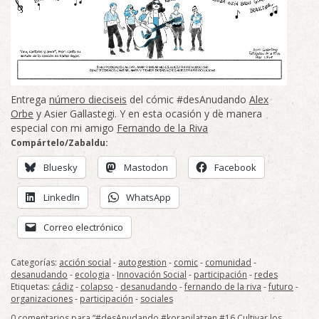
Entrega
número dieciseis
del cómic #desAnudando
Alex
Orbe
y Asier Gallastegi. Y en esta ocasión y de manera
especial con mi amigo
Fernando de la Riva
Compártelo/Zabaldu:
Bluesky
Mastodon
Facebook
LinkedIn
WhatsApp
Correo electrónico
Categorías:
acción social
-
autogestion
-
comic
-
comunidad
-
desanudando
-
ecologia
-
Innovación Social
-
participación
-
redes
Etiquetas:
cádiz
-
colapso
-
desanudando
-
fernando de la riva
-
futuro
-
organizaciones
-
participación
-
sociales
0 comentarios para “#desAnudando #korapilatzen #16 Cultivar los