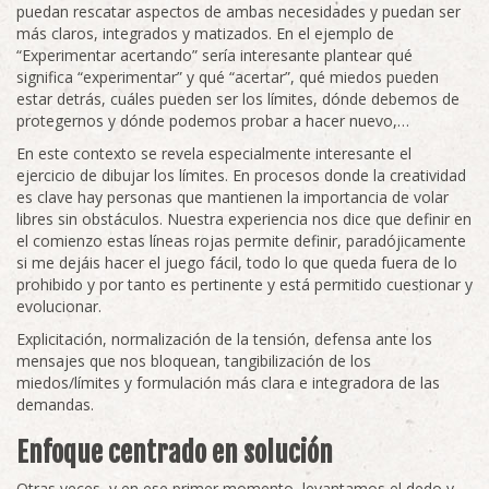
puedan rescatar aspectos de ambas necesidades y puedan ser
más claros, integrados y matizados. En el ejemplo de
“Experimentar acertando” sería interesante plantear qué
significa “experimentar” y qué “acertar”, qué miedos pueden
estar detrás, cuáles pueden ser los límites, dónde debemos de
protegernos y dónde podemos probar a hacer nuevo,…
En este contexto se revela especialmente interesante el
ejercicio de dibujar los límites. En procesos donde la creatividad
es clave hay personas que mantienen la importancia de volar
libres sin obstáculos. Nuestra experiencia nos dice que definir en
el comienzo estas líneas rojas permite definir, paradójicamente
si me dejáis hacer el juego fácil, todo lo que queda fuera de lo
prohibido y por tanto es pertinente y está permitido cuestionar y
evolucionar.
Explicitación, normalización de la tensión, defensa ante los
mensajes que nos bloquean, tangibilización de los
miedos/límites y formulación más clara e integradora de las
demandas.
Enfoque centrado en solución
Otras veces, y en ese primer momento, levantamos el dedo y