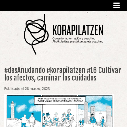
Toggl
navig
#desAnudando #korapilatzen #16 Cultivar
los afectos, caminar los cuidados
Publicado el 28 marzo, 2023