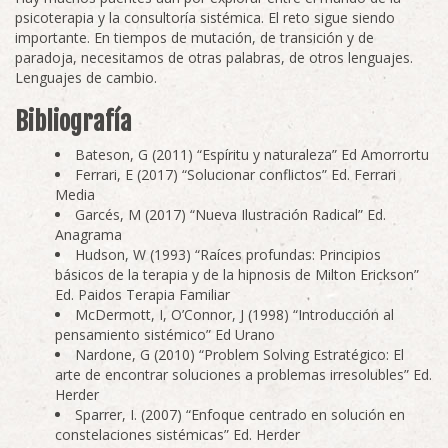
psicoterapia y la consultoría sistémica. El reto sigue siendo
importante. En tiempos de mutación, de transición y de
paradoja, necesitamos de otras palabras, de otros lenguajes.
Lenguajes de cambio.
Bibliografía
Bateson, G (2011) “Espíritu y naturaleza” Ed Amorrortu
Ferrari, E (2017) “Solucionar conflictos” Ed. Ferrari
Media
Garcés, M (2017) “Nueva Ilustración Radical” Ed.
Anagrama
Hudson, W (1993) “Raíces profundas: Principios
básicos de la terapia y de la hipnosis de Milton Erickson”
Ed. Paidos Terapia Familiar
McDermott, I, O’Connor, J (1998) “Introducción al
pensamiento sistémico” Ed Urano
Nardone, G (2010) “Problem Solving Estratégico: El
arte de encontrar soluciones a problemas irresolubles” Ed.
Herder
Sparrer, I. (2007) “Enfoque centrado en solución en
constelaciones sistémicas” Ed. Herder