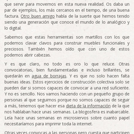
que servir para movernos en esta nueva realidad. Os daba un
par de ejemplos, los más cercanos en el tiempo, de una buena
factura.
Otro buen amigo
habla de la suerte que hemos tenido
siendo una generación que conoce el mundo de lo analógico y
lo digital.
Sabemos que estas herramientas son martillos con los que
podemos clavar clavos para construir muebles funcionales y
preciosos. También hemos oído que con uno de estos
podemos abrir cabezas.
Y es que claro, no todo es oro lo que reluce. Otras
convocatorias, bien fundamentadas e incluso brillantes, se
quedarán en
agua de borrajas
. Y es que no solo hacen falta
buenas ideas. Estos ejercicios de construcción colectiva solo se
pueden dar si somos capaces de convocar a una red suficiente.
Y no es sencillo. Nos vamos haciendo con un pequeño grupo de
personas al que seguimos porque no somos capaces de seguir
a más, tenemos que hacer esa
dieta de la información
de la que
nos hablaban hace unas semanas. La blogosfera es inabarcable.
Leía hace unas semanas en microsiervos sobre cuanto papel
necesitaríamos para imprimir toda la internet.
Otras veces convocas a las personas pero cuesta que participen