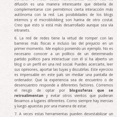
difusión es una manera interesante que debería de
complementarse con permitirnos cierta interacción más
autónoma con la red. Las posibilidades de los blogs
internos y el microblobbing son harina de otro costal.
Creo que esto si está más desarrollado aunque sea vía
intranets.
La red de redes tiene la virtud de romper con las
barreras más físicas e incluso las del prejuicio en un
primer momento. Me explico poniendo un ejemplo. No es
necesario conocer a un político de un determinado
partido político para interactuar con él sí ha abierto un
blog o un perfil en una red social. Puedes acercarte, leer
sus opiniones, aportar las tuyas y discutirlas. Este ejercicio
es impensable en este país sin mediar una pantalla de
ordenador. Que la experiencia sea de encuentro o de
desencuentro responde a diferentes factores. Corremos
el riesgo de optar por
blogosferas que se
retroalimentan
y evitar otros vientos que pudieran
llevarnos a lugares diferentes. Como siempre hay inercias
y luego apuestas por una manera de estar.
A veces estas herramientas pueden desestabilizar un