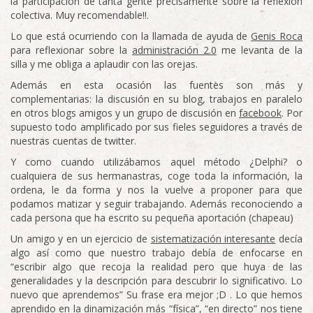
la participación de tanta gente precisamente sobre la reflexión
colectiva. Muy recomendable!!.
Lo que está ocurriendo con la llamada de ayuda de
Genis Roca
para reflexionar sobre la
administración 2.0
me levanta de la
silla y me obliga a aplaudir con las orejas.
Además en esta ocasión las fuentes son más y
complementarias: la discusión en su blog, trabajos en paralelo
en otros blogs amigos y un grupo de discusión en
facebook
. Por
supuesto todo amplificado por sus fieles seguidores a través de
nuestras cuentas de twitter.
Y como cuando utilizábamos aquel método ¿Delphi? o
cualquiera de sus hermanastras, coge toda la información, la
ordena, le da forma y nos la vuelve a proponer para que
podamos matizar y seguir trabajando. Además reconociendo a
cada persona que ha escrito su pequeña aportación (chapeau)
Un amigo y en un ejercicio de
sistematización interesante
decía
algo así como que nuestro trabajo debía de enfocarse en
“escribir algo que recoja la realidad pero que huya de las
generalidades y la descripción para descubrir lo significativo. Lo
nuevo que aprendemos” Su frase era mejor ;D . Lo que hemos
aprendido en la dinamización más “física”, “en directo” nos tiene