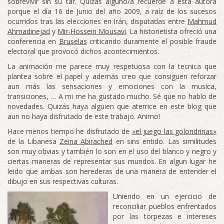
sobrevivir sin su tar. Quizás alguno/a recuerde a esta autora
porque el día 16 de Junio del año 2009, a raíz de los sucesos
ocurridos tras las elecciones en Irán, disputadas entre
Mahmud
Ahmadinejad
y
Mir-Hossein Mousavi
. La historietista ofreció una
conferencia en
Bruselas
criticando duramente el posible fraude
electoral que provocó dichos acontecimientos.
La animación me parece muy respetuosa con la tecnica que
plantea sobre el papel y además creo que consiguen reforzar
aun más las sensaciones y emociones con la musica,
transiciones, … A mi me ha gustado mucho. Sé que no hablo de
novedades. Quizás haya alguien que aterrice en este blog que
aun no haya disfrutado de este trabajo. Animo!
Hace menos tiempo he disfrutado de
«el juego las golondrinas»
de la Libanesa
Zeina Abirached
en sins entido. Las similitudes
son muy obvias y también lo son en el uso del blanco y negro y
ciertas maneras de representar sus mundos. En algun lugar he
leido que ambas son herederas de una manera de entender el
dibujo en sus respectivas culturas.
Uniendo en un ejercicio de
reconciliar pueblos enfrentados
por las torpezas e intereses