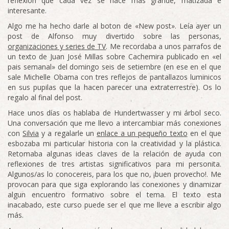
reflexión que cada vez se hace más grande, matizada e
interesante.
Algo me ha hecho darle al boton de «New post». Leía ayer un
post de Alfonso muy divertido sobre las personas,
organizaciones y series de TV
. Me recordaba a unos parrafos de
un texto de Juan José Millas sobre Cachemira publicado en «el
pais semanal» del domingo seis de setiembre (en ese en el que
sale Michelle Obama con tres reflejos de pantallazos luminicos
en sus pupilas que la hacen parecer una extraterrestre). Os lo
regalo al final del post.
Hace unos días os hablaba de Hundertwasser y mi árbol seco.
Una conversación que me llevo a intercambiar más conexiones
con
Silvia
y a regalarle un
enlace a un pequeño texto
en el que
esbozaba mi particular historia con la creatividad y la plástica.
Retomaba algunas ideas claves de la relación de ayuda con
reflexiones de tres artistas significativos para mi personita.
Algunos/as lo conocereis, para los que no, ¡buen provecho!. Me
provocan para que siga explorando las conexiones y dinamizar
algun encuentro formativo sobre el tema. El texto esta
inacabado, este curso puede ser el que me lleve a escribir algo
más.