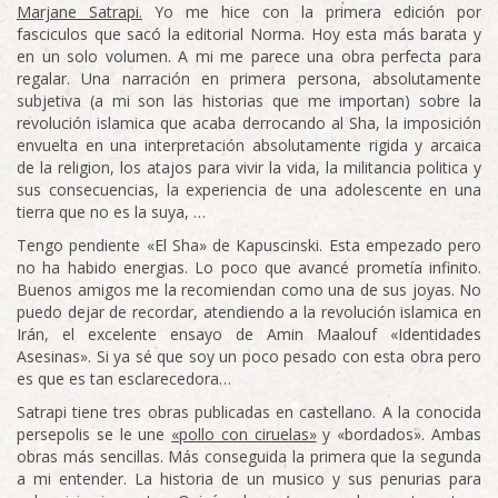
Marjane Satrapi.
Yo me hice con la primera edición por
fasciculos que sacó la editorial Norma. Hoy esta más barata y
en un solo volumen. A mi me parece una obra perfecta para
regalar. Una narración en primera persona, absolutamente
subjetiva (a mi son las historias que me importan) sobre la
revolución islamica que acaba derrocando al Sha, la imposición
envuelta en una interpretación absolutamente rigida y arcaica
de la religion, los atajos para vivir la vida, la militancia politica y
sus consecuencias, la experiencia de una adolescente en una
tierra que no es la suya, …
Tengo pendiente «El Sha» de Kapuscinski. Esta empezado pero
no ha habido energias. Lo poco que avancé prometía infinito.
Buenos amigos me la recomiendan como una de sus joyas. No
puedo dejar de recordar, atendiendo a la revolución islamica en
Irán, el excelente ensayo de Amin Maalouf «Identidades
Asesinas». Si ya sé que soy un poco pesado con esta obra pero
es que es tan esclarecedora…
Satrapi tiene tres obras publicadas en castellano. A la conocida
persepolis se le une
«pollo con ciruelas»
y «bordados». Ambas
obras más sencillas. Más conseguida la primera que la segunda
a mi entender. La historia de un musico y sus penurias para