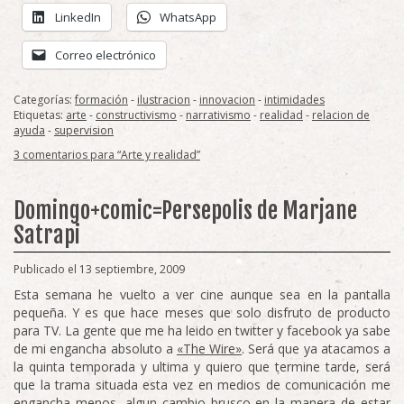
LinkedIn
WhatsApp
Correo electrónico
Categorías:
formación
-
ilustracion
-
innovacion
-
intimidades
Etiquetas:
arte
-
constructivismo
-
narrativismo
-
realidad
-
relacion de
ayuda
-
supervision
3 comentarios para “Arte y realidad”
Domingo+comic=Persepolis de Marjane
Satrapi
Publicado el 13 septiembre, 2009
Esta semana he vuelto a ver cine aunque sea en la pantalla
pequeña. Y es que hace meses que solo disfruto de producto
para TV. La gente que me ha leido en twitter y facebook ya sabe
de mi engancha absoluto a
«The Wire»
. Será que ya atacamos a
la quinta temporada y ultima y quiero que termine tarde, será
que la trama situada esta vez en medios de comunicación me
engancha menos, algun cambio brusco en la manera de estar