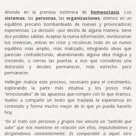
Ahonda en la premisa sistémica de
homeostasis
. Los
sistemas
, las
personas
, las
organizaciones
, vivimos en un
equilibrio precario bombardeado de nuevas y provocadoras
experiencias. La decisión –por decirlo de alguna manera- tiene
dos posibles salidas: Aceptas la nueva información, revolucionas
tus creencias, entras en crisis y recolocas todo en un nuevo
equilibrio más amplio, más matizado, integrando ideas que
parecían contradictorias, abandonando alguna idea mágica y
creciendo, o cierras las puertas a eso que consideras una
distorsión y decides permanecer, más estrecho pero
permanecer.
Hellinger matiza este proceso, necesario para el crecimiento,
explorando la parte más intuitiva y los posos más
“emocionales” de las apuestas que rompen con lo que éramos.
Vuelvo a compartir un texto que traslada la experiencia en
contenido y forma mucho mejor de lo que yo pueda hacerlo
hoy.
“En el trato con personas y grupos nos vincula un “sentido que
sabe” que nos mantiene en relación con ellos, impulsándonos y
dirigiéndonos constantemente. Es comparable a aquel otro