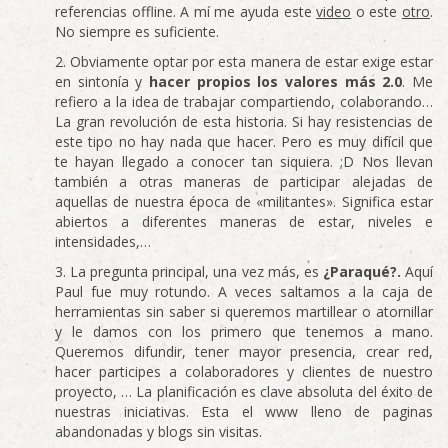
referencias offline. A mí me ayuda este
video
o este
otro
.
No siempre es suficiente.
Obviamente optar por esta manera de estar exige estar
en sintonía y
hacer propios los valores más 2.0
. Me
refiero a la idea de trabajar compartiendo, colaborando…
La gran revolución de esta historia. Si hay resistencias de
este tipo no hay nada que hacer. Pero es muy difícil que
te hayan llegado a conocer tan siquiera. ;D Nos llevan
también a otras maneras de participar alejadas de
aquellas de nuestra época de «militantes». Significa estar
abiertos a diferentes maneras de estar, niveles e
intensidades,…
La pregunta principal, una vez más, es
¿Paraqué?.
Aquí
Paul fue muy rotundo. A veces saltamos a la caja de
herramientas sin saber si queremos martillear o atornillar
y le damos con los primero que tenemos a mano.
Queremos difundir, tener mayor presencia, crear red,
hacer participes a colaboradores y clientes de nuestro
proyecto, … La planificación es clave absoluta del éxito de
nuestras iniciativas. Esta el www lleno de paginas
abandonadas y blogs sin visitas.