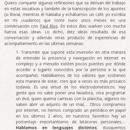
Quiero compartir algunas reflexiones que se derivan del trabajo
en estas iniciativas y también de la transcripción de los apuntes
(si literal, mientras él hablaba y echábamos un café yo escribía
en mi cuaderno) que tome hace unos meses en una
conversación con
Paul Ríos
. En estos días vuelven con mucha
fuerza esas ideas. Lo dicho, diez ideas resultado de esa
conversación y además otras producto de experiencias de
acompañamiento en las ultimas semanas:
Transmitir que supone esta inversión en otra manera
de entender la presencia y navegación en internet es
complejo y a menudo existen pocos puentes por dónde
acceder a lugares conocidos por la persona a la que
acompañas. Hablábamos de los valores que sostienen
esta manera de estar, creo que a veces es más prosaico
todavía. Es una virtud de los electrodomésticos. Hay
gente que no sabe poner una lavadora, otra programar
un dvd, quien quema camisas con la plancha, algunos no
saben abrir un adjunto de un mail,… Otros compramos
por internet, no hemos comprado un periódico en papel
en los últimos 2 años, en nuestros favoritos hay un
porcentaje importantísimo de bitácoras personales,…
Hablamos en lenguajes distintos
. Busquemos