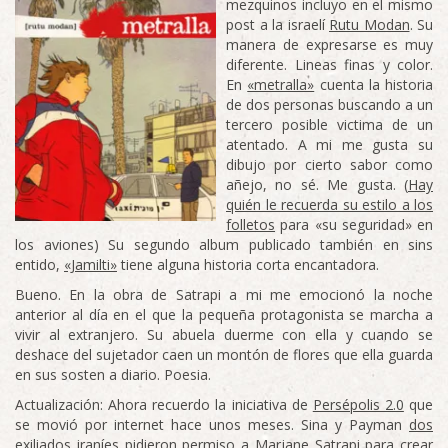
mezquinos incluyo en el mismo
post a la israelí
Rutu Modan
. Su
manera de expresarse es muy
diferente. Lineas finas y color.
En
«metralla»
cuenta la historia
de dos personas buscando a un
tercero posible victima de un
atentado. A mi me gusta su
dibujo por cierto sabor como
añejo, no sé. Me gusta. (
Hay
quién le recuerda su estilo a los
folletos
para «su seguridad» en
los aviones) Su segundo album publicado también en sins
entido,
«Jamilti»
tiene alguna historia corta encantadora.
Bueno. En la obra de Satrapi a mi me emocionó la noche
anterior al día en el que la pequeña protagonista se marcha a
vivir al extranjero. Su abuela duerme con ella y cuando se
deshace del sujetador caen un montón de flores que ella guarda
en sus sosten a diario. Poesia.
Actualización: Ahora recuerdo la iniciativa de
Persépolis 2.0
que
se movió por internet hace unos meses. Sina y Payman
dos
exiliados
iraníes pidieron permiso a Marjane Satrapi para crear