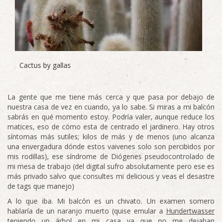
Cactus by gallas
La gente que me tiene más cerca y que pasa por debajo de
nuestra casa de vez en cuando, ya lo sabe. Si miras a mi balcón
sabrás en qué momento estoy. Podría valer, aunque reduce los
matices, eso de cómo esta de centrado el jardinero. Hay otros
síntomas más sutiles; kilos de más y de menos (uno alcanza
una envergadura dónde estos vaivenes solo son percibidos por
mis rodillas), ese síndrome de Diógenes pseudocontrolado de
mi mesa de trabajo (del digital sufro absolutamente pero ese es
más privado salvo que consultes mi delicious y veas el desastre
de tags que manejo)
A lo que iba. Mi balcón es un chivato. Un examen somero
hablaría de un naranjo muerto (quise emular a
Hundertwasser
teniendo un árbol en mi casa ya que no me dejaban