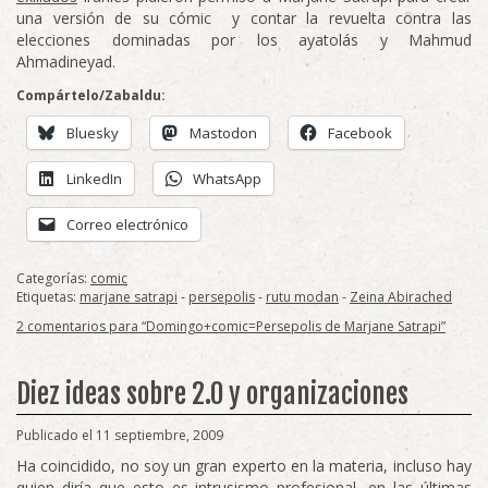
una versión de su cómic y contar la revuelta contra las
elecciones dominadas por los ayatolás y Mahmud
Ahmadineyad.
Compártelo/Zabaldu:
Bluesky
Mastodon
Facebook
LinkedIn
WhatsApp
Correo electrónico
Categorías:
comic
Etiquetas:
marjane satrapi
-
persepolis
-
rutu modan
-
Zeina Abirached
2 comentarios para “Domingo+comic=Persepolis de Marjane Satrapi”
Diez ideas sobre 2.0 y organizaciones
Publicado el 11 septiembre, 2009
Ha coincidido, no soy un gran experto en la materia, incluso hay
quien diría que esto es intrusismo profesional, en las últimas