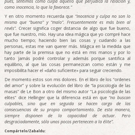
pues, sentimos como culpa aquello que perjudica la relación y,
como inocencia, lo que la favorece.”
Y en otro momento recuerda que
“Inocencia y culpa no son lo
mismo que “bueno” y “malo”. Frecuentemente es más bien al
revés”.
Crecer significa coger distancia de algo que fue bueno,
que fue nuestro, mío. Hay una idea mágica que yo compré hace
mucho tiempo; haciendo bien las cosas y cuidando a las
personas, estas me van querer más. Mágica en la medida que
hay parte de la premisa que no está en mis manos y por lo
tanto jamás podré controlar y además porque santifica al
equilibrio, al que las cosas permanezcan como están y me
imposibilita hacer el «daño suficiente» para seguir creciendo.
De momento estos son mis dolores. En el libro de los “ordenes
del amor” y sobre la evolución del libro de “la psicología de las
masas” de Le Bon a otro del mismo autor “La psicología de las
elites” dice Hellinger que la diferencia está en que
“no buscan
culpables, sino que en seguida se hacen cargo de las
consecuencias de su propio comportamiento. De esta manera,
siempre disponen de la capacidad de actuar. Pero
desgraciadamente, sólo unos pocos pertenecen a la élite”.
Compártelo/Zabaldu: