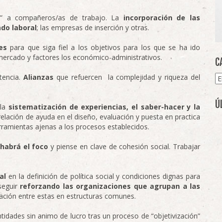
ón” a compañeros/as de trabajo. La
incorporación de las
do laboral
; las empresas de inserción y otras.
es
para que siga fiel a los objetivos para los que se ha ido
mercado y factores los económico-administrativos.
C
tencia.
Alianzas
que refuercen la complejidad y riqueza del
Ca
Ú
 la
sistematización de experiencias, el saber-hacer y la
 relación de ayuda en el diseño, evaluación y puesta en practica
rramientas ajenas a los procesos establecidos.
 habrá el foco
y piense en clave de cohesión social. Trabajar
al
en la definición de política social y condiciones dignas para
seguir
reforzando las organizaciones que agrupan a las
ación entre estas en estructuras comunes.
tidades sin animo de lucro tras un proceso de “objetivización”