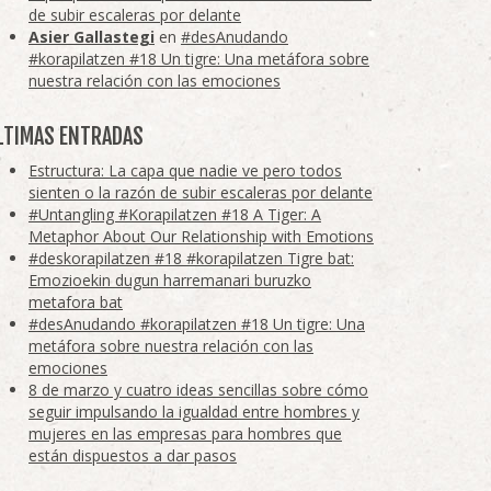
de subir escaleras por delante
Asier Gallastegi
en
#desAnudando
#korapilatzen #18 Un tigre: Una metáfora sobre
nuestra relación con las emociones
LTIMAS ENTRADAS
Estructura: La capa que nadie ve pero todos
sienten o la razón de subir escaleras por delante
#Untangling #Korapilatzen #18 A Tiger: A
Metaphor About Our Relationship with Emotions
#deskorapilatzen #18 #korapilatzen Tigre bat:
Emozioekin dugun harremanari buruzko
metafora bat
#desAnudando #korapilatzen #18 Un tigre: Una
metáfora sobre nuestra relación con las
emociones
8 de marzo y cuatro ideas sencillas sobre cómo
seguir impulsando la igualdad entre hombres y
mujeres en las empresas para hombres que
están dispuestos a dar pasos