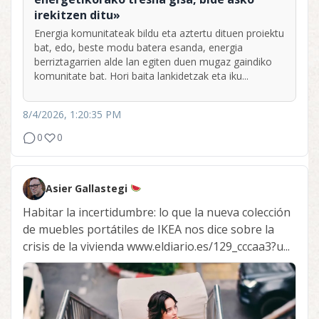
irekitzen ditu»
Energia komunitateak bildu eta aztertu dituen proiektu
bat, edo, beste modu batera esanda, energia
berriztagarrien alde lan egiten duen mugaz gaindiko
komunitate bat. Hori baita lankidetzak eta iku...
8/4/2026, 1:20:35 PM
0
0
Asier Gallastegi
Habitar la incertidumbre: lo que la nueva colección
de muebles portátiles de IKEA nos dice sobre la
crisis de la vivienda www.eldiario.es/129_cccaa3?u...