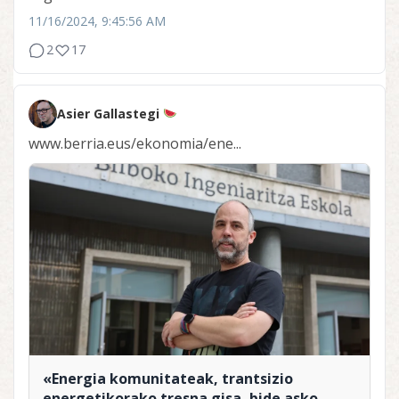
11/16/2024, 9:45:56 AM
2
17
Asier Gallastegi
www.berria.eus/ekonomia/ene...
«Energia komunitateak, trantsizio
energetikorako tresna gisa, bide asko