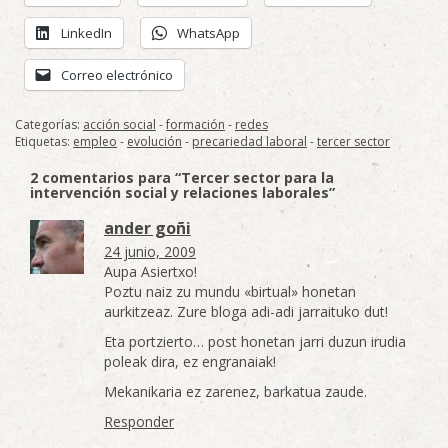
LinkedIn
WhatsApp
Correo electrónico
Categorías:
acción social
-
formación
-
redes
Etiquetas:
empleo
-
evolución
-
precariedad laboral
-
tercer sector
2 comentarios para “Tercer sector para la
intervención social y relaciones laborales”
ander goñi
24 junio, 2009
Aupa Asiertxo!
Poztu naiz zu mundu «birtual» honetan
aurkitzeaz. Zure bloga adi-adi jarraituko dut!
Eta portzierto… post honetan jarri duzun irudia
poleak dira, ez engranaiak!
Mekanikaria ez zarenez, barkatua zaude.
Responder