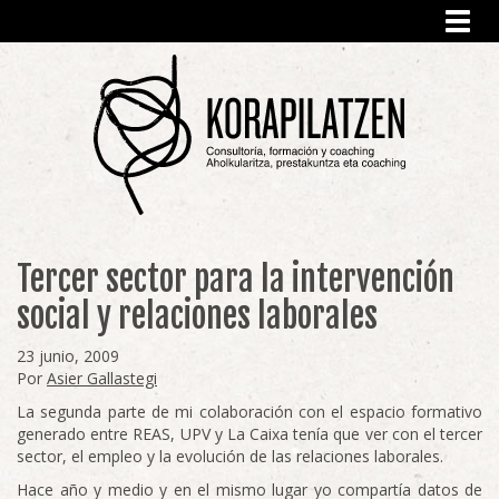
Toggl
navig
Tercer sector para la intervención
social y relaciones laborales
23 junio, 2009
Por
Asier Gallastegi
La segunda parte de mi colaboración con el espacio formativo
generado entre REAS, UPV y La Caixa tenía que ver con el tercer
sector, el empleo y la evolución de las relaciones laborales.
Hace año y medio y en el mismo lugar yo compartía datos de