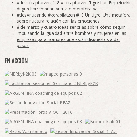
#deskorapilatzen #18 #korapilatzen Tigre bat: Emozioekin
dugun harremanari buruzko metafora bat
#desAnudando #korapilatzen #18 Un tigre: Una metáfora
sobre nuestra relación con las emociones
8 de marzo y cuatro ideas sencillas sobre cómo seguir
impulsando la igualdad entre hombres y mujeres en las
empresas para hombres que están dispuestos a dar
pasos
EN ACCIÓN