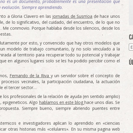
a no es un documento, probablemente es una presentación que
la evolución. Siempre aprendiendo.
nto a Gloria Clavero en las
jornadas de Susmoa
de hace unos
ble, de lo significativo, del cuidado, del encuentro, de lo que no
o,… Me conmovio. Porque hablaba desde los silencios, desde los
uestas.
C
lutamente por esto, y convencido que hay otros modelos que
Ca
 un modelo de trabajo comunitario, (y no solo vinculado a la
irada al territorio para recuperar todo su potencial y trabajar
que en algunos lugares solo se les ha podido percibir como el
Ú
emos,
Fernando de la Riva
y un servidor sobre el concepto de
 procesos vecinales, la participación ciudadana, la actuación
e el tercer sector…
 los profesionales de la relación de ayuda (en sentido amplio)
, epigeneticos. Algo
hablamos en este blog
hace unos días. Se
 propuesta. Siempre bueno, siempre abriendo puentes entre
temicos e investigadores aplican lo aprendido en «ciencias
licar otras historias más «celulares». En su misma pagina web