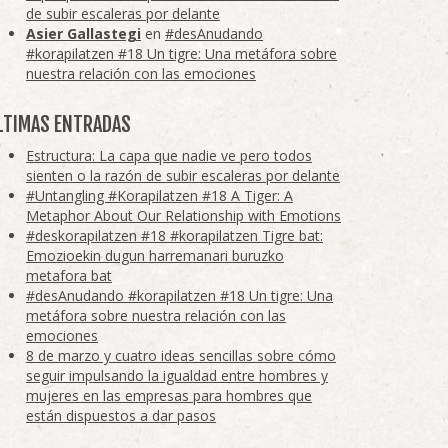
de subir escaleras por delante
Asier Gallastegi
en
#desAnudando
#korapilatzen #18 Un tigre: Una metáfora sobre
nuestra relación con las emociones
LTIMAS ENTRADAS
Estructura: La capa que nadie ve pero todos
sienten o la razón de subir escaleras por delante
#Untangling #Korapilatzen #18 A Tiger: A
Metaphor About Our Relationship with Emotions
#deskorapilatzen #18 #korapilatzen Tigre bat:
Emozioekin dugun harremanari buruzko
metafora bat
#desAnudando #korapilatzen #18 Un tigre: Una
metáfora sobre nuestra relación con las
emociones
8 de marzo y cuatro ideas sencillas sobre cómo
seguir impulsando la igualdad entre hombres y
mujeres en las empresas para hombres que
están dispuestos a dar pasos