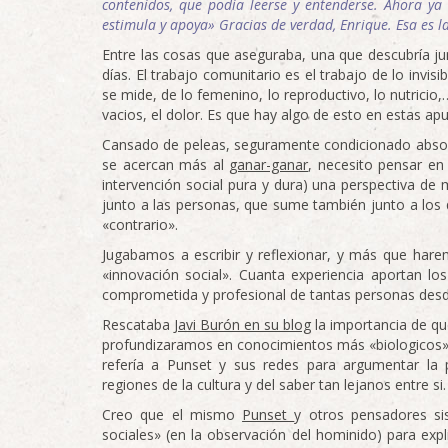
contenidos, que podía leerse y entenderse. Ahora y
estimula y apoya» Gracias de verdad, Enrique. Esa es 
Entre las cosas que aseguraba, una que descubría ju
días. El trabajo comunitario es el trabajo de lo invisi
se mide, de lo femenino, lo reproductivo, lo nutrici
vacios, el dolor. Es que hay algo de esto en estas ap
Cansado de peleas, seguramente condicionado abso
se acercan más al
ganar-ganar
, necesito pensar en
intervención social pura y dura) una perspectiva de m
junto a las personas, que sume también junto a los 
«contrario».
Jugabamos a escribir y reflexionar, y más que har
«innovación social». Cuanta experiencia aportan los
comprometida y profesional de tantas personas desd
Rescataba
Javi Burón en su blog
la importancia de que
profundizaramos en conocimientos más «biologicos»
refería a Punset y sus redes para argumentar la
regiones de la cultura y del saber tan lejanos entre si.
Creo que el mismo
Punset
y otros pensadores sis
sociales» (en la observación del hominido) para exp