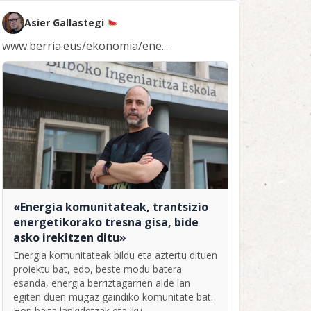
Asier Gallastegi
www.berria.eus/ekonomia/ene...
«Energia komunitateak, trantsizio
energetikorako tresna gisa, bide
asko irekitzen ditu»
Energia komunitateak bildu eta aztertu dituen
proiektu bat, edo, beste modu batera
esanda, energia berriztagarrien alde lan
egiten duen mugaz gaindiko komunitate bat.
Hori baita lankidetzak eta iku...