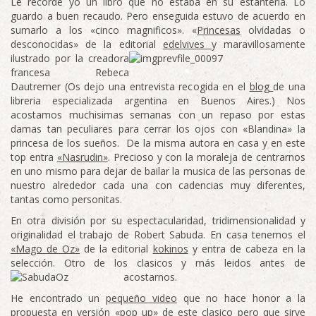
Le recordé yo un libro que no estaba en su estantería. Lo
guardo a buen recaudo. Pero enseguida estuvo de acuerdo en
sumarlo a los «cinco magnificos». «
Princesas
olvidadas o
desconocidas» de la editorial
edelvives
y
maravillosamente
ilustrado por la creadora
francesa Rebeca
Dautremer (Os dejo una entrevista recogida en el
blog
de una
libreria especializada argentina en Buenos Aires.) Nos
acostamos muchisimas semanas con un repaso por estas
damas tan peculiares para cerrar los ojos con «Blandina» la
princesa de los sueños. De la misma autora en casa y en este
top entra
«Nasrudin»
. Precioso y con la moraleja de centrarnos
en uno mismo para dejar de bailar la musica de las personas de
nuestro alrededor cada una con cadencias muy diferentes,
tantas como personitas.
En otra división por su espectacularidad, tridimensionalidad y
originalidad el trabajo de Robert Sabuda. En casa tenemos el
«Mago de Oz»
de la editorial
kokinos
y entra de cabeza en la
selección. Otro de los clasicos y más leidos antes de
acostarnos.
He encontrado un
pequeño video
que no hace honor a la
propuesta en versión «pop up» de este clasico pero que sirve