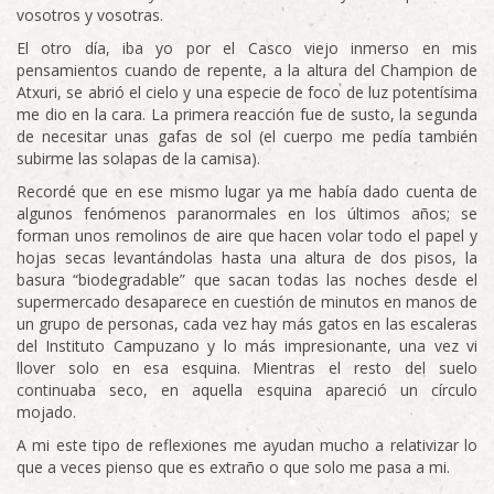
vosotros y vosotras.
El otro día, iba yo por el Casco viejo inmerso en mis
pensamientos cuando de repente, a la altura del Champion de
Atxuri, se abrió el cielo y una especie de foco de luz potentísima
me dio en la cara. La primera reacción fue de susto, la segunda
de necesitar unas gafas de sol (el cuerpo me pedía también
subirme las solapas de la camisa).
Recordé que en ese mismo lugar ya me había dado cuenta de
algunos fenómenos paranormales en los últimos años; se
forman unos remolinos de aire que hacen volar todo el papel y
hojas secas levantándolas hasta una altura de dos pisos, la
basura “biodegradable” que sacan todas las noches desde el
supermercado desaparece en cuestión de minutos en manos de
un grupo de personas, cada vez hay más gatos en las escaleras
del Instituto Campuzano y lo más impresionante, una vez vi
llover solo en esa esquina. Mientras el resto del suelo
continuaba seco, en aquella esquina apareció un círculo
mojado.
A mi este tipo de reflexiones me ayudan mucho a relativizar lo
que a veces pienso que es extraño o que solo me pasa a mi.