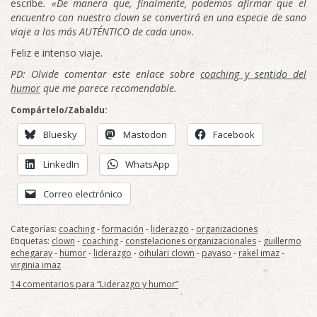
escribe
. «De manera que, finalmente, podemos afirmar que el
encuentro con nuestro clown se convertirá en una especie de sano
viaje a los más AUTÉNTICO de cada uno».
Feliz e intenso viaje.
PD: Olvide comentar este enlace sobre
coaching y sentido del
humor
que me parece recomendable.
Compártelo/Zabaldu:
Bluesky
Mastodon
Facebook
LinkedIn
WhatsApp
Correo electrónico
Categorías:
coaching
-
formación
-
liderazgo
-
organizaciones
Etiquetas:
clown
-
coaching
-
constelaciones organizacionales
-
guillermo
echegaray
-
humor
-
liderazgo
-
oihulari clown
-
payaso
-
rakel imaz
-
virginia imaz
14 comentarios para “Liderazgo y humor”