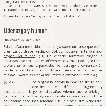
Categorías:
comic
-
ilustracion
Etiquetas:
CLAUDE K
-
DUBOIS
-
elena odriozola
-
Guido van Genechten
-
ilustracion
-
Liesbet Slegers
-
Rebeca Dautremer
-
Robert Sabuda
2 comentarios para “Sunday´s comic: Cuentos ilustrados”
Liderazgo y humor
Publicado el 25 junio, 2009
Esta mañana me hablaba una amiga sobre un curso que están
organizando desde
Fundación EDE
con, posiblemente, la
mejor
payasa del mundo
. (;
O
) Un espacio formativo dirigido a
personas que trabajan en diferentes organizaciones y quieren
profundizar en sus capacidades de liderazgo y comunicación
desde la sabiduría que construimos riéndonos de nosotras
mismas.
Cuando saquen la publicidad la enlazaré en este blog.
Con Virginia he tenido la inmensa suerte de ir
coincidiendo en diferentes lugares y
escenarios a lo largo de estos años. Además tuve el privilegio
de poder intercambiar algunas intimidades cuando coincidimos
en Canarias hace unas semanas. Fue un placer. Otro bicho raro,
como yo, que bebe de la fuente de las constelaciones para el