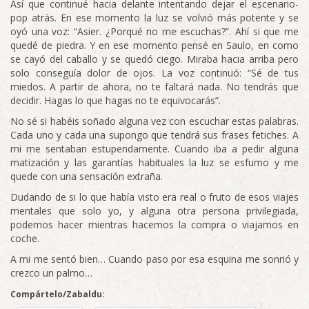
Así que continué hacia delante intentando dejar el escenario-
pop atrás. En ese momento la luz se volvió más potente y se
oyó una voz: “Asier. ¿Porqué no me escuchas?”. Ahí si que me
quedé de piedra. Y en ese momento pensé en Saulo, en como
se cayó del caballo y se quedó ciego. Miraba hacia arriba pero
solo conseguía dolor de ojos. La voz continuó: “Sé de tus
miedos. A partir de ahora, no te faltará nada. No tendrás que
decidir. Hagas lo que hagas no te equivocarás”.
No sé si habéis soñado alguna vez con escuchar estas palabras.
Cada uno y cada una supongo que tendrá sus frases fetiches. A
mi me sentaban estupendamente. Cuando iba a pedir alguna
matización y las garantías habituales la luz se esfumo y me
quede con una sensación extraña.
Dudando de si lo que había visto era real o fruto de esos viajes
mentales que solo yo, y alguna otra persona privilegiada,
podemos hacer mientras hacemos la compra o viajamos en
coche.
A mi me sentó bien… Cuando paso por esa esquina me sonrió y
crezco un palmo…
Compártelo/Zabaldu: