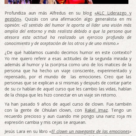
Profundiza aun más Alfredus en su blog
«ALC Liderazgo y
gestión»
. Quizás con una afirmación algo generalista en mi
opinión:
«El sentido del humor le aporta al líder una visión más
amplia del entorno y más realista debido a que la persona que
atesora esta actitud ha realizado un ejercicio profundo de
conocimiento y de aceptación de los otros y de uno mismo.»
¿De qué hablamos cuando decimos humor en este contexto?
Yo me quiero referir a esas actitudes de la segunda mirada y
además al humor y la (son)risa como uno de los matices de la
persona que ha hecho un viaje consciente, experimentado y
repensado, por el mundo de las emociones. Creo que las
personas que se explican a si mismas y después de contar parte
de su cv hablan de aquel curso que les cambio las vidas, hablan
de la chispa que les hizo conectar en un viaje sin retorno.
Ya han pasado 9 años de aquel curso de clown. Fue también
con la gente de Ohiulari clown, con
Rakel Imaz
. Tengo un
recuerdo precioso y aun cuando me pongo una nariz roja mi
expresión cambia y mis cejas se arquean.
Jesús Lara en su libro
«
El clown un navegante de las emociones
»