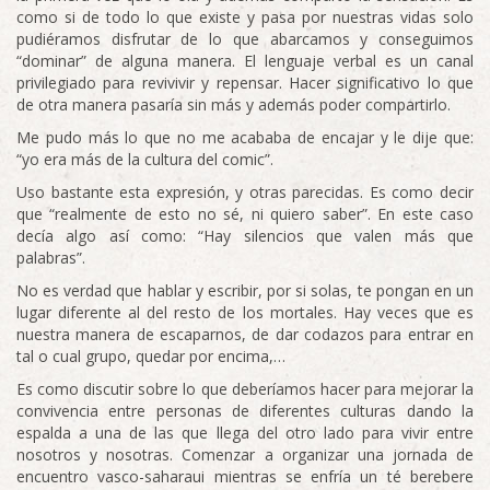
como si de todo lo que existe y pasa por nuestras vidas solo
pudiéramos disfrutar de lo que abarcamos y conseguimos
“dominar” de alguna manera. El lenguaje verbal es un canal
privilegiado para revivivir y repensar. Hacer significativo lo que
de otra manera pasaría sin más y además poder compartirlo.
Me pudo más lo que no me acababa de encajar y le dije que:
“yo era más de la cultura del comic”.
Uso bastante esta expresión, y otras parecidas. Es como decir
que “realmente de esto no sé, ni quiero saber”. En este caso
decía algo así como: “Hay silencios que valen más que
palabras”.
No es verdad que hablar y escribir, por si solas, te pongan en un
lugar diferente al del resto de los mortales. Hay veces que es
nuestra manera de escaparnos, de dar codazos para entrar en
tal o cual grupo, quedar por encima,…
Es como discutir sobre lo que deberíamos hacer para mejorar la
convivencia entre personas de diferentes culturas dando la
espalda a una de las que llega del otro lado para vivir entre
nosotros y nosotras. Comenzar a organizar una jornada de
encuentro vasco-saharaui mientras se enfría un té berebere