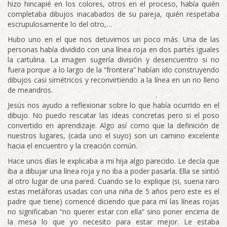
hizo hincapié en los colores, otros en el proceso, había quién
completaba dibujos inacabados de su pareja, quién respetaba
escrupulosamente lo del otro,…
Hubo uno en el que nos detuvimos un poco más. Una de las
personas había dividido con una línea roja en dos partes iguales
la cartulina. La imagen sugería división y desencuentro si no
fuera porque a lo largo de la “frontera” habían ido construyendo
dibujos casi simétricos y reconvirtiendo a la línea en un rio lleno
de meandros.
Jesús nos ayudo a reflexionar sobre lo que había ocurrido en el
dibujo. No puedo rescatar las ideas concretas pero si el poso
convertido en aprendizaje. Algo así como que la definición de
nuestros lugares, (cada uno el suyo) son un camino excelente
hacia el encuentro y la creación común.
Hace unos días le explicaba a mi hija algo parecido. Le decía que
iba a dibujar una línea roja y no iba a poder pasarla. Ella se sintió
al otro lugar de una pared. Cuando se lo explique (si, suena raro
estas metáforas usadas con una niña de 5 años pero este es el
padre que tiene) comencé diciendo que para mí las líneas rojas
no significaban “no querer estar con ella” sino poner encima de
la mesa lo que yo necesito para estar mejor. Le estaba