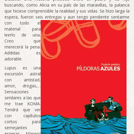
buscando, como Alicia en su país de las maravillas, la palanca
que hiciese comprensible la realidad y sus vidas. Se hizo larga la
espera, fueron seis entregas y aun tengo pendiente sentarme
con t
odo el
material para
leerlo de una.
Creo que
merecerá la pena.
Addidas es
adorable.
Lupus es una
excursión astral
con amistad,
amor, drogas,…
Sensaciones
similares a las que
me trae KOMA.
Tendrá que ver
con capítulos
cortos para
semejantes
esperas. Manejo