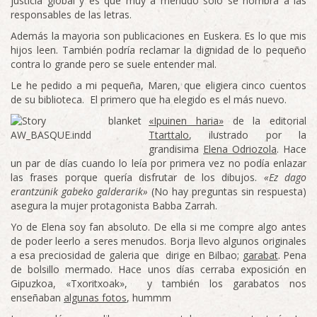
justicia global y es que muy a menudo solo se nombra a las
responsables de las letras.
Además la mayoria son publicaciones en Euskera. Es lo que mis
hijos leen. También podría reclamar la dignidad de lo pequeño
contra lo grande pero se suele entender mal.
Le he pedido a mi pequeña, Maren, que eligiera cinco cuentos
de su biblioteca. El primero que ha elegido es el más nuevo.
«Ipuinen haria»
de la editorial
Ttarttalo
, ilustrado por la
grandisima
Elena Odriozola
. Hace
un par de días cuando lo leía por primera vez no podía enlazar
las frases porque quería disfrutar de los dibujos.
«Ez dago
erantzunik gabeko galderarik»
(No hay preguntas sin respuesta)
asegura la mujer protagonista Babba Zarrah.
Yo de Elena soy fan absoluto. De ella si me compre algo antes
de poder leerlo a seres menudos. Borja llevo algunos originales
a esa preciosidad de galeria que dirige en Bilbao;
garabat
. Pena
de bolsillo mermado. Hace unos días cerraba exposición en
Gipuzkoa, «Txoritxoak», y también los garabatos nos
enseñaban
algunas fotos
, hummm