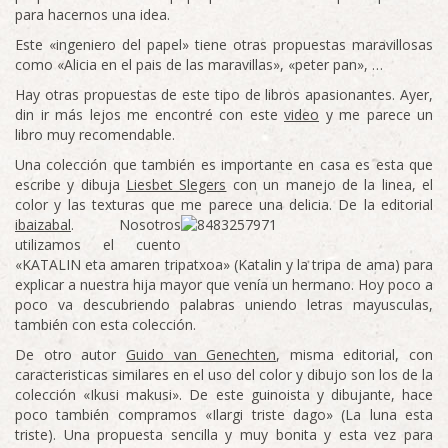
para hacernos una idea.
Este «ingeniero del papel» tiene otras propuestas maravillosas
como «Alicia en el pais de las maravillas», «peter pan», …
Hay otras propuestas de este tipo de libros apasionantes. Ayer,
din ir más lejos me encontré con este
video
y me parece un
libro muy recomendable.
Una colección que también es importante en casa es esta que
escribe y dibuja
Liesbet Slegers
con un manejo de la linea, el
color y las texturas que me parece una delicia. De la editorial
ibaizabal
.
Nosotros
utilizamos el cuento
«KATALIN eta amaren tripatxoa» (Katalin y la tripa de ama) para
explicar a nuestra hija mayor que venía un hermano. Hoy poco a
poco va descubriendo palabras uniendo letras mayusculas,
también con esta colección.
De otro autor
Guido van Genechten
, misma editorial, con
caracteristicas similares en el uso del color y dibujo son los de la
colección «Ikusi makusi». De este guinoista y dibujante, hace
poco también compramos «Ilargi triste dago» (La luna esta
triste). Una propuesta sencilla y muy bonita y esta vez para