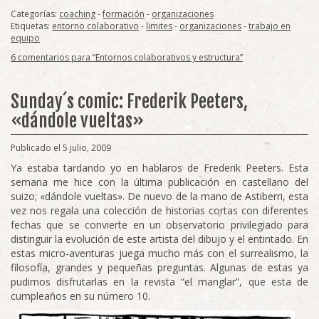
Categorías:
coaching
-
formación
-
organizaciones
Etiquetas:
entorno colaborativo
-
limites
-
organizaciones
-
trabajo en
equipo
6 comentarios para “Entornos colaborativos y estructura”
Sunday´s comic: Frederik Peeters,
«dándole vueltas»
Publicado el 5 julio, 2009
Ya estaba tardando yo en hablaros de Frederik Peeters. Esta
semana me hice con la última publicación en castellano del
suizo; «dándole vueltas». De nuevo de la mano de Astiberri, esta
vez nos regala una colección de historias cortas con diferentes
fechas que se convierte en un observatorio privilegiado para
distinguir la evolución de este artista del dibujo y el entintado. En
estas micro-aventuras juega mucho más con el surrealismo, la
filosofía, grandes y pequeñas preguntas. Algunas de estas ya
pudimos disfrutarlas en la revista “el manglar”, que esta de
cumpleaños en su número 10.