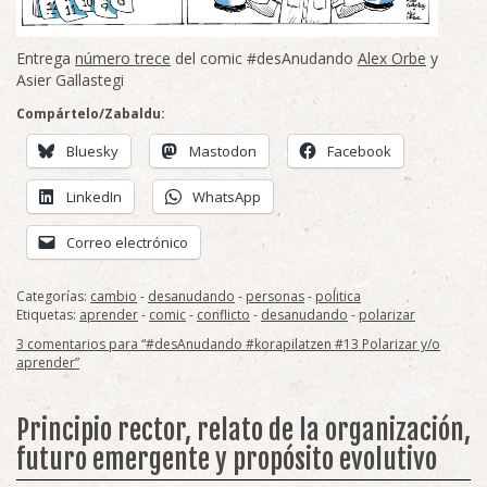
Entrega
número trece
del comic #desAnudando
Alex Orbe
y
Asier Gallastegi
Compártelo/Zabaldu:
Bluesky
Mastodon
Facebook
LinkedIn
WhatsApp
Correo electrónico
Categorías:
cambio
-
desanudando
-
personas
-
politica
Etiquetas:
aprender
-
comic
-
conflicto
-
desanudando
-
polarizar
3 comentarios para “#desAnudando #korapilatzen #13 Polarizar y/o
aprender”
Principio rector, relato de la organización,
futuro emergente y propósito evolutivo