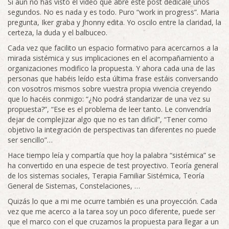
Si aún no has visto el video que abre este post dedícale unos
segundos. No es nada y es todo. Puro “work in progress”. Maria
pregunta, Iker graba y Jhonny edita. Yo oscilo entre la claridad, la
certeza, la duda y el balbuceo.
Cada vez que facilito un espacio formativo para acercarnos a la
mirada sistémica y sus implicaciones en el acompañamiento a
organizaciones modifico la propuesta. Y ahora cada una de las
personas que habéis leído esta última frase estáis conversando
con vosotros mismos sobre vuestra propia vivencia creyendo
que lo hacéis conmigo: “¿No podrá standarizar de una vez su
propuesta?”, “Ese es el problema de leer tanto. Le convendría
dejar de complejizar algo que no es tan dificil”, “Tener como
objetivo la integración de perspectivas tan diferentes no puede
ser sencillo”…
Hace tiempo leía y compartía que hoy la palabra “sistémica” se
ha convertido en una especie de test proyectivo. Teoría general
de los sistemas sociales, Terapia Familiar Sistémica, Teoría
General de Sistemas, Constelaciones, …
Quizás lo que a mi me ocurre también es una proyección. Cada
vez que me acerco a la tarea soy un poco diferente, puede ser
que el marco con el que cruzamos la propuesta para llegar a un