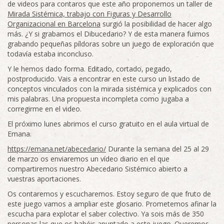
de videos para contaros que este año proponemos un taller de
Mirada Sistémica, trabajo con Figuras y Desarrollo
Organizacional en Barcelona
surgió la posibilidad de hacer algo
más. ¿Y si grabamos el Dibucedario? Y de esta manera fuimos
grabando pequeñas píldoras sobre un juego de exploración que
todavía estaba inconcluso.
Y le hemos dado forma. Editado, cortado, pegado,
postproducido. Vais a encontrar en este curso un listado de
conceptos vinculados con la mirada sistémica y explicados con
mis palabras. Una propuesta incompleta como jugaba a
corregirme en el video.
El próximo lunes abrimos el curso gratuito en el aula virtual de
Emana.
https://emana.net/abecedario/
Durante la semana del 25 al 29
de marzo os enviaremos un vídeo diario en el que
compartiremos nuestro Abecedario Sistémico abierto a
vuestras aportaciones.
Os contaremos y escucharemos. Estoy seguro de que fruto de
este juego vamos a ampliar este glosario. Prometemos afinar la
escucha para explotar el saber colectivo. Ya sois más de 350
personas las que os habéis apuntado a este juego. Queremos