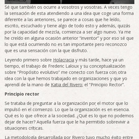
Sé que también os ocurre a vosotros y vosotras. A veces tengo
la sensación de esta atendiendo a una idea que coge una forma
diferente a las anteriores, se parece a cosas que he leído,
escrito, escuchado y tiene algo de todo esto y además, quizás
por la capacidad de mezcla, comienza a ser algo nuevo. Ya me
he creído en alguna ocasión anterior “inventor” y por eso sé que
lo que está ocurriendo no es tan importante pero reconozco
que es una sensación con la que disfruto.
Leyendo primero sobre
Holacracia
y más tarde, hace ya un
tiempo, el trabajo de Frederic Laloux y su conceptualización
sobre “Propósito evolutivo” me conecto con fuerza con otra
idea con la que hemos trabajado en organizaciones y que yo
aprendí de la mano de
Katia del Rivero
; el “Principio Rector”.
Principio rector
Se trataba de preguntar a la organización por el motor que lo
impulsó en el comienzo. Lo que la organización es en esencia.
Qué es lo que ofrece a la sociedad. ¿Qué es lo que no podemos
dejar de hacer? Aquella fuerza que le ha permitido sobrevivir a
situaciones críticas.
La metodología desarrollada por Rivero tuvo mucho éxito entre