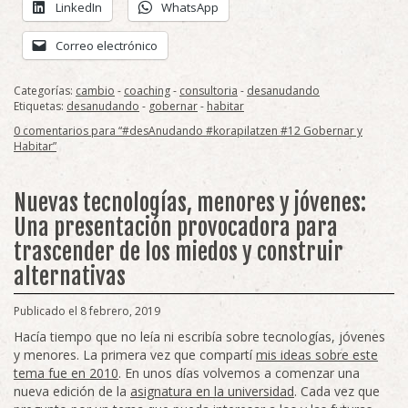
LinkedIn
WhatsApp
Correo electrónico
Categorías:
cambio
-
coaching
-
consultoria
-
desanudando
Etiquetas:
desanudando
-
gobernar
-
habitar
0 comentarios para “#desAnudando #korapilatzen #12 Gobernar y
Habitar”
Nuevas tecnologías, menores y jóvenes:
Una presentación provocadora para
trascender de los miedos y construir
alternativas
Publicado el 8 febrero, 2019
Hacía tiempo que no leía ni escribía sobre tecnologías, jóvenes
y menores. La primera vez que compartí
mis ideas sobre este
tema fue en 2010
. En unos días volvemos a comenzar una
nueva edición de la
asignatura en la universidad
. Cada vez que