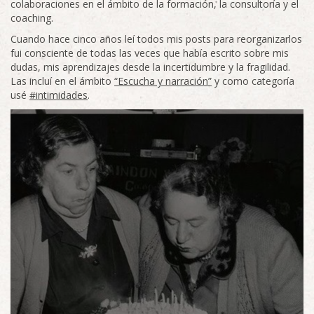
colaboraciones en el ámbito de la formación, la consultoría y el
coaching.
Cuando hace cinco años leí todos mis posts para reorganizarlos
fui consciente de todas las veces que había escrito sobre mis
dudas, mis aprendizajes desde la incertidumbre y la fragilidad.
Las incluí en el ámbito
“Escucha y narración”
y como categoría
usé
#intimidades
.