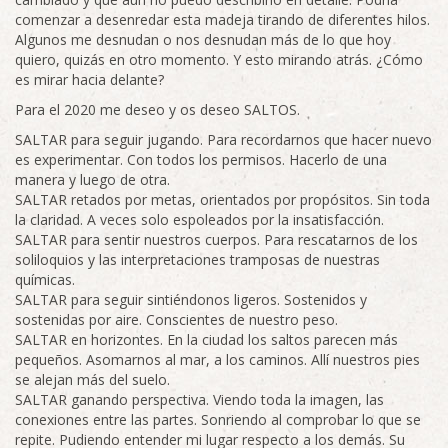
comenzar a desenredar esta madeja tirando de diferentes hilos.
Algunos me desnudan o nos desnudan más de lo que hoy
quiero, quizás en otro momento. Y esto mirando atrás. ¿Cómo
es mirar hacia delante?
Para el 2020 me deseo y os deseo SALTOS.
SALTAR para seguir jugando. Para recordarnos que hacer nuevo
es experimentar. Con todos los permisos. Hacerlo de una
manera y luego de otra.
SALTAR retados por metas, orientados por propósitos. Sin toda
la claridad. A veces solo espoleados por la insatisfacción.
SALTAR para sentir nuestros cuerpos. Para rescatarnos de los
soliloquios y las interpretaciones tramposas de nuestras
químicas.
SALTAR para seguir sintiéndonos ligeros. Sostenidos y
sostenidas por aire. Conscientes de nuestro peso.
SALTAR en horizontes. En la ciudad los saltos parecen más
pequeños. Asomarnos al mar, a los caminos. Allí nuestros pies
se alejan más del suelo.
SALTAR ganando perspectiva. Viendo toda la imagen, las
conexiones entre las partes. Sonriendo al comprobar lo que se
repite. Pudiendo entender mi lugar respecto a los demás. Su