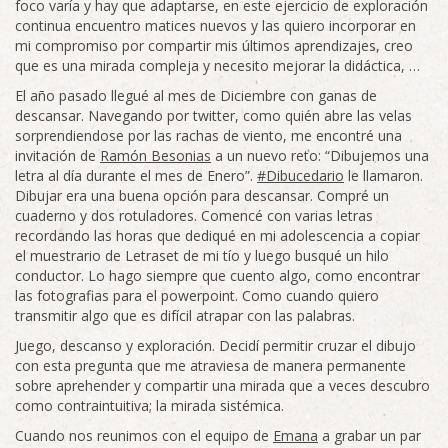
foco varía y hay que adaptarse, en este ejercicio de exploración
continua encuentro matices nuevos y las quiero incorporar en
mi compromiso por compartir mis últimos aprendizajes, creo
que es una mirada compleja y necesito mejorar la didáctica, …
El año pasado llegué al mes de Diciembre con ganas de
descansar. Navegando por twitter, como quién abre las velas
sorprendiendose por las rachas de viento, me encontré una
invitación de
Ramón Besonias
a un nuevo reto: “Dibujemos una
letra al día durante el mes de Enero”.
#Dibucedario
le llamaron.
Dibujar era una buena opción para descansar. Compré un
cuaderno y dos rotuladores. Comencé con varias letras
recordando las horas que dediqué en mi adolescencia a copiar
el muestrario de Letraset de mi tío y luego busqué un hilo
conductor. Lo hago siempre que cuento algo, como encontrar
las fotografias para el powerpoint. Como cuando quiero
transmitir algo que es difícil atrapar con las palabras.
Juego, descanso y exploración. Decidí permitir cruzar el dibujo
con esta pregunta que me atraviesa de manera permanente
sobre aprehender y compartir una mirada que a veces descubro
como contraintuitiva; la mirada sistémica.
Cuando nos reunimos con el equipo de
Emana
a grabar un par