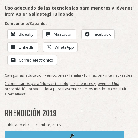
Uso adecuado de las tecnologías para menores y jóvenes
from
Asier Gallastegi Fullaondo
Compártelo/Zabaldu:
Bluesky
Mastodon
Facebook
LinkedIn
WhatsApp
Correo electrónico
Categorías:
educación
-
emociones
-
familia
-
formación
-
internet
-
redes
2 comentarios para “Nuevas tecnologías, menores y jóvenes: Una
presentación provocadora para trascender de los miedos y construir
alternativas”
RHENDICIÓN 2019
Publicado el 31 diciembre, 2018