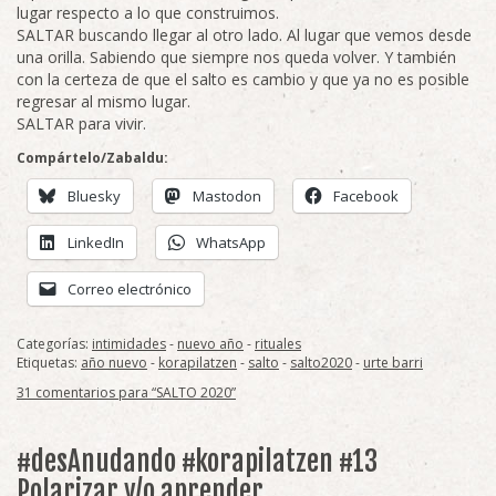
lugar respecto a lo que construimos.
SALTAR buscando llegar al otro lado. Al lugar que vemos desde
una orilla. Sabiendo que siempre nos queda volver. Y también
con la certeza de que el salto es cambio y que ya no es posible
regresar al mismo lugar.
SALTAR para vivir.
Compártelo/Zabaldu:
Bluesky
Mastodon
Facebook
LinkedIn
WhatsApp
Correo electrónico
Categorías:
intimidades
-
nuevo año
-
rituales
Etiquetas:
año nuevo
-
korapilatzen
-
salto
-
salto2020
-
urte barri
31 comentarios para “SALTO 2020”
#desAnudando #korapilatzen #13
Polarizar y/o aprender