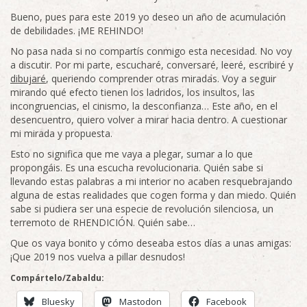
Bueno, pues para este 2019 yo deseo un año de acumulación
de debilidades. ¡ME REHINDO!
No pasa nada si no compartís conmigo esta necesidad. No voy
a discutir. Por mi parte, escucharé, conversaré, leeré, escribiré y
dibujaré
, queriendo comprender otras miradas. Voy a seguir
mirando qué efecto tienen los ladridos, los insultos, las
incongruencias, el cinismo, la desconfianza… Este año, en el
desencuentro, quiero volver a mirar hacia dentro. A cuestionar
mi mirada y propuesta.
Esto no significa que me vaya a plegar, sumar a lo que
propongáis. Es una escucha revolucionaria. Quién sabe si
llevando estas palabras a mi interior no acaben resquebrajando
alguna de estas realidades que cogen forma y dan miedo. Quién
sabe si pudiera ser una especie de revolución silenciosa, un
terremoto de RHENDICIÓN. Quién sabe…
Que os vaya bonito y cómo deseaba estos días a unas amigas:
¡Que 2019 nos vuelva a pillar desnudos!
Compártelo/Zabaldu:
Bluesky
Mastodon
Facebook