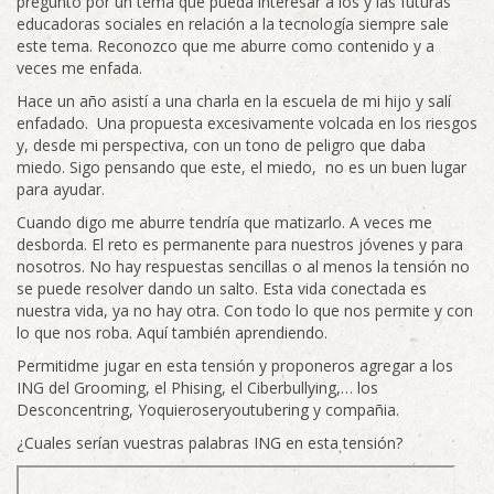
pregunto por un tema que pueda interesar a los y las futuras
educadoras sociales en relación a la tecnología siempre sale
este tema. Reconozco que me aburre como contenido y a
veces me enfada.
Hace un año asistí a una charla en la escuela de mi hijo y salí
enfadado. Una propuesta excesivamente volcada en los riesgos
y, desde mi perspectiva, con un tono de peligro que daba
miedo. Sigo pensando que este, el miedo, no es un buen lugar
para ayudar.
Cuando digo me aburre tendría que matizarlo. A veces me
desborda. El reto es permanente para nuestros jóvenes y para
nosotros. No hay respuestas sencillas o al menos la tensión no
se puede resolver dando un salto. Esta vida conectada es
nuestra vida, ya no hay otra. Con todo lo que nos permite y con
lo que nos roba. Aquí también aprendiendo.
Permitidme jugar en esta tensión y proponeros agregar a los
ING del Grooming, el Phising, el Ciberbullying,… los
Desconcentring, Yoquieroseryoutubering y compañia.
¿Cuales serían vuestras palabras ING en esta tensión?