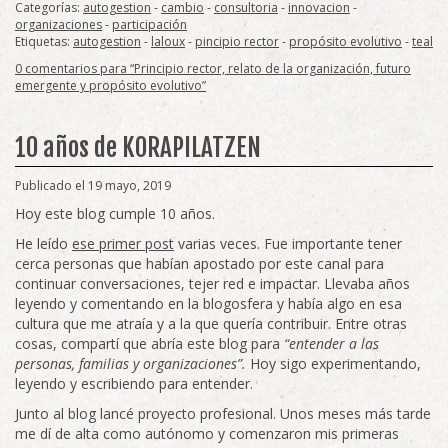
Categorías:
autogestion
-
cambio
-
consultoria
-
innovacion
-
organizaciones
-
participación
Etiquetas:
autogestion
-
laloux
-
pincipio rector
-
propósito evolutivo
-
teal
0 comentarios para “Principio rector, relato de la organización, futuro
emergente y propósito evolutivo”
10 años de KORAPILATZEN
Publicado el 19 mayo, 2019
Hoy este blog cumple 10 años.
He leído
ese primer post
varias veces. Fue importante tener
cerca personas que habían apostado por este canal para
continuar conversaciones, tejer red e impactar. Llevaba años
leyendo y comentando en la blogosfera y había algo en esa
cultura que me atraía y a la que quería contribuir. Entre otras
cosas, compartí que abría este blog para
“entender a las
personas, familias y organizaciones”.
Hoy sigo experimentando,
leyendo y escribiendo para entender.
Junto al blog lancé proyecto profesional. Unos meses más tarde
me dí de alta como autónomo y comenzaron mis primeras