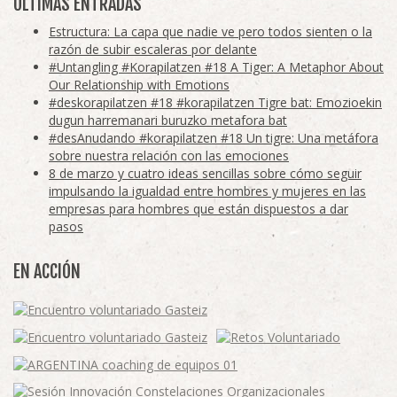
ÚLTIMAS ENTRADAS
Estructura: La capa que nadie ve pero todos sienten o la
razón de subir escaleras por delante
#Untangling #Korapilatzen #18 A Tiger: A Metaphor About
Our Relationship with Emotions
#deskorapilatzen #18 #korapilatzen Tigre bat: Emozioekin
dugun harremanari buruzko metafora bat
#desAnudando #korapilatzen #18 Un tigre: Una metáfora
sobre nuestra relación con las emociones
8 de marzo y cuatro ideas sencillas sobre cómo seguir
impulsando la igualdad entre hombres y mujeres en las
empresas para hombres que están dispuestos a dar
pasos
EN ACCIÓN