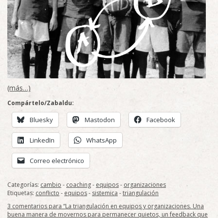
(más…)
Compártelo/Zabaldu:
Bluesky
Mastodon
Facebook
LinkedIn
WhatsApp
Correo electrónico
Categorías:
cambio
-
coaching
-
equipos
-
organizaciones
Etiquetas:
conflicto
-
equipos
-
sistemica
-
triangulación
3 comentarios para “La triangulación en equipos y organizaciones. Una
buena manera de movernos para permanecer quietos, un feedback que