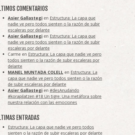
LTIMOS COMENTARIOS
Asier Gallastegi
en
Estructura: La capa que
nadie ve pero todos sienten o la razón de subir
escaleras por delante
Asier Gallastegi
en
Estructura: La capa que
nadie ve pero todos sienten o la razón de subir
escaleras por delante
Carme
en
Estructura: La capa que nadie ve pero
todos sienten o la razón de subir escaleras por
delante
MANEL MUNTADA COLELL
en
Estructura: La
capa que nadie ve pero todos sienten o la razón
de subir escaleras por delante
Asier Gallastegi
en
#desAnudando
#korapilatzen #18 Un tigre: Una metáfora sobre
nuestra relación con las emociones
LTIMAS ENTRADAS
Estructura: La capa que nadie ve pero todos
sienten o la razón de subir escaleras por delante