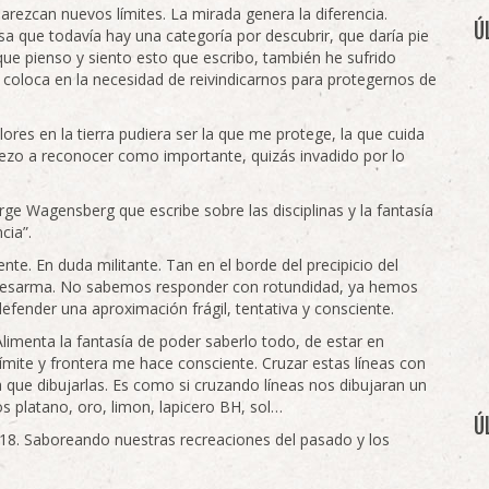
arezcan nuevos límites. La mirada genera la diferencia.
Ú
sa que todavía hay una categoría por descubrir, que daría pie
 que pienso y siento esto que escribo, también he sufrido
s coloca en la necesidad de reivindicarnos para protegernos de
res en la tierra pudiera ser la que me protege, la que cuida
iezo a reconocer como importante, quizás invadido por lo
rge Wagensberg que escribe sobre las disciplinas y la fantasía
cia”.
nte. En duda militante. Tan en el borde del precipicio del
 desarma. No sabemos responder con rotundidad, ya hemos
efender una aproximación frágil, tentativa y consciente.
 Alimenta la fantasía de poder saberlo todo, de estar en
ímite y frontera me hace consciente. Cruzar estas líneas con
ía que dibujarlas. Es como si cruzando líneas nos dibujaran un
s platano, oro, limon, lapicero BH, sol…
Ú
018. Saboreando nuestras recreaciones del pasado y los