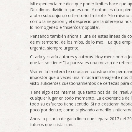
Mi experiencia me dice que poner límites hace que ap
Decidimos dividir lo que es uno. Y entonces otro pien
a otro subconjunto o territorio limítrofe. Y lo mismo
cómo la negación y el desprecio por la diferencia no
lo homogéneo e “hipercosmopolita”.
Pensando también ahora si una de estas líneas de colo
de mi territorio, de los míos, de lo mio… La que emp
urgente, siempre urgente.
Citaría y citaría autores y autoras. Hoy menciono a Jo
que las sostiene: “La pureza es una mezcla de referen
Vivir en la frontera te coloca en construcción permane
impostor que a veces una mirada intransigente nos
visto suficientes cuestionamientos de certezas para d
Tiene algo esta internet, que tanto nos da, de irreal.
cualquier lugar en todo momento. La experiencia de l
todo su esfuerzo tiene sentido. Si no existieran habr
poco por dentro; como si pisando amarillo sintieramo
Ahora a pisar la delgada línea que separa 2017 del 2
futuros que cristalizan.