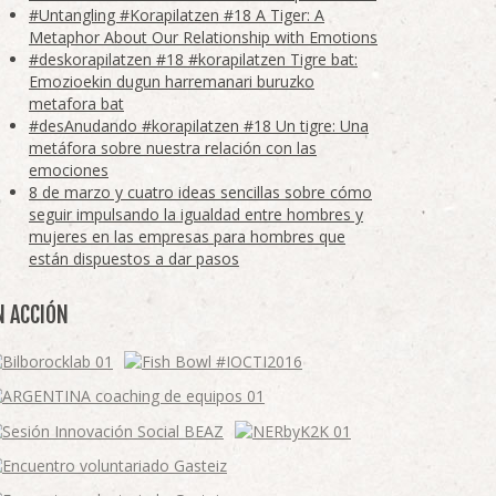
#Untangling #Korapilatzen #18 A Tiger: A
Metaphor About Our Relationship with Emotions
#deskorapilatzen #18 #korapilatzen Tigre bat:
Emozioekin dugun harremanari buruzko
metafora bat
#desAnudando #korapilatzen #18 Un tigre: Una
metáfora sobre nuestra relación con las
emociones
8 de marzo y cuatro ideas sencillas sobre cómo
seguir impulsando la igualdad entre hombres y
mujeres en las empresas para hombres que
están dispuestos a dar pasos
N ACCIÓN