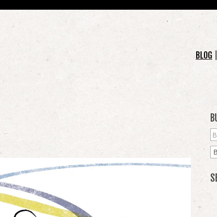
BLOG
B
S