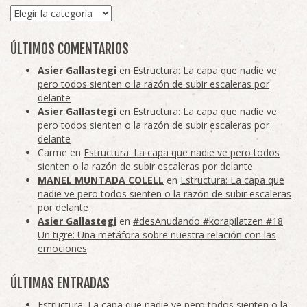
Categorías
ÚLTIMOS COMENTARIOS
Asier Gallastegi
en
Estructura: La capa que nadie ve
pero todos sienten o la razón de subir escaleras por
delante
Asier Gallastegi
en
Estructura: La capa que nadie ve
pero todos sienten o la razón de subir escaleras por
delante
Carme
en
Estructura: La capa que nadie ve pero todos
sienten o la razón de subir escaleras por delante
MANEL MUNTADA COLELL
en
Estructura: La capa que
nadie ve pero todos sienten o la razón de subir escaleras
por delante
Asier Gallastegi
en
#desAnudando #korapilatzen #18
Un tigre: Una metáfora sobre nuestra relación con las
emociones
ÚLTIMAS ENTRADAS
Estructura: La capa que nadie ve pero todos sienten o la