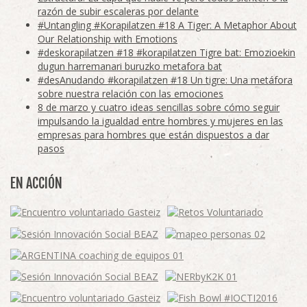
razón de subir escaleras por delante
#Untangling #Korapilatzen #18 A Tiger: A Metaphor About
Our Relationship with Emotions
#deskorapilatzen #18 #korapilatzen Tigre bat: Emozioekin
dugun harremanari buruzko metafora bat
#desAnudando #korapilatzen #18 Un tigre: Una metáfora
sobre nuestra relación con las emociones
8 de marzo y cuatro ideas sencillas sobre cómo seguir
impulsando la igualdad entre hombres y mujeres en las
empresas para hombres que están dispuestos a dar
pasos
EN ACCIÓN