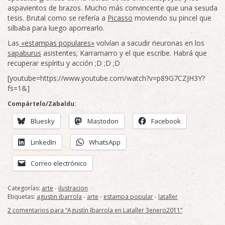
aspavientos de brazos. Mucho más convincente que una sesuda
tesis. Brutal como se refería a
Picasso
moviendo su pincel que
silbaba para luego aporrearlo.
Las
«estampas populares»
volvían a sacudir neuronas en los
sapaburus
asistentes; Karramarro y el que escribe. Habrá que
recuperar espíritu y acción ;D ;D ;D
[youtube=https://www.youtube.com/watch?v=p89G7CZJH3Y?
fs=1&]
Compártelo/Zabaldu:
Bluesky
Mastodon
Facebook
LinkedIn
WhatsApp
Correo electrónico
Categorías:
arte
-
ilustracion
Etiquetas:
agustin ibarrola
-
arte
-
estampa popular
-
lataller
2 comentarios para “Agustín Ibarrola en Lataller 3enero2011”