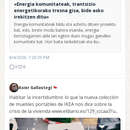
«Energia komunitateak, trantsizio
energetikorako tresna gisa, bide asko
irekitzen ditu»
Energia komunitateak bildu eta aztertu dituen proiektu
bat, edo, beste modu batera esanda, energia
berriztagarrien alde lan egiten duen mugaz gaindiko
komunitate bat. Hori baita lankidetzak eta iku...
8/4/2026, 1:20:35 PM
0
0
Asier Gallastegi
Habitar la incertidumbre: lo que la nueva colección
de muebles portátiles de IKEA nos dice sobre la
crisis de la vivienda www.eldiario.es/129_cccaa3?u...