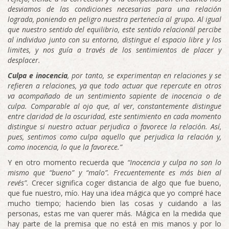
desviamos de las condiciones necesarias para una relación
lograda, poniendo en peligro nuestra pertenecía al grupo. Al igual
que nuestro sentido del equilibrio, este sentido relacional percibe
al individuo junto con su entorno, distingue el espacio libre y los
limites, y nos guía a través de los sentimientos de placer y
desplacer.
Culpa e inocencia
, por tanto, se experimentan en relaciones y se
refieren a relaciones, ya que todo actuar que repercute en otros
va acompañado de un sentimiento sapiente de inocencia o de
culpa. Comparable al ojo que, al ver, constantemente distingue
entre claridad de la oscuridad, este sentimiento en cada momento
distingue si nuestro actuar perjudica o favorece la relación. Así,
pues, sentimos como culpa aquello que perjudica la relación y,
como inocencia, lo que la favorece.”
Y en otro momento recuerda que
“Inocencia y culpa no son lo
mismo que “bueno” y “malo”. Frecuentemente es más bien al
revés”.
Crecer significa coger distancia de algo que fue bueno,
que fue nuestro, mío. Hay una idea mágica que yo compré hace
mucho tiempo; haciendo bien las cosas y cuidando a las
personas, estas me van querer más. Mágica en la medida que
hay parte de la premisa que no está en mis manos y por lo