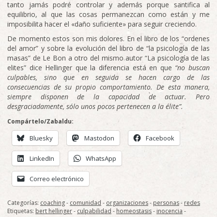
tanto jamás podré controlar y además porque santifica al
equilibrio, al que las cosas permanezcan como están y me
imposibilita hacer el «daño suficiente» para seguir creciendo.
De momento estos son mis dolores. En el libro de los “ordenes
del amor” y sobre la evolución del libro de “la psicología de las
masas” de Le Bon a otro del mismo autor “La psicología de las
elites” dice Hellinger que la diferencia está en que
“no buscan
culpables, sino que en seguida se hacen cargo de las
consecuencias de su propio comportamiento. De esta manera,
siempre disponen de la capacidad de actuar. Pero
desgraciadamente, sólo unos pocos pertenecen a la élite”.
Compártelo/Zabaldu:
Bluesky
Mastodon
Facebook
LinkedIn
WhatsApp
Correo electrónico
Categorías:
coaching
-
comunidad
-
organizaciones
-
personas
-
redes
Etiquetas:
bert hellinger
-
culpabilidad
-
homeostasis
-
inocencia
-