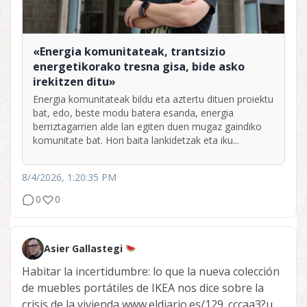
«Energia komunitateak, trantsizio
energetikorako tresna gisa, bide asko
irekitzen ditu»
Energia komunitateak bildu eta aztertu dituen proiektu
bat, edo, beste modu batera esanda, energia
berriztagarrien alde lan egiten duen mugaz gaindiko
komunitate bat. Hori baita lankidetzak eta iku...
8/4/2026, 1:20:35 PM
0
0
Asier Gallastegi
Habitar la incertidumbre: lo que la nueva colección
de muebles portátiles de IKEA nos dice sobre la
crisis de la vivienda www.eldiario.es/129_cccaa3?u...