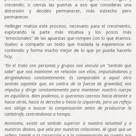
creciendo, o cierras las puertas a eso que consideras una
distorsión y decides permanecer, más estrecho pero
permanecer.
Hellinger matiza este proceso, necesario para el crecimiento,
explorando la parte más intuitiva y los posos más
“emocionales” de las apuestas que rompen con lo que éramos.
Vuelvo a compartir un texto que traslada la experiencia en
contenido y forma mucho mejor de lo que yo pueda hacerlo
hoy.
“En el trato con personas y grupos nos vincula un “sentido que
sabe” que nos mantiene en relación con ellos, impulsándonos y
dirigiéndonos constantemente. Es comparable a aquel otro
sentido sapiente que, en contra de la fuerza de gravedad, nos
impulsa y dirige constantemente para mantener nuestro cuerpo
en equilibrio. Bien podemos, si queremos caernos hacia delante o
hacia atrás, hacia la derecha o hacia la izquierda, pero un reflejo
nos obliga a buscar la compensación antes de producirse la
catástrofe, centrándonos a tiempo.
Asimismo, existe un sentido superior a nuestra voluntad y a
nuestros deseos, que vela por nuestras relaciones. Al igual que un
reflejo, tiende a la corrección y a la compensación en cuanto nos