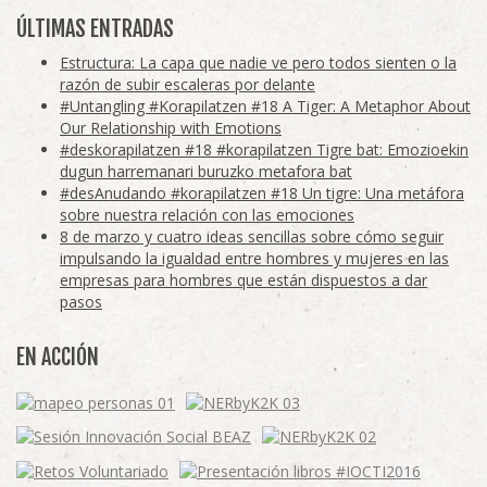
ÚLTIMAS ENTRADAS
Estructura: La capa que nadie ve pero todos sienten o la
razón de subir escaleras por delante
#Untangling #Korapilatzen #18 A Tiger: A Metaphor About
Our Relationship with Emotions
#deskorapilatzen #18 #korapilatzen Tigre bat: Emozioekin
dugun harremanari buruzko metafora bat
#desAnudando #korapilatzen #18 Un tigre: Una metáfora
sobre nuestra relación con las emociones
8 de marzo y cuatro ideas sencillas sobre cómo seguir
impulsando la igualdad entre hombres y mujeres en las
empresas para hombres que están dispuestos a dar
pasos
EN ACCIÓN