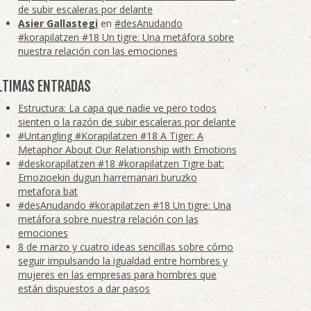
de subir escaleras por delante
Asier Gallastegi
en
#desAnudando
#korapilatzen #18 Un tigre: Una metáfora sobre
nuestra relación con las emociones
LTIMAS ENTRADAS
Estructura: La capa que nadie ve pero todos
sienten o la razón de subir escaleras por delante
#Untangling #Korapilatzen #18 A Tiger: A
Metaphor About Our Relationship with Emotions
#deskorapilatzen #18 #korapilatzen Tigre bat:
Emozioekin dugun harremanari buruzko
metafora bat
#desAnudando #korapilatzen #18 Un tigre: Una
metáfora sobre nuestra relación con las
emociones
8 de marzo y cuatro ideas sencillas sobre cómo
seguir impulsando la igualdad entre hombres y
mujeres en las empresas para hombres que
están dispuestos a dar pasos