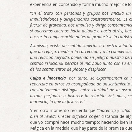
experiencia en contenido y forma mucho mejor de lo
“En el trato con personas y grupos nos vincula un
impulsándonos y dirigiéndonos constantemente. Es c
fuerza de gravedad, nos impulsa y dirige constanteme
si queremos caernos hacia delante o hacia atrás, haci
buscar la compensación antes de producirse la catástr
Asimismo, existe un sentido superior a nuestra volunta
que un reflejo, tiende a la corrección y a la compens
una relación lograda, poniendo en peligro nuestra perte
sentido relacional percibe al individuo junto con su ent
de los sentimientos de placer y desplacer.
Culpa e inocencia
, por tanto, se experimentan en r
repercute en otros va acompañado de un sentimiento sa
constantemente distingue entre claridad de la oscu
actuar perjudica o favorece la relación. Así, pues, 
inocencia, lo que la favorece.”
Y en otro momento recuerda que
“Inocencia y culp
bien al revés”.
Crecer significa coger distancia de a
que yo compré hace mucho tiempo; haciendo bien la
Mágica en la medida que hay parte de la premisa que