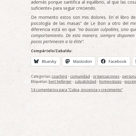
además porque santifica al equilibrio, al que las c
suficiente» para seguir creciendo.
De momento estos son mis dolores. En el libro de l
psicología de las masas” de Le Bon a otro del mism
diferencia está en que
“no buscan culpables, sino qu
comportamiento. De esta manera, siempre disponen 
pocos pertenecen a la élite”.
Compártelo/Zabaldu:
Bluesky
Mastodon
Facebook
Categorías:
coaching
-
comunidad
-
organizaciones
-
person
Etiquetas:
bert hellinger
-
culpabilidad
-
homeostasis
-
inocen
14 comentarios para “Culpa, inocencia y crecimiento”