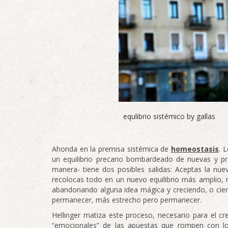
equlibrio sistémico by gallas
Ahonda en la premisa sistémica de
homeostasis
. 
un equilibrio precario bombardeado de nuevas y pr
manera- tiene dos posibles salidas: Aceptas la nuev
recolocas todo en un nuevo equilibrio más amplio, 
abandonando alguna idea mágica y creciendo, o cierr
permanecer, más estrecho pero permanecer.
Hellinger matiza este proceso, necesario para el cr
“emocionales” de las apuestas que rompen con lo