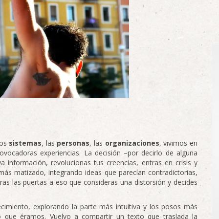
Los
sistemas
, las
personas
, las
organizaciones
, vivimos en
ovocadoras experiencias. La decisión –por decirlo de alguna
a información, revolucionas tus creencias, entras en crisis y
más matizado, integrando ideas que parecían contradictorias,
as las puertas a eso que consideras una distorsión y decides
ecimiento, explorando la parte más intuitiva y los posos más
 que éramos. Vuelvo a compartir un texto que traslada la