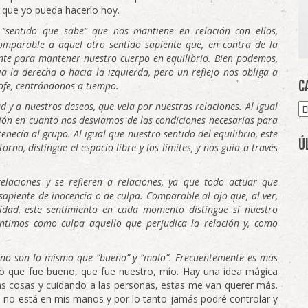
 que yo pueda hacerlo hoy.
 “sentido que sabe” que nos mantiene en relación con ellos,
omparable a aquel otro sentido sapiente que, en contra de la
nte para mantener nuestro cuerpo en equilibrio. Bien podemos,
a la derecha o hacia la izquierda, pero un reflejo nos obliga a
C
ofe, centrándonos a tiempo.
d y a nuestros deseos, que vela por nuestras relaciones. Al igual
Ca
ación en cuanto nos desviamos de las condiciones necesarias para
necía al grupo. Al igual que nuestro sentido del equilibrio, este
Ú
orno, distingue el espacio libre y los limites, y nos guía a través
elaciones y se refieren a relaciones, ya que todo actuar que
piente de inocencia o de culpa. Comparable al ojo que, al ver,
ridad, este sentimiento en cada momento distingue si nuestro
sentimos como culpa aquello que perjudica la relación y, como
a no son lo mismo que “bueno” y “malo”. Frecuentemente es más
lgo que fue bueno, que fue nuestro, mío. Hay una idea mágica
s cosas y cuidando a las personas, estas me van querer más.
 no está en mis manos y por lo tanto jamás podré controlar y