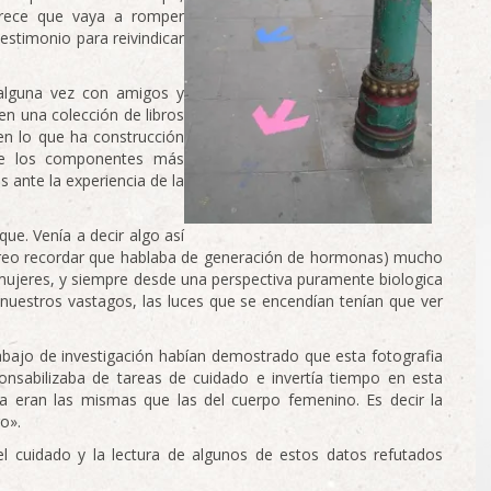
arece que vaya a romper
testimonio para reivindicar
 alguna vez con amigos y
n una colección de libros
 en lo que ha construcción
de los componentes más
ante la experiencia de la
ue. Venía a decir algo así
reo recordar que hablaba de generación de hormonas) mucho
mujeres, y siempre desde una perspectiva puramente biologica
n nuestros vastagos, las luces que se encendían tenían que ver
rabajo de investigación habían demostrado que esta fotografia
nsabilizaba de tareas de cuidado e invertía tiempo en esta
ba eran las mismas que las del cuerpo femenino. Es decir la
o».
el cuidado y la lectura de algunos de estos datos refutados