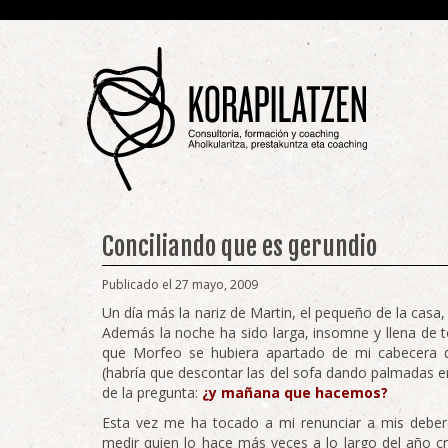
Conciliando que es gerundio
Publicado el 27 mayo, 2009
Un día más la nariz de Martin, el pequeño de la cas
Además la noche ha sido larga, insomne y llena de t
que Morfeo se hubiera apartado de mi cabecera d
(habría que descontar las del sofa dando palmadas en
de la pregunta:
¿y mañana que hacemos?
Esta vez me ha tocado a mi renunciar a mis debere
medir quien lo hace más veces a lo largo del año c