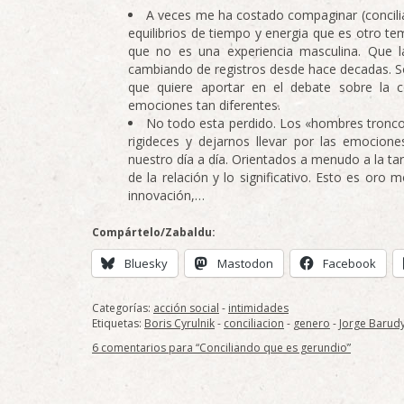
A veces me ha costado compaginar (concili
equilibrios de tiempo y energia que es otro te
que no es una experiencia masculina. Que l
cambiando de registros desde hace decadas. Sol
que quiere aportar en el debate sobre la con
emociones tan diferentes.
No todo esta perdido. Los «hombres tronco
rigideces y dejarnos llevar por las emocione
nuestro día a día. Orientados a menudo a la ta
de la relación y lo significativo. Esto es oro m
innovación,…
Compártelo/Zabaldu:
Bluesky
Mastodon
Facebook
Categorías:
acción social
-
intimidades
Etiquetas:
Boris Cyrulnik
-
conciliacion
-
genero
-
Jorge Barud
6 comentarios para “Conciliando que es gerundio”