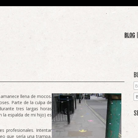
BLOG
B
a, amanece llena de mocos.
oses. Parte de la culpa de
urante tres largas horas
S
 la espalda de mi hijo) es
s profesionales. Intentar
reo que sería una trampa,