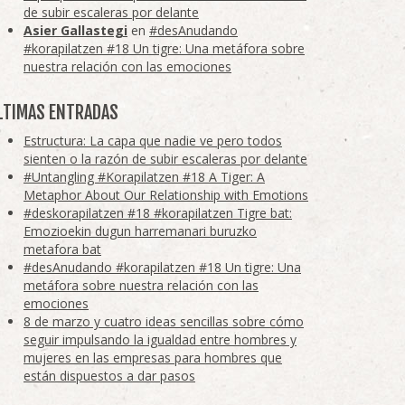
de subir escaleras por delante
Asier Gallastegi
en
#desAnudando
#korapilatzen #18 Un tigre: Una metáfora sobre
nuestra relación con las emociones
LTIMAS ENTRADAS
Estructura: La capa que nadie ve pero todos
sienten o la razón de subir escaleras por delante
#Untangling #Korapilatzen #18 A Tiger: A
Metaphor About Our Relationship with Emotions
#deskorapilatzen #18 #korapilatzen Tigre bat:
Emozioekin dugun harremanari buruzko
metafora bat
#desAnudando #korapilatzen #18 Un tigre: Una
metáfora sobre nuestra relación con las
emociones
8 de marzo y cuatro ideas sencillas sobre cómo
seguir impulsando la igualdad entre hombres y
mujeres en las empresas para hombres que
están dispuestos a dar pasos