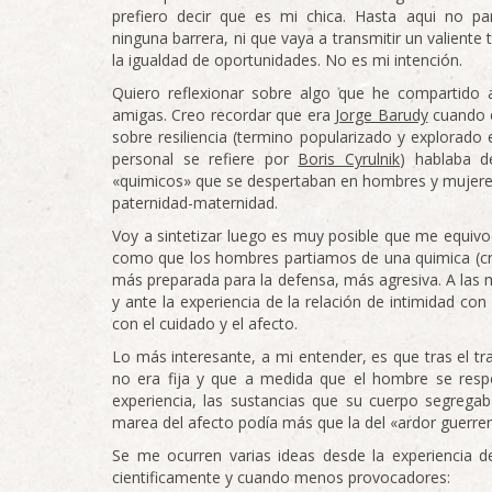
prefiero decir que es mi chica. Hasta aqui no p
ninguna barrera, ni que vaya a transmitir un valiente 
la igualdad de oportunidades. No es mi intención.
Quiero reflexionar sobre algo que he compartido
amigas. Creo recordar que era
Jorge Barudy
cuando e
sobre resiliencia (termino popularizado y explorado
personal se refiere por
Boris Cyrulnik
) hablaba 
«quimicos» que se despertaban en hombres y mujeres 
paternidad-maternidad.
Voy a sintetizar luego es muy posible que me equivoq
como que los hombres partiamos de una quimica (c
más preparada para la defensa, más agresiva. A las 
y ante la experiencia de la relación de intimidad co
con el cuidado y el afecto.
Lo más interesante, a mi entender, es que tras el t
no era fija y que a medida que el hombre se respo
experiencia, las sustancias que su cuerpo segrega
marea del afecto podía más que la del «ardor guerrer
Se me ocurren varias ideas desde la experiencia d
cientificamente y cuando menos provocadores: