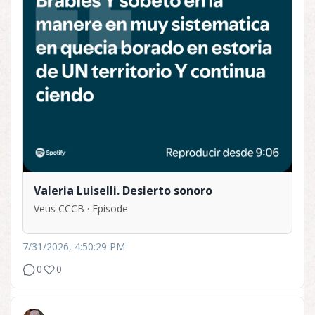
Valeria Luiselli. Desierto sonoro
Veus CCCB · Episode
7/31/2026, 4:50:29 PM
0
0