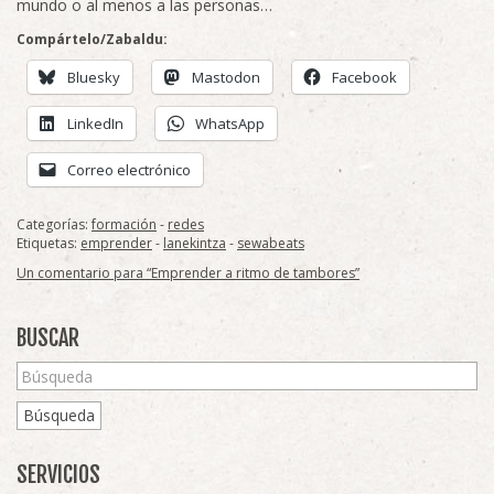
mundo o al menos a las personas…
Compártelo/Zabaldu:
Bluesky
Mastodon
Facebook
LinkedIn
WhatsApp
Correo electrónico
Categorías:
formación
-
redes
Etiquetas:
emprender
-
lanekintza
-
sewabeats
Un comentario para “Emprender a ritmo de tambores”
BUSCAR
Búsqueda
SERVICIOS