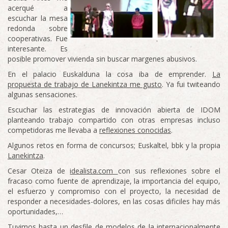
acerqué a
escuchar la mesa
redonda sobre
cooperativas. Fue
interesante. Es
posible promover vivienda sin buscar margenes abusivos.
En el palacio Euskalduna la cosa iba de emprender.
La
propuesta de trabajo de Lanekintza me gusto
. Ya fui twiteando
algunas sensaciones.
Escuchar las estrategias de innovación abierta de IDOM
planteando trabajo compartido con otras empresas incluso
competidoras me llevaba a
reflexiones conocidas
.
Algunos retos en forma de concursos; Euskaltel, bbk y la propia
Lanekintza
.
Cesar Oteiza de
idealista.com
con sus reflexiones sobre el
fracaso como fuente de aprendizaje, la importancia del equipo,
el esfuerzo y compromiso con el proyecto, la necesidad de
responder a necesidades-dolores, en las cosas dificiles hay más
oportunidades,…
Tuvimos hasta un desfile de modelos de la internacionalmente