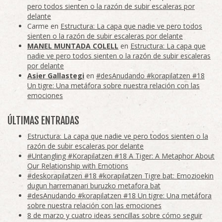
pero todos sienten o la razón de subir escaleras por
delante
Carme
en
Estructura: La capa que nadie ve pero todos
sienten o la razón de subir escaleras por delante
MANEL MUNTADA COLELL
en
Estructura: La capa que
nadie ve pero todos sienten o la razón de subir escaleras
por delante
Asier Gallastegi
en
#desAnudando #korapilatzen #18
Un tigre: Una metáfora sobre nuestra relación con las
emociones
ÚLTIMAS ENTRADAS
Estructura: La capa que nadie ve pero todos sienten o la
razón de subir escaleras por delante
#Untangling #Korapilatzen #18 A Tiger: A Metaphor About
Our Relationship with Emotions
#deskorapilatzen #18 #korapilatzen Tigre bat: Emozioekin
dugun harremanari buruzko metafora bat
#desAnudando #korapilatzen #18 Un tigre: Una metáfora
sobre nuestra relación con las emociones
8 de marzo y cuatro ideas sencillas sobre cómo seguir