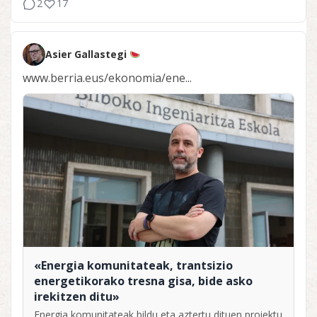
2
17
Asier Gallastegi
www.berria.eus/ekonomia/ene...
«Energia komunitateak, trantsizio
energetikorako tresna gisa, bide asko
irekitzen ditu»
Energia komunitateak bildu eta aztertu dituen proiektu