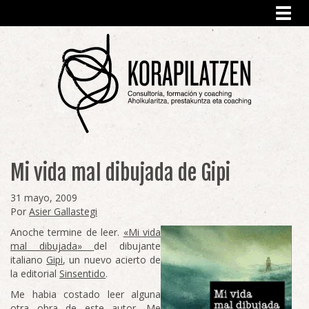
Toggl
navig
Mi vida mal dibujada de Gipi
31 mayo, 2009
Por
Asier Gallastegi
Anoche termine de leer.
«Mi vida
mal dibujada»
del dibujante
italiano
Gipi
, un nuevo acierto de
la editorial
Sinsentido
.
Me habia costado leer alguna
otra obra de este autor. Me