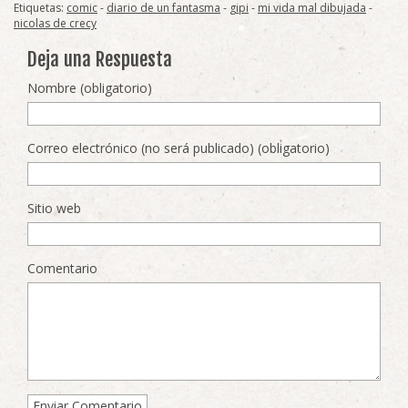
Etiquetas:
comic
-
diario de un fantasma
-
gipi
-
mi vida mal dibujada
-
nicolas de crecy
Deja una Respuesta
Nombre (obligatorio)
Correo electrónico (no será publicado) (obligatorio)
Sitio web
Comentario