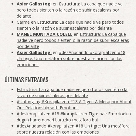
Asier Gallastegi
en
Estructura: La capa que nadie ve
pero todos sienten o la razón de subir escaleras por
delante
Carme
en
Estructura: La capa que nadie ve pero todos
sienten o la razón de subir escaleras por delante
MANEL MUNTADA COLELL
en
Estructura: La capa que
nadie ve pero todos sienten o la razón de subir escaleras
por delante
Asier Gallastegi
en
#desAnudando #korapilatzen #18
Un tigre: Una metáfora sobre nuestra relación con las
emociones
ÚLTIMAS ENTRADAS
Estructura: La capa que nadie ve pero todos sienten o la
razón de subir escaleras por delante
#Untangling #Korapilatzen #18 A Tiger: A Metaphor About
Our Relationship with Emotions
#deskorapilatzen #18 #korapilatzen Tigre bat: Emozioekin
dugun harremanari buruzko metafora bat
#desAnudando #korapilatzen #18 Un tigre: Una metáfora
sobre nuestra relación con las emociones