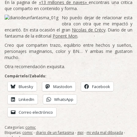
En la pagina de
«13 millones de naves»
encontrais una critica
que comparto en contenido y forma.
No puedo dejar de relacionar esta
obra con otra que me impactó y
encantó. En esta ocasión el gran
Nicolas de Crécy
. Diario de un
fantasma de la editorial
Ponent Mon
.
Creo que comparten trazo, equlibrio entre hechos y sueños,
personajes imaginarios, color y BN… Y ambas me gustaron
mucho.
Otra recomendación exquisita.
Compártelo/Zabaldu:
Bluesky
Mastodon
Facebook
LinkedIn
WhatsApp
Correo electrónico
Categorías:
comic
Etiquetas:
comic
-
diario de un fantasma
-
gipi
-
mi vida mal dibujada
-