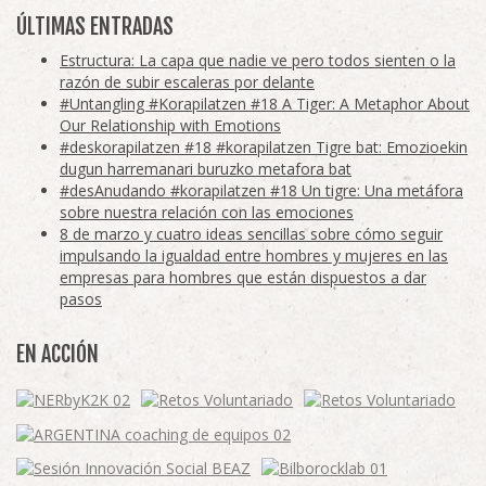
ÚLTIMAS ENTRADAS
Estructura: La capa que nadie ve pero todos sienten o la
razón de subir escaleras por delante
#Untangling #Korapilatzen #18 A Tiger: A Metaphor About
Our Relationship with Emotions
#deskorapilatzen #18 #korapilatzen Tigre bat: Emozioekin
dugun harremanari buruzko metafora bat
#desAnudando #korapilatzen #18 Un tigre: Una metáfora
sobre nuestra relación con las emociones
8 de marzo y cuatro ideas sencillas sobre cómo seguir
impulsando la igualdad entre hombres y mujeres en las
empresas para hombres que están dispuestos a dar
pasos
EN ACCIÓN