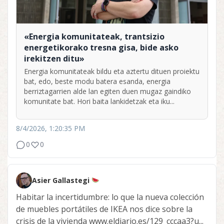
«Energia komunitateak, trantsizio
energetikorako tresna gisa, bide asko
irekitzen ditu»
Energia komunitateak bildu eta aztertu dituen proiektu
bat, edo, beste modu batera esanda, energia
berriztagarrien alde lan egiten duen mugaz gaindiko
komunitate bat. Hori baita lankidetzak eta iku...
8/4/2026, 1:20:35 PM
0
0
Asier Gallastegi
Habitar la incertidumbre: lo que la nueva colección
de muebles portátiles de IKEA nos dice sobre la
crisis de la vivienda www.eldiario.es/129_cccaa3?u...