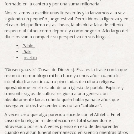
formado en la cantera y por una suma millonaria.
Nos retamos a escribir unas líneas más y la lanzamos a la vez
siguiendo un pequeño juego estival. Permitidnos la ligereza y en
el caso del que firma estas líneas, la absoluta falta de criterio
respecto al futbol como deporte y como negocio. A lo largo del
día ellos van a compartir su perspectiva en sus blogs:
Pablo
Iñaki
Josetxu
“Diosen gauzak” (Cosas de Dios/es). Esta es la frase con la que
resumió mi monólogo mi hija hace ya unos años cuando le
intentaba transmitir cuatro pinceladas de cultura religiosa
apoyándome en el retablo de una iglesia de pueblo. Explicar y
transmitir siglos de cultura religiosa a una generación
absolutamente laica, cuándo quién habla ya hace años que
navega en otras trascendencias no tan “católicas”.
A veces creo que algo parecido sucede con el Athletic. En el
caso de la religión mi desafección es total sabiéndome
atravesado por ella. A veces pienso en eso de desaprender
cuando en algún funeral permanezco en silencio mientras otros