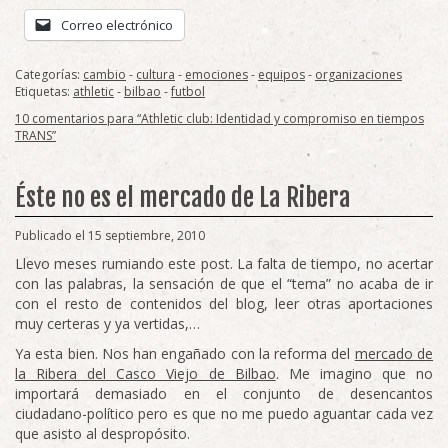
Correo electrónico
Categorías:
cambio
-
cultura
-
emociones
-
equipos
-
organizaciones
Etiquetas:
athletic
-
bilbao
-
futbol
10 comentarios para “Athletic club: Identidad y compromiso en tiempos
TRANS”
Éste no es el mercado de La Ribera
Publicado el 15 septiembre, 2010
Llevo meses rumiando este post. La falta de tiempo, no acertar
con las palabras, la sensación de que el “tema” no acaba de ir
con el resto de contenidos del blog, leer otras aportaciones
muy certeras y ya vertidas,…
Ya esta bien. Nos han engañado con la reforma del
mercado de
la Ribera del Casco Viejo de Bilbao
. Me imagino que no
importará demasiado en el conjunto de desencantos
ciudadano-político pero es que no me puedo aguantar cada vez
que asisto al despropósito.