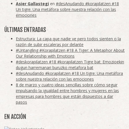
Asier Gallastegi
en
#desAnudando #korapilatzen #18
Un tigre: Una metáfora sobre nuestra relación con las
emociones
ÚLTIMAS ENTRADAS
Estructura: La capa que nadie ve pero todos sienten o la
razón de subir escaleras por delante
#Untangling #Korapilatzen #18 A Tiger: A Metaphor About
Our Relationship with Emotions
#deskorapilatzen #18 #korapilatzen Tigre bat: Emozioekin
dugun harremanari buruzko metafora bat
#desAnudando #korapilatzen #18 Un tigre: Una metáfora
sobre nuestra relación con las emociones
8 de marzo y cuatro ideas sencillas sobre cómo seguir
impulsando la igualdad entre hombres y mujeres en las
empresas para hombres que están dispuestos a dar
pasos
EN ACCIÓN