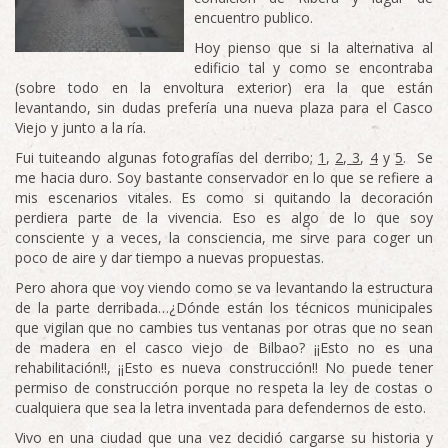
encuentro publico.
Hoy pienso que si la alternativa al
edificio tal y como se encontraba
(sobre todo en la envoltura exterior) era la que están
levantando, sin dudas prefería una nueva plaza para el Casco
Viejo y junto a la ría.
Fui tuiteando algunas fotografías del derribo;
1
,
2
,
3
,
4
y
5
. Se
me hacia duro. Soy bastante conservador en lo que se refiere a
mis escenarios vitales. Es como si quitando la decoración
perdiera parte de la vivencia. Eso es algo de lo que soy
consciente y a veces, la consciencia, me sirve para coger un
poco de aire y dar tiempo a nuevas propuestas.
Pero ahora que voy viendo como se va levantando la estructura
de la parte derribada…¿Dónde están los técnicos municipales
que vigilan que no cambies tus ventanas por otras que no sean
de madera en el casco viejo de Bilbao? ¡¡Esto no es una
rehabilitación!!, ¡¡Esto es nueva construcción!! No puede tener
permiso de construcción porque no respeta la ley de costas o
cualquiera que sea la letra inventada para defendernos de esto.
Vivo en una ciudad que una vez decidió cargarse su historia y