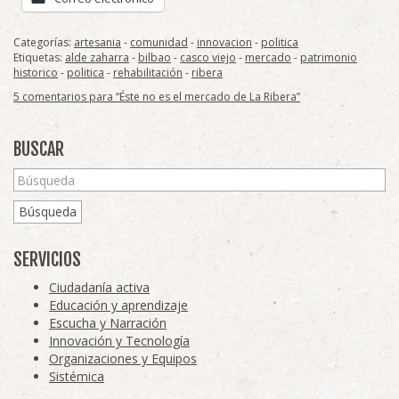
Categorías:
artesania
-
comunidad
-
innovacion
-
politica
Etiquetas:
alde zaharra
-
bilbao
-
casco viejo
-
mercado
-
patrimonio
historico
-
politica
-
rehabilitación
-
ribera
5 comentarios para “Éste no es el mercado de La Ribera”
BUSCAR
Búsqueda
SERVICIOS
Ciudadanía activa
Educación y aprendizaje
Escucha y Narración
Innovación y Tecnología
Organizaciones y Equipos
Sistémica