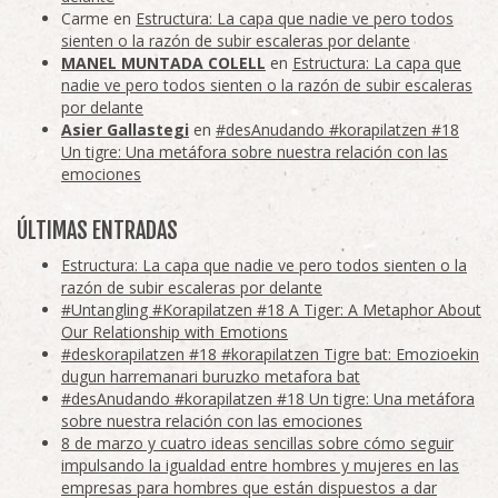
Carme
en
Estructura: La capa que nadie ve pero todos
sienten o la razón de subir escaleras por delante
MANEL MUNTADA COLELL
en
Estructura: La capa que
nadie ve pero todos sienten o la razón de subir escaleras
por delante
Asier Gallastegi
en
#desAnudando #korapilatzen #18
Un tigre: Una metáfora sobre nuestra relación con las
emociones
ÚLTIMAS ENTRADAS
Estructura: La capa que nadie ve pero todos sienten o la
razón de subir escaleras por delante
#Untangling #Korapilatzen #18 A Tiger: A Metaphor About
Our Relationship with Emotions
#deskorapilatzen #18 #korapilatzen Tigre bat: Emozioekin
dugun harremanari buruzko metafora bat
#desAnudando #korapilatzen #18 Un tigre: Una metáfora
sobre nuestra relación con las emociones
8 de marzo y cuatro ideas sencillas sobre cómo seguir
impulsando la igualdad entre hombres y mujeres en las
empresas para hombres que están dispuestos a dar