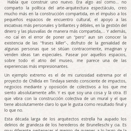
Había que construir uno nuevo. Era algo así como… no
comparto la política del arte-arquitectura espectáculo, creo
mucho más en la construcción compartida, en el impulso a los
pequeños espacios de encuentro cultural, el apoyo a las
iniciativas más personales y brillantes y débiles, en la gestión del
dinero y las plusvalías de manera más compartida,… Y además,
-no caí en el error de poner un “pero” aun sin conocer la
existencia de las “frases killer”-, disfruto de la genialidad de
algunas personas que se sitúan contracorriente, imaginan y
venden ideas tan especiales. Pasear por aquellos espacios,
sobre todo el atrio del museo, me parece una de las
experiencias más impresionantes.
Un ejemplo extremo es el de mi curiosidad extrema por el
proyecto de Chillida en Tindaya siendo consciente de impactos,
negocios mediante y oposición de colectivos a los que me
siento absolutamente afín. Y es que soy una cosa y la otra. El
que vibra con la construcción colectiva de un mural y el que
tiene absolutamente claro lo que le gusta como resultado final y
lo que no.
Esta década larga de los arquitectos estrella ha aupado los
delirios de grandeza de los herederos de Brunelleschi y cia. Es
muy diferente pertenecer al gremio de quienes a lo largo de la