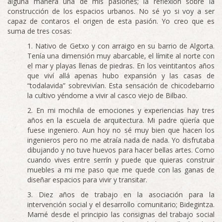
alguna manera una de mis pasiones; la reflexión sobre la
construcción de los espacios urbanos. No sé yo si voy a ser
capaz de contaros el origen de esta pasión. Yo creo que es
suma de tres cosas:
Nativo de Getxo y con arraigo en su barrio de Algorta.
Tenía una dimensión muy abarcable, el límite al norte con
el mar y playas llenas de piedras. En los veintitantos años
que viví allá apenas hubo expansión y las casas de
“todalavida” sobrevivían. Esta sensación de chicodebarrio
la cultivo yéndome a vivir al casco viejo de Bilbao.
En mi mochila de emociones y experiencias hay tres
años en la escuela de arquitectura. Mi padre quería que
fuese ingeniero. Aun hoy no sé muy bien que hacen los
ingenieros pero no me atraía nada de nada. Yo disfrutaba
dibujando y no tuve huevos para hacer bellas artes. Como
cuando vives entre serrín y puede que quieras construir
muebles a mi me paso que me quede con las ganas de
diseñar espacios para vivir y transitar.
Diez años de trabajo en la asociación para la
intervención social y el desarrollo comunitario; Bidegintza.
Mamé desde el principio las consignas del trabajo social