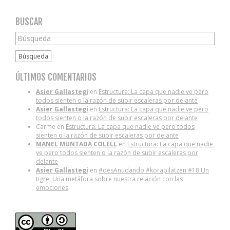
BUSCAR
Búsqueda
ÚLTIMOS COMENTARIOS
Asier Gallastegi
en
Estructura: La capa que nadie ve pero
todos sienten o la razón de subir escaleras por delante
Asier Gallastegi
en
Estructura: La capa que nadie ve pero
todos sienten o la razón de subir escaleras por delante
Carme
en
Estructura: La capa que nadie ve pero todos
sienten o la razón de subir escaleras por delante
MANEL MUNTADA COLELL
en
Estructura: La capa que nadie
ve pero todos sienten o la razón de subir escaleras por
delante
Asier Gallastegi
en
#desAnudando #korapilatzen #18 Un
tigre: Una metáfora sobre nuestra relación con las
emociones