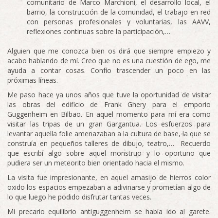
comunitario de Marco Marchioni, el desarrollo local, el
barrio, la construcción de la comunidad, el trabajo en red
con personas profesionales y voluntarias, las AAVV,
reflexiones continuas sobre la participación,…
Alguien que me conozca bien os dirá que siempre empiezo y
acabo hablando de mí. Creo que no es una cuestión de ego, me
ayuda a contar cosas. Confío trascender un poco en las
próximas líneas.
Me paso hace ya unos años que tuve la oportunidad de visitar
las obras del edificio de Frank Ghery para el emporio
Guggenheim en Bilbao. En aquel momento para mí era como
visitar las tripas de un gran Gargantua. Los esfuerzos para
levantar aquella folie amenazaban a la cultura de base, la que se
construía en pequeños talleres de dibujo, teatro,… Recuerdo
que escribí algo sobre aquel monstruo y lo oportuno que
pudiera ser un meteorito bien orientado hacia el mismo.
La visita fue impresionante, en aquel amasijo de hierros color
oxido los espacios empezaban a adivinarse y prometían algo de
lo que luego he podido disfrutar tantas veces.
Mi precario equilibrio antiguggenheim se había ido al garete.