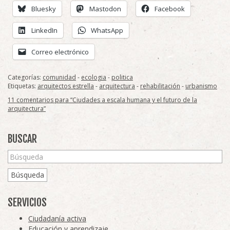
Bluesky
Mastodon
Facebook
LinkedIn
WhatsApp
Correo electrónico
Categorías:
comunidad
-
ecologia
-
politica
Etiquetas:
arquitectos estrella
-
arquitectura
-
rehabilitación
-
urbanismo
11 comentarios para “Ciudades a escala humana y el futuro de la
arquitectura”
BUSCAR
Búsqueda
SERVICIOS
Ciudadanía activa
Educación y aprendizaje