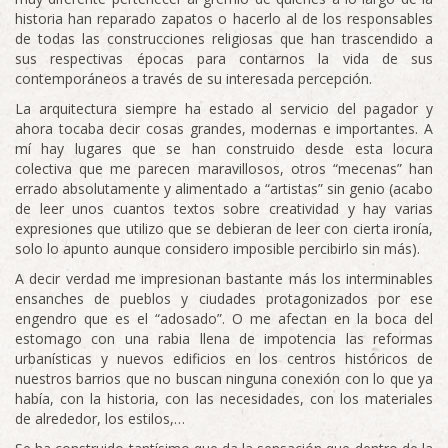
historia han reparado zapatos o hacerlo al de los responsables
de todas las construcciones religiosas que han trascendido a
sus respectivas épocas para contarnos la vida de sus
contemporáneos a través de su interesada percepción.
La arquitectura siempre ha estado al servicio del pagador y
ahora tocaba decir cosas grandes, modernas e importantes. A
mí hay lugares que se han construido desde esta locura
colectiva que me parecen maravillosos, otros “mecenas” han
errado absolutamente y alimentado a “artistas” sin genio (acabo
de leer unos cuantos textos sobre creatividad y hay varias
expresiones que utilizo que se debieran de leer con cierta ironía,
solo lo apunto aunque considero imposible percibirlo sin más).
A decir verdad me impresionan bastante más los interminables
ensanches de pueblos y ciudades protagonizados por ese
engendro que es el “adosado”. O me afectan en la boca del
estomago con una rabia llena de impotencia las reformas
urbanísticas y nuevos edificios en los centros históricos de
nuestros barrios que no buscan ninguna conexión con lo que ya
había, con la historia, con las necesidades, con los materiales
de alrededor, los estilos,…