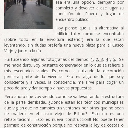
esa era una opción, derribarlo por
completo y devolver a ese lugar su
condición de Ribera y lugar de
encuentro publico.
Hoy pienso que si la alternativa al
edificio tal y como se encontraba
(sobre todo en la envoltura exterior) era la que están
levantando, sin dudas prefería una nueva plaza para el Casco
Viejo y junto a la ría.
Fui tuiteando algunas fotografías del derribo;
1
,
2
,
3
,
4
y
5
. Se
me hacia duro. Soy bastante conservador en lo que se refiere a
mis escenarios vitales. Es como si quitando la decoración
perdiera parte de la vivencia. Eso es algo de lo que soy
consciente y a veces, la consciencia, me sirve para coger un
poco de aire y dar tiempo a nuevas propuestas.
Pero ahora que voy viendo como se va levantando la estructura
de la parte derribada…¿Dónde están los técnicos municipales
que vigilan que no cambies tus ventanas por otras que no sean
de madera en el casco viejo de Bilbao? ¡¡Esto no es una
rehabilitación!!, ¡¡Esto es nueva construcción!! No puede tener
permiso de construcción porque no respeta la ley de costas o