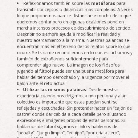
Reflexionamos también sobre las
metáforas
para
transmitir conceptos o dinámicas más complejas. A veces
lo que proponemos parece distanciarse mucho de lo que
queremos contar pero en algunas ocasiones pone en
marcha intensos procesos de descubrimiento de sentido.
Describir no siempre ayuda a modificar la realidad y
nuestro acercamiento a la misma. Nuestras palancas se
encuentran más en el terreno de los relatos sobre lo que
ocurre. Se trata de reconocernos en lo que escuchamos y
también de extrañarnos suficientemente para
comprender algo nuevo. La imagen de los filósofos
jugando al fútbol puede ser una buena metáfora para
hablar del tiempo derrochado y la urgencia por mover el
balón ante el reto actual.
Utilizar las mismas palabras
. Desde nuestra
experiencia cuando nos dirigimos a una persona y a un
colectivo es importante que estas puedan sentirse
reflejadas y escuchadas. Sin pretender hacer un “cajón de
sastre” donde dar cabida a cada detalle pero sí usando
expresiones e imágenes propias de estas personas. Si
hablamos de fútbol sigamos el hilo y hablemos de
“penalty”, “juego limpio”, “equipo”, “portería a cero”,