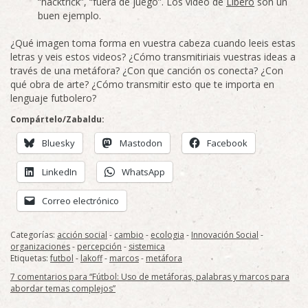
“hacktrick”, “fuera de juego”. Los video de
Líbero
son un
buen ejemplo.
¿Qué imagen toma forma en vuestra cabeza cuando leeis estas
letras y veis estos videos? ¿Cómo transmitiriais vuestras ideas a
través de una metáfora? ¿Con que canción os conecta? ¿Con
qué obra de arte? ¿Cómo transmitir esto que te importa en
lenguaje futbolero?
Compártelo/Zabaldu:
Bluesky
Mastodon
Facebook
LinkedIn
WhatsApp
Correo electrónico
Categorías:
acción social
-
cambio
-
ecologia
-
Innovación Social
-
organizaciones
-
percepción
-
sistemica
Etiquetas:
futbol
-
lakoff
-
marcos
-
metáfora
7 comentarios para “Fútbol: Uso de metáforas, palabras y marcos para
abordar temas complejos”