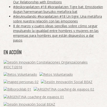
Our Relationship with Emotions
#deskorapilatzen #18 #korapilatzen Tigre bat: Emozioekin
dugun harremanari buruzko metafora bat
#desAnudando #korapilatzen #18 Un tigre: Una metáfora
sobre nuestra relación con las emociones
8 de marzo y cuatro ideas sencillas sobre cómo seguir
impulsando la igualdad entre hombres y mujeres en las
empresas para hombres que están dispuestos a dar
pasos
EN ACCIÓN