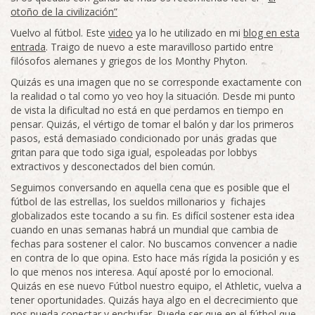
otoño de la civilización”
Vuelvo al fútbol. Este
video
ya lo he utilizado en mi
blog en esta
entrada
. Traigo de nuevo a este maravilloso partido entre
filósofos alemanes y griegos de los Monthy Phyton.
Quizás es una imagen que no se corresponde exactamente con
la realidad o tal como yo veo hoy la situación. Desde mi punto
de vista la dificultad no está en que perdamos en tiempo en
pensar. Quizás, el vértigo de tomar el balón y dar los primeros
pasos, está demasiado condicionado por unas gradas que
gritan para que todo siga igual, espoleadas por lobbys
extractivos y desconectados del bien común.
Seguimos conversando en aquella cena que es posible que el
fútbol de las estrellas, los sueldos millonarios y fichajes
globalizados este tocando a su fin. Es difícil sostener esta idea
cuando en unas semanas habrá un mundial que cambia de
fechas para sostener el calor. No buscamos convencer a nadie
en contra de lo que opina. Esto hace más rígida la posición y es
lo que menos nos interesa. Aquí aposté por lo emocional.
Quizás en ese nuevo Fútbol nuestro equipo, el Athletic, vuelva a
tener oportunidades. Quizás haya algo en el decrecimiento que
nos pueda conectar y enchufar. Puede ser que en el fútbol que