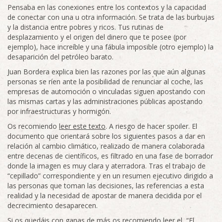
Pensaba en las conexiones entre los contextos y la capacidad
de conectar con una u otra información. Se trata de las burbujas
y la distancia entre pobres y ricos. Tus rutinas de
desplazamiento y el origen del dinero que te posee (por
ejemplo), hace increíble y una fábula imposible (otro ejemplo) la
desaparición del petróleo barato.
Juan Bordera explica bien las razones por las que aún algunas
personas se ríen ante la posibilidad de renunciar al coche, las
empresas de automoción o vinculadas siguen apostando con
las mismas cartas y las administraciones públicas apostando
por infraestructuras y hormigón.
Os recomiendo
leer este texto
. A riesgo de hacer spoiler. El
documento que orientará sobre los siguientes pasos a dar en
relación al cambio climático, realizado de manera colaborada
entre decenas de científicos, es filtrado en una fase de borrador
donde la imagen es muy clara y aterradora. Tras el trabajo de
“cepillado” correspondiente y en un resumen ejecutivo dirigido a
las personas que toman las decisiones, las referencias a esta
realidad y la necesidad de apostar de manera decidida por el
decrecimiento desaparecen.
Si os quedáis con ganas de más os recomiendo leer el “
El