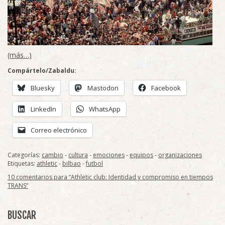
(más…)
Compártelo/Zabaldu:
Bluesky
Mastodon
Facebook
LinkedIn
WhatsApp
Correo electrónico
Categorías:
cambio
-
cultura
-
emociones
-
equipos
-
organizaciones
Etiquetas:
athletic
-
bilbao
-
futbol
10 comentarios para “Athletic club: Identidad y compromiso en tiempos
TRANS”
BUSCAR