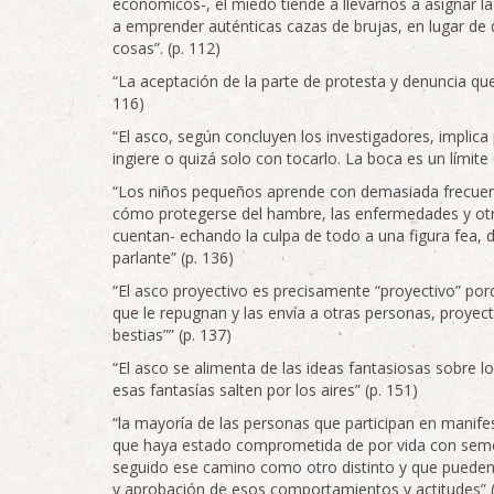
económicos-, el miedo tiende a llevarnos a asignar la 
a emprender auténticas cazas de brujas, en lugar d
cosas”. (p. 112)
“La aceptación de la parte de protesta y denuncia que
116)
“El asco, según concluyen los investigadores, implica
ingiere o quizá solo con tocarlo. La boca es un límite
“Los niños pequeños aprende con demasiada frecuen
cómo protegerse del hambre, las enfermedades y otros
cuentan- echando la culpa de todo a una figura fea, 
parlante” (p. 136)
“El asco proyectivo es precisamente “proyectivo” por
que le repugnan y las envía a otras personas, proyec
bestias”” (p. 137)
“El asco se alimenta de las ideas fantasiosas sobre 
esas fantasías salten por los aires” (p. 151)
“la mayoría de las personas que participan en manife
que haya estado comprometida de por vida con seme
seguido ese camino como otro distinto y que pueden “
y aprobación de esos comportamientos y actitudes” (