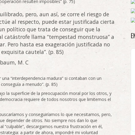
ooperación resulten imposibles” (p. 75)
ilibrado, pero, aun así, se corre el riesgo de
túe al respecto, puede estar justificada cierta
n político que trata de conseguir que la
E
al catástrofe llama “tempestad monstruosa” a
ar. Pero hasta esa exageración justificada no
quisita cautela”. (p. 85)
sbaum, M. C
ar una “interdependencia madura” si contaban con un
e conseguía a menudo”. (p. 85)
jo la superficie de la preocupación moral por los otros, y
 democracia requiere de todos nosotros que limitemos el
 buscaríamos y conseguiríamos lo que necesitamos, pero,
ue depender de otros. No siempre nos dan lo que
al “culpable”, descargamos nuestra frustración en él,
strategia: a partir de ahora, impondré mi voluntad