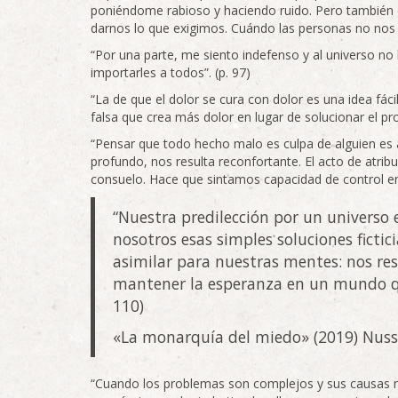
poniéndome rabioso y haciendo ruido. Pero también
darnos lo que exigimos. Cuándo las personas no nos l
“Por una parte, me siento indefenso y al universo no
importarles a todos”. (p. 97)
“La de que el dolor se cura con dolor es una idea fáci
falsa que crea más dolor en lugar de solucionar el pr
“Pensar que todo hecho malo es culpa de alguien es a
profundo, nos resulta reconfortante. El acto de atrib
consuelo. Hace que sintamos capacidad de control en 
“Nuestra predilección por un universo
nosotros esas simples soluciones fictici
asimilar para nuestras mentes: nos res
mantener la esperanza en un mundo qu
110)
«La monarquía del miedo» (2019) Nus
“Cuando los problemas son complejos y sus causas n