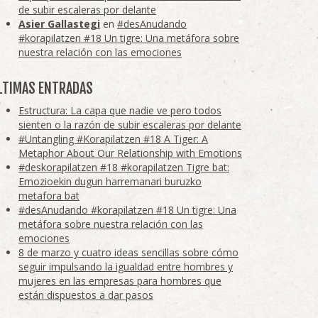
de subir escaleras por delante
Asier Gallastegi
en
#desAnudando
#korapilatzen #18 Un tigre: Una metáfora sobre
nuestra relación con las emociones
LTIMAS ENTRADAS
Estructura: La capa que nadie ve pero todos
sienten o la razón de subir escaleras por delante
#Untangling #Korapilatzen #18 A Tiger: A
Metaphor About Our Relationship with Emotions
#deskorapilatzen #18 #korapilatzen Tigre bat:
Emozioekin dugun harremanari buruzko
metafora bat
#desAnudando #korapilatzen #18 Un tigre: Una
metáfora sobre nuestra relación con las
emociones
8 de marzo y cuatro ideas sencillas sobre cómo
seguir impulsando la igualdad entre hombres y
mujeres en las empresas para hombres que
están dispuestos a dar pasos