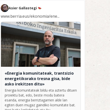
Asier Gallastegi
www.berria.eus/ekonomia/ene...
«Energia komunitateak, trantsizio
energetikorako tresna gisa, bide
asko irekitzen ditu»
Energia komunitateak bildu eta aztertu dituen
proiektu bat, edo, beste modu batera
esanda, energia berriztagarrien alde lan
egiten duen mugaz gaindiko komunitate bat.
Hori baita lankidetzak eta iku...