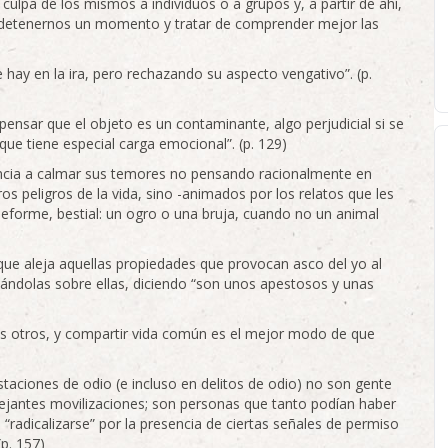
culpa de los mismos a individuos o a grupos y, a partir de ahí,
e detenernos un momento y tratar de comprender mejor las
 hay en la ira, pero rechazando su aspecto vengativo”. (p.
 pensar que el objeto es un contaminante, algo perjudicial si se
 que tiene especial carga emocional”. (p. 129)
cia a calmar sus temores no pensando racionalmente en
 peligros de la vida, sino -animados por los relatos que les
deforme, bestial: un ogro o una bruja, cuando no un animal
que aleja aquellas propiedades que provocan asco del yo al
tándolas sobre ellas, diciendo “son unos apestosos y unas
los otros, y compartir vida común es el mejor modo de que
staciones de odio (e incluso en delitos de odio) no son gente
jantes movilizaciones; son personas que tanto podían haber
radicalizarse” por la presencia de ciertas señales de permiso
p. 157)