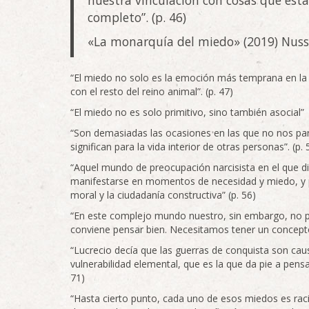
completo”. (p. 46)
«La monarquía del miedo» (2019) Nus
“El miedo no solo es la emoción más temprana en l
con el resto del reino animal”. (p. 47)
“El miedo no es solo primitivo, sino también asocial” 
“Son demasiadas las ocasiones en las que no nos pa
significan para la vida interior de otras personas”. (p. 
“Aquel mundo de preocupación narcisista en el que di
manifestarse en momentos de necesidad y miedo, y p
moral y la ciudadanía constructiva” (p. 56)
“En este complejo mundo nuestro, sin embargo, no p
conviene pensar bien. Necesitamos tener un concepto 
“Lucrecio decía que las guerras de conquista son c
vulnerabilidad elemental, que es la que da pie a pens
71)
“Hasta cierto punto, cada uno de esos miedos es raci