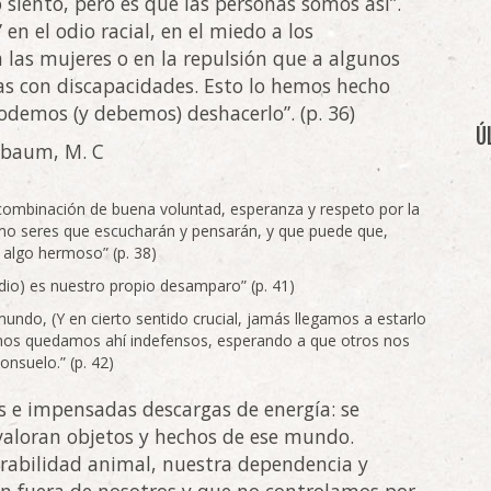
 siento, pero es que las personas somos así”.
en el odio racial, en el miedo a los
 las mujeres o en la repulsión que a algunos
nas con discapacidades. Esto lo hemos hecho
odemos (y debemos) deshacerlo”. (p. 36)
Ú
sbaum, M. C
a combinación de buena voluntad, esperanza y respeto por la
mo seres que escucharán y pensarán, y que puede que,
 algo hermoso” (p. 38)
dio) es nuestro propio desamparo” (p. 41)
ndo, (Y en cierto sentido crucial, jamás llegamos a estarlo
, nos quedamos ahí indefensos, esperando a que otros nos
nsuelo.” (p. 42)
s e impensadas descargas de energía: se
 valoran objetos y hechos de ese mundo.
abilidad animal, nuestra dependencia y
án fuera de nosotros y que no controlamos por