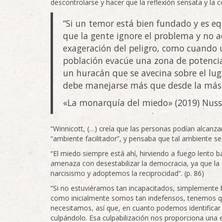
descontrolarse y hacer que la reflexión sensata y la c
“Si un temor está bien fundado y es equ
que la gente ignore el problema y no ac
exageración del peligro, como cuando u
población evacúe una zona de potenci
un huracán que se avecina sobre el lug
debe manejarse más que desde la más ex
«La monarquía del miedo» (2019) Nus
“Winnicott, (…) creía que las personas podían alcanz
“ambiente facilitador”, y pensaba que tal ambiente s
“El miedo siempre está ahí, hirviendo a fuego lento ba
amenaza con desestabilizar la democracia, ya que la
narcisismo y adoptemos la reciprocidad”. (p. 86)
“Si no estuviéramos tan incapacitados, simplemente
como inicialmente somos tan indefensos, tenemos q
necesitamos, así que, en cuanto podemos identificar 
culpándolo. Esa culpabilización nos proporciona una e