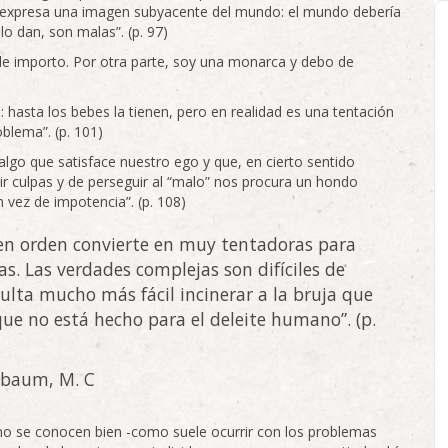
 expresa una imagen subyacente del mundo: el mundo debería
o dan, son malas”. (p. 97)
 le importo. Por otra parte, soy una monarca y debo de
l: hasta los bebes la tienen, pero en realidad es una tentación
oblema”. (p. 101)
lgo que satisface nuestro ego y que, en cierto sentido
uir culpas y de perseguir al “malo” nos procura un hondo
vez de impotencia”. (p. 108)
 en orden convierte en muy tentadoras para
as. Las verdades complejas son difíciles de
ulta mucho más fácil incinerar a la bruja que
e no está hecho para el deleite humano”. (p.
sbaum, M. C
o se conocen bien -como suele ocurrir con los problemas