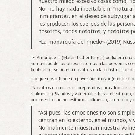
nuestro miedo excesivo cosas como, “lo
No, no hay nada inevitable ni “natural” 
inmigrantes, en el deseo de subyugar a
les producen los cuerpos de las perso
nosotros, todos nosotros, y nosotros p
«La monarquía del miedo» (2019) Nus
“El Amor que él (Martin Luther King Jr) pedía era un
humanidad de los otros: tratemos a las personas co
finalmente, se unan a nosotros en la construcción de
“Lo que nos infunde un pavor aún mayor (o incluso o
“Nosotros no nacemos preparados para afrontar el mu
realmente.) Blandos y vulnerables hasta el extremo
procuren lo que necesitamos: alimento, acomodo y co
“Así pues, las emociones no son simple
centran en lo externo, en el mundo, y
Normalmente muestran nuestra vulner
nuestra vinculación con cosas que est