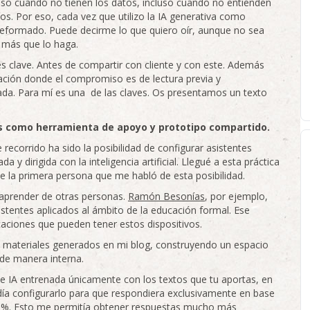
so cuando no tienen los datos, incluso cuando no entienden
íos. Por eso, cada vez que utilizo la IA generativa como
deformado. Puede decirme lo que quiero oír, aunque no sea
e más que lo haga.
es clave. Antes de compartir con cliente y con este. Además
ción donde el compromiso es de lectura previa y
ada. Para mí es una de las claves. Os presentamos un texto
es como herramienta de apoyo y prototipo compartido.
ecorrido ha sido la posibilidad de configurar asistentes
y dirigida con la inteligencia artificial. Llegué a esta práctica
ue la primera persona que me habló de esta posibilidad.
 aprender de otras personas.
Ramón Besonías
, por ejemplo,
stentes aplicados al ámbito de la educación formal. Ese
caciones que pueden tener estos dispositivos.
on materiales generados en mi blog, construyendo un espacio
 de manera interna.
e IA entrenada únicamente con los textos que tu aportas, en
odía configurarlo para que respondiera exclusivamente en base
 100%. Esto me permitía obtener respuestas mucho más