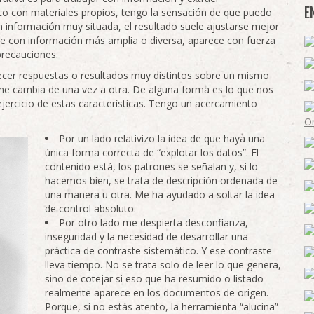
E
co con materiales propios, tengo la sensación de que puedo
n información muy situada, el resultado suele ajustarse mejor
aje con información más amplia o diversa, aparece con fuerza
precauciones.
ecer respuestas o resultados muy distintos sobre un mismo
ume cambia de una vez a otra. De alguna forma es lo que nos
rcicio de estas características. Tengo un acercamiento
Por un lado relativizo la idea de que haya una
única forma correcta de “explotar los datos”. El
contenido está, los patrones se señalan y, si lo
hacemos bien, se trata de descripción ordenada de
una manera u otra. Me ha ayudado a soltar la idea
de control absoluto.
Por otro lado me despierta desconfianza,
inseguridad y la necesidad de desarrollar una
práctica de contraste sistemático. Y ese contraste
lleva tiempo. No se trata solo de leer lo que genera,
sino de cotejar si eso que ha resumido o listado
realmente aparece en los documentos de origen.
Porque, si no estás atento, la herramienta “alucina”