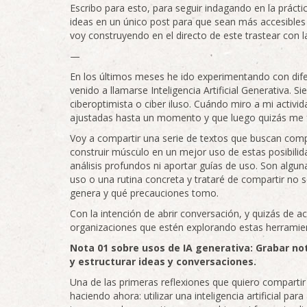
Escribo para esto, para seguir indagando en la práct
ideas en un único post para que sean más accesibles y 
voy construyendo en el directo de este trastear con la 
—
En los últimos meses he ido experimentando con dife
venido a llamarse Inteligencia Artificial Generativa. S
ciberoptimista o ciber iluso. Cuándo miro a mi activ
ajustadas hasta un momento y que luego quizás me fa
Voy a compartir una serie de textos que buscan compar
construir músculo en un mejor uso de estas posibili
análisis profundos ni aportar guías de uso. Son algu
uso o una rutina concreta y trataré de compartir no
genera y qué precauciones tomo.
Con la intención de abrir conversación, y quizás de 
organizaciones que estén explorando estas herramie
Nota 01 sobre usos de IA generativa: Grabar not
y estructurar ideas y conversaciones.
Una de las primeras reflexiones que quiero comparti
haciendo ahora: utilizar una inteligencia artificial pa