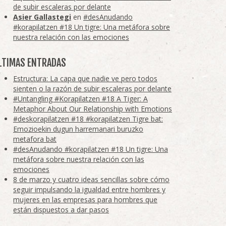
de subir escaleras por delante
Asier Gallastegi
en
#desAnudando
#korapilatzen #18 Un tigre: Una metáfora sobre
nuestra relación con las emociones
LTIMAS ENTRADAS
Estructura: La capa que nadie ve pero todos
sienten o la razón de subir escaleras por delante
#Untangling #Korapilatzen #18 A Tiger: A
Metaphor About Our Relationship with Emotions
#deskorapilatzen #18 #korapilatzen Tigre bat:
Emozioekin dugun harremanari buruzko
metafora bat
#desAnudando #korapilatzen #18 Un tigre: Una
metáfora sobre nuestra relación con las
emociones
8 de marzo y cuatro ideas sencillas sobre cómo
seguir impulsando la igualdad entre hombres y
mujeres en las empresas para hombres que
están dispuestos a dar pasos