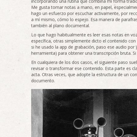
incorporando una rutina que combina mi forma tradic
Me gusta tomar notas a mano, en papel, especialmen
hago un esfuerzo por escuchar activamente, por rec
a mí mismo, cómo lo espejo. Esa manera de parafrasea
también al plano documental.
Lo que hago habitualmente es leer esas notas en voz a
específica, otras simplemente dicto el contenido con 
si he usado la app de grabación, paso ese audio por
herramienta) para obtener una transcripción bruta. Si
En cualquiera de los dos casos, el siguiente paso su
revisar o transformar ese contenido. Esta parte es cl
acta. Otras veces, que adopte la estructura de un cor
documento.