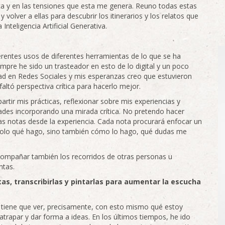
ica y en las tensiones que esta me genera. Reuno todas estas
volver a ellas para descubrir los itinerarios y los relatos que
Inteligencia Artificial Generativa.
rentes usos de diferentes herramientas de lo que se ha
iempre he sido un trasteador en esto de lo digital y un poco
idad en Redes Sociales y mis esperanzas creo que estuvieron
ltó perspectiva crítica para hacerlo mejor.
tir mis prácticas, reflexionar sobre mis experiencias y
dades incorporando una mirada crítica. No pretendo hacer
nas notas desde la experiencia. Cada nota procurará enfocar un
 solo qué hago, sino también cómo lo hago, qué dudas me
acompañar también los recorridos de otras personas u
ntas.
as, transcribirlas y pintarlas para aumentar la escucha
r tiene que ver, precisamente, con esto mismo qué estoy
ra atrapar y dar forma a ideas. En los últimos tiempos, he ido