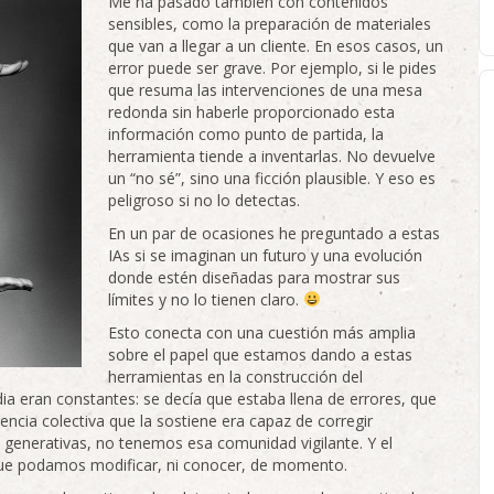
Me ha pasado también con contenidos
sensibles, como la preparación de materiales
que van a llegar a un cliente. En esos casos, un
error puede ser grave. Por ejemplo, si le pides
que resuma las intervenciones de una mesa
redonda sin haberle proporcionado esta
información como punto de partida, la
herramienta tiende a inventarlas. No devuelve
un “no sé”, sino una ficción plausible. Y eso es
peligroso si no lo detectas.
En un par de ocasiones he preguntado a estas
IAs si se imaginan un futuro y una evolución
donde estén diseñadas para mostrar sus
límites y no lo tienen claro.
Esto conecta con una cuestión más amplia
sobre el papel que estamos dando a estas
herramientas en la construcción del
ia eran constantes: se decía que estaba llena de errores, que
encia colectiva que la sostiene era capaz de corregir
s generativas, no tenemos esa comunidad vigilante. Y el
que podamos modificar, ni conocer, de momento.