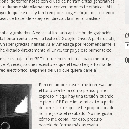
ional de tomar notas con el uso de herramientas generativas.
te durante videollamadas o conversaciones telefónicas. Ahí
oger lo que se dice y también por recoger cómo me lo cuento
r, de hacer de espejo en directo, la intento trasladar
lta y grabarlas. A veces utilizo una aplicación de grabación
C
la herramienta de voz a texto de Google Drive. A partir de ahí,
Whisper
(gracias infinitas
Asier Amezaga
por recomendarme la
Ca
 he dictado directamente al Drive, tengo ya ese primer texto.
ele ser trabajar con GPT u otras herramientas para mejorar,
Ú
ave. A veces, lo que necesito es que el texto tenga forma de
reo electrónico. Depende del uso que quiera darle al
Pero en ambos casos, me interesa que
el tono sea fiel a cómo pienso y me
expreso. Y aquí hay una tensión: cuando
le pido a GPT que imite mi estilo a partir
de otros textos que le he proporcionado,
no me gusta el resultado. No me gusta
cómo me copia. Por eso, procuro
hacerlo de forma más artesanal,