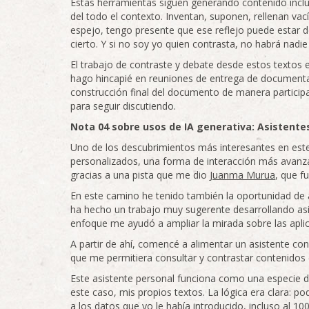
Estas herramientas siguen generando contenido inclu
del todo el contexto. Inventan, suponen, rellenan vac
espejo, tengo presente que ese reflejo puede estar 
cierto. Y si no soy yo quien contrasta, no habrá nadi
El trabajo de contraste y debate desde estos textos 
hago hincapié en reuniones de entrega de documenta
construcción final del documento de manera particip
para seguir discutiendo.
Nota 04 sobre usos de IA generativa: Asistent
Uno de los descubrimientos más interesantes en este r
personalizados, una forma de interacción más avanzada 
gracias a una pista que me dio
Juanma Murua
, que f
En este camino he tenido también la oportunidad de
ha hecho un trabajo muy sugerente desarrollando asi
enfoque me ayudó a ampliar la mirada sobre las apli
A partir de ahí, comencé a alimentar un asistente c
que me permitiera consultar y contrastar contenidos
Este asistente personal funciona como una especie d
este caso, mis propios textos. La lógica era clara: p
a los datos que yo le había introducido, incluso al