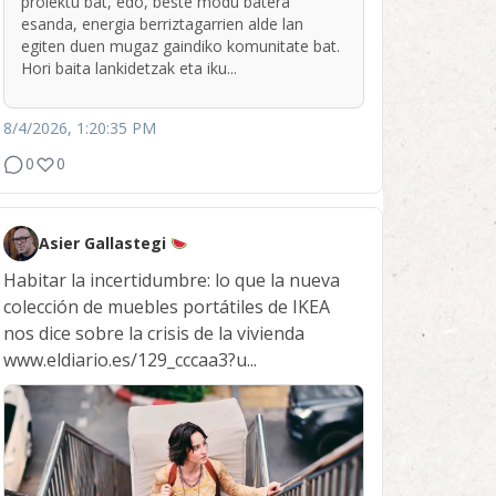
proiektu bat, edo, beste modu batera
esanda, energia berriztagarrien alde lan
egiten duen mugaz gaindiko komunitate bat.
Hori baita lankidetzak eta iku...
8/4/2026, 1:20:35 PM
0
0
Asier Gallastegi
Habitar la incertidumbre: lo que la nueva
colección de muebles portátiles de IKEA
nos dice sobre la crisis de la vivienda
www.eldiario.es/129_cccaa3?u...