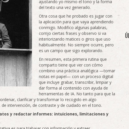
ajustando yo mismo el tono y la forma
del texto una vez generado.
Otra cosa que he probado es jugar con
la aplicación para que vaya aprendiendo
conmigo. Modifico algunas palabras,
corrijo ciertas frases y observo si va
Ú
interiorizando matices o giros que uso
habitualmente. No siempre ocurre, pero
es un campo que sigo explorando.
En resumen, esta primera rutina que
comparto tiene que ver con cómo
combino una práctica analógica —tomar
notas en papel— con un proceso digital
que incluye grabar, transcribir, limpiar y
dar forma al contenido con ayuda de
herramientas de IA. No tanto para que la
rdenar, clarificar y transformar lo recogido en algo
 de intervención, de contraste y de cuidado en el tono.
atos y redactar informes: intuiciones, limitaciones y
rativa es para trabajar con información y extraer