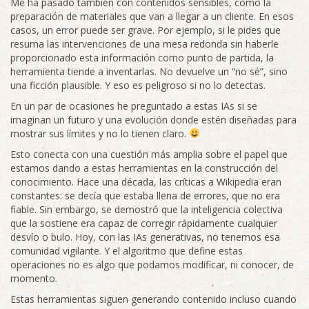
Me ha pasado también con contenidos sensibles, como la
preparación de materiales que van a llegar a un cliente. En esos
casos, un error puede ser grave. Por ejemplo, si le pides que
resuma las intervenciones de una mesa redonda sin haberle
proporcionado esta información como punto de partida, la
herramienta tiende a inventarlas. No devuelve un “no sé”, sino
una ficción plausible. Y eso es peligroso si no lo detectas.
En un par de ocasiones he preguntado a estas IAs si se
imaginan un futuro y una evolución donde estén diseñadas para
mostrar sus límites y no lo tienen claro.
Esto conecta con una cuestión más amplia sobre el papel que
estamos dando a estas herramientas en la construcción del
conocimiento. Hace una década, las críticas a Wikipedia eran
constantes: se decía que estaba llena de errores, que no era
fiable. Sin embargo, se demostró que la inteligencia colectiva
que la sostiene era capaz de corregir rápidamente cualquier
desvío o bulo. Hoy, con las IAs generativas, no tenemos esa
comunidad vigilante. Y el algoritmo que define estas
operaciones no es algo que podamos modificar, ni conocer, de
momento.
Estas herramientas siguen generando contenido incluso cuando