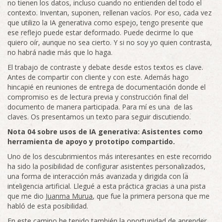
no tienen los datos, incluso cuando no entienden del todo el
contexto. Inventan, suponen, rellenan vacíos. Por eso, cada vez
que utilizo la IA generativa como espejo, tengo presente que
ese reflejo puede estar deformado. Puede decirme lo que
quiero oír, aunque no sea cierto. Y si no soy yo quien contrasta,
no habrá nadie más que lo haga.
El trabajo de contraste y debate desde estos textos es clave.
Antes de compartir con cliente y con este. Además hago
hincapié en reuniones de entrega de documentación donde el
compromiso es de lectura previa y construcción final del
documento de manera participada. Para mí es una de las
claves. Os presentamos un texto para seguir discutiendo.
Nota 04 sobre usos de IA generativa: Asistentes como
herramienta de apoyo y prototipo compartido.
Uno de los descubrimientos más interesantes en este recorrido
ha sido la posibilidad de configurar asistentes personalizados,
una forma de interacción más avanzada y dirigida con la
inteligencia artificial. Llegué a esta práctica gracias a una pista
que me dio
Juanma Murua
, que fue la primera persona que me
habló de esta posibilidad.
En este camino he tenido también la oportunidad de aprender