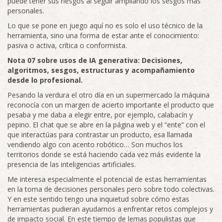
puede tener sus riesgos al seguir ampliando los sesgos más
personales.
Lo que se pone en juego aquí no es solo el uso técnico de la
herramienta, sino una forma de estar ante el conocimiento:
pasiva o activa, crítica o conformista.
Nota 07 sobre usos de IA generativa: Decisiones,
algoritmos, sesgos, estructuras y acompañamiento
desde lo profesional.
Pesando la verdura el otro día en un supermercado la máquina
reconocía con un margen de acierto importante el producto que
pesaba y me daba a elegir entre, por ejemplo, calabacín y
pepino. El chat que se abre en la página web y el “ente” con el
que interactúas para contrastar un producto, esa llamada
vendiendo algo con acento robótico… Son muchos los
territorios donde se está haciendo cada vez más evidente la
presencia de las inteligencias artificiales.
Me interesa especialmente el potencial de estas herramientas
en la toma de decisiones personales pero sobre todo colectivas.
Y en este sentido tengo una inquietud sobre cómo estas
herramientas pudieran ayudarnos a enfrentar retos complejos y
de impacto social. En este tiempo de lemas populistas que