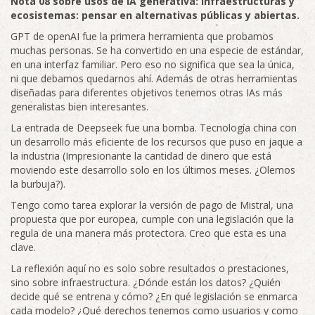
Nota 08 sobre usos de IA generativa: Infraestructuras y
ecosistemas: pensar en alternativas públicas y abiertas.
GPT de openAI fue la primera herramienta que probamos
muchas personas. Se ha convertido en una especie de estándar,
en una interfaz familiar. Pero eso no significa que sea la única,
ni que debamos quedarnos ahí. Además de otras herramientas
diseñadas para diferentes objetivos tenemos otras IAs más
generalistas bien interesantes.
La entrada de Deepseek fue una bomba. Tecnología china con
un desarrollo más eficiente de los recursos que puso en jaque a
la industria (Impresionante la cantidad de dinero que está
moviendo este desarrollo solo en los últimos meses. ¿Olemos
la burbuja?).
Tengo como tarea explorar la versión de pago de Mistral, una
propuesta que por europea, cumple con una legislación que la
regula de una manera más protectora. Creo que esta es una
clave.
La reflexión aquí no es solo sobre resultados o prestaciones,
sino sobre infraestructura. ¿Dónde están los datos? ¿Quién
decide qué se entrena y cómo? ¿En qué legislación se enmarca
cada modelo? ¿Qué derechos tenemos como usuarios y como