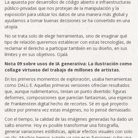
La apuesta por desarrollos de código abierto e infraestructuras
público-privadas que nos protejan de la manipulación y la
exposición para utilizar los datos de una manera más global y
ayudarnos a tomar buenas decisiones se ha convertido en una
utopía.
No se trata solo de elegir herramientas, sino de imaginar qué
tipo de relación queremos establecer con estas tecnologías, de
reclamar el derecho a participar también en su diseño, en sus
límites y en sus objetivos. Ojalá.
Nota 09 sobre usos de IA generativa: La ilustración como
collage virtuoso del trabajo de millones de artistas.
En los primeros momentos de exploración, usaba herramientas
como DALL·E. Aquellas primeras versiones ofrecían resultados
que, aunque rudimentarios, tenían un punto divertido: figuras
deformes, composiciones que parecían fantasmas, una especie
de Frankenstein digital hecho de recortes. Sé en qué proyecto
utilice por primera vez estas imágenes, no lo pensé demasiado.
Con el tiempo, la calidad de las imágenes generadas ha dado un
salto enorme. Hoy es posible transformar una fotografía,
generar variaciones estilísticas, aplicar efectos visuales con solo
un clic. Muchos hemos jugado ya con esas funciones: subir una