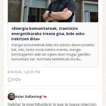
«Energia komunitateak, trantsizio
energetikorako tresna gisa, bide asko
irekitzen ditu»
Energia komunitateak bildu eta aztertu dituen proiektu
bat, edo, beste modu batera esanda, energia
berriztagarrien alde lan egiten duen mugaz gaindiko
komunitate bat. Hori baita lankidetzak eta iku...
8/4/2026, 1:20:35 PM
0
0
Asier Gallastegi
Habitar la incertidumbre: lo que la nueva colección