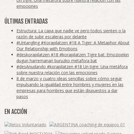
Un tigre: Una metáfora sobre nuestra relación con las
emociones
ÚLTIMAS ENTRADAS
Estructura: La capa que nadie ve pero todos sienten o la
razón de subir escaleras por delante
#Untangling #Korapilatzen #18 A Tiger: A Metaphor About
Our Relationship with Emotions
#deskorapilatzen #18 #korapilatzen Tigre bat: Emozioekin
dugun harremanari buruzko metafora bat
#desAnudando #korapilatzen #18 Un tigre: Una metáfora
sobre nuestra relación con las emociones
8 de marzo y cuatro ideas sencillas sobre cómo seguir
impulsando la igualdad entre hombres y mujeres en las
empresas para hombres que están dispuestos a dar
pasos
EN ACCIÓN