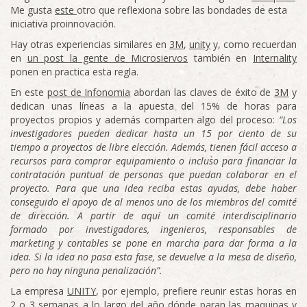
Me gusta
este
otro que reflexiona sobre las bondades de esta
iniciativa proinnovación.
Hay otras experiencias similares en
3M
,
unity
y, como recuerdan
en
un post la gente de Microsiervos
también en
Internality
ponen en practica esta regla.
En este
post de Infonomia
abordan las claves de éxito de
3M
y
dedican unas líneas a la apuesta del 15% de horas para
proyectos propios y además comparten algo del proceso:
“Los
investigadores pueden dedicar hasta un 15 por ciento de su
tiempo a proyectos de libre elección. Además, tienen fácil acceso a
recursos para comprar equipamiento o incluso para financiar la
contratación puntual de personas que puedan colaborar en el
proyecto. Para que una idea reciba estas ayudas, debe haber
conseguido el apoyo de al menos uno de los miembros del comité
de dirección. A partir de aquí un comité interdisciplinario
formado por investigadores, ingenieros, responsables de
marketing y contables se pone en marcha para dar forma a la
idea. Si la idea no pasa esta fase, se devuelve a la mesa de diseño,
pero no hay ninguna penalización”.
La empresa
UNITY
, por ejemplo, prefiere reunir estas horas en
2 o 3 semanas a lo largo del año dónde paran las maquinas y