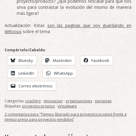
proyecto/producto? ¿qué podemos rescatar para que nos
sirva para contrastar la evolución del mismo de manera
más ligera?
Actualización: Estas
son las paginas que voy guardando en
delicious
sobre el tema
Compártelo/Zabaldu:
Bluesky
Mastodon
Facebook
LinkedIn
WhatsApp
Correo electrónico
Categorías:
coaching
-
innovacion
-
organizaciones
-
personas
Etiquetas:
proyectos propios
-
virtualware
2 comentarios para “Tiempo liberado para proyectos propios frente a
tiempo preso para proyectos vendidos”