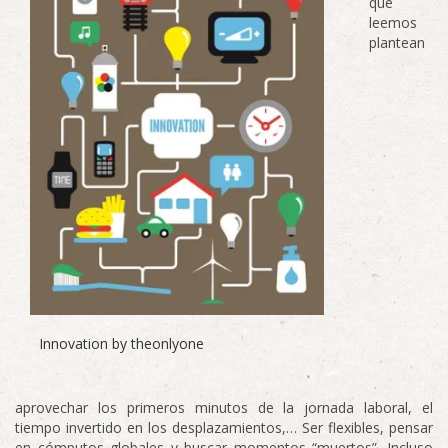
que
leemos
plantean
Innovation by theonlyone
aprovechar los primeros minutos de la jornada laboral, el
tiempo invertido en los desplazamientos,… Ser flexibles, pensar
en cómputos globales y buscar momentos “muertos”. Incluso