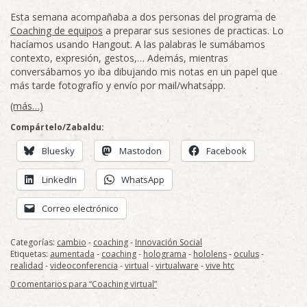
Esta semana acompañaba a dos personas del programa de
Coaching de equipos
a preparar sus sesiones de practicas. Lo
hacíamos usando Hangout. A las palabras le sumábamos
contexto, expresión, gestos,… Además, mientras
conversábamos yo iba dibujando mis notas en un papel que
más tarde fotografío y envío por mail/whatsapp.
(más…)
Compártelo/Zabaldu:
Bluesky
Mastodon
Facebook
LinkedIn
WhatsApp
Correo electrónico
Categorías:
cambio
-
coaching
-
Innovación Social
Etiquetas:
aumentada
-
coaching
-
holograma
-
hololens
-
oculus
-
realidad
-
videoconferencia
-
virtual
-
virtualware
-
vive htc
0 comentarios para “Coaching virtual”