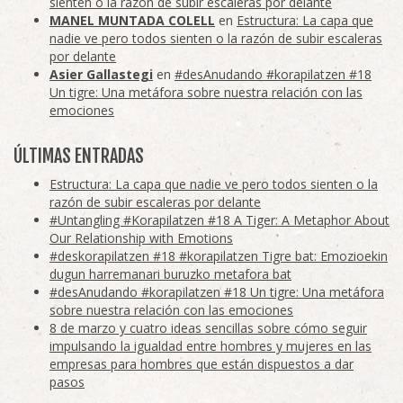
sienten o la razón de subir escaleras por delante
MANEL MUNTADA COLELL
en
Estructura: La capa que
nadie ve pero todos sienten o la razón de subir escaleras
por delante
Asier Gallastegi
en
#desAnudando #korapilatzen #18
Un tigre: Una metáfora sobre nuestra relación con las
emociones
ÚLTIMAS ENTRADAS
Estructura: La capa que nadie ve pero todos sienten o la
razón de subir escaleras por delante
#Untangling #Korapilatzen #18 A Tiger: A Metaphor About
Our Relationship with Emotions
#deskorapilatzen #18 #korapilatzen Tigre bat: Emozioekin
dugun harremanari buruzko metafora bat
#desAnudando #korapilatzen #18 Un tigre: Una metáfora
sobre nuestra relación con las emociones
8 de marzo y cuatro ideas sencillas sobre cómo seguir
impulsando la igualdad entre hombres y mujeres en las
empresas para hombres que están dispuestos a dar
pasos