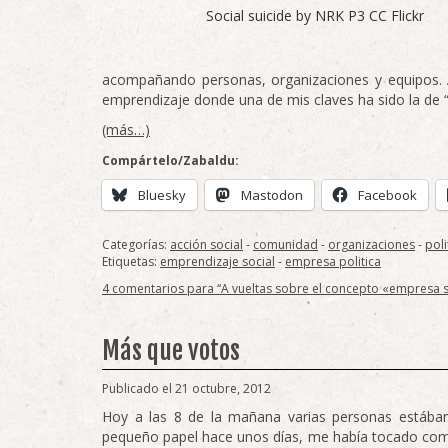
Social suicide by NRK P3 CC Flickr
acompañando personas, organizaciones y equipos. 
emprendizaje donde una de mis claves ha sido la de “r
(más…)
Compártelo/Zabaldu:
Bluesky
Mastodon
Facebook
Categorías:
acción social
-
comunidad
-
organizaciones
-
poli
Etiquetas:
emprendizaje social
-
empresa politica
4 comentarios para “A vueltas sobre el concepto «empresa soc
Más que votos
Publicado el 21 octubre, 2012
Hoy a las 8 de la mañana varias personas estába
pequeño papel hace unos días, me había tocado como