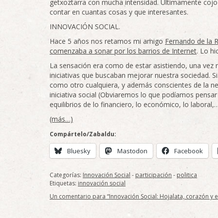
getxoztarra con mucha intensidad. Ultimamente cojo 
contar en cuantas cosas y que interesantes.
INNOVACIÓN SOCIAL.
Hace 5 años nos retamos mi amigo
Fernando de la R
comenzaba a sonar por los barrios de Internet
. Lo h
La sensación era como de estar asistiendo, una vez m
iniciativas que buscaban mejorar nuestra sociedad. 
como otro cualquiera, y además conscientes de la ne
iniciativa social (Obviaremos lo que podíamos pensar
equilibrios de lo financiero, lo económico, lo labor
(más…)
Compártelo/Zabaldu:
Bluesky
Mastodon
Facebook
Categorías:
Innovación Social
-
participación
-
politica
Etiquetas:
innovación social
Un comentario para “Innovación Social: Hojalata, corazón y el