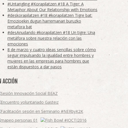
#Untangling #Korapilatzen #18 A Tiger: A
Metaphor About Our Relationship with Emotions
#deskorapilatzen #18 #korapilatzen Tigre bat:
Emozioekin dugun harremanari buruzko
metafora bat
#desAnudando #korapilatzen #18 Un tigre: Una
metáfora sobre nuestra relación con las
emociones
8 de marzo y cuatro ideas sencillas sobre cómo
seguir impulsando la igualdad entre hombres y
mujeres en las empresas para hombres que
están dispuestos a dar pasos
N ACCIÓN