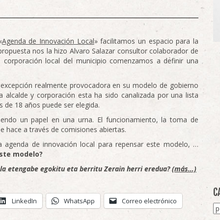
«
Agenda de Innovación Local
» facilitamos un espacio para la
 propuesta nos la hizo Alvaro Salazar consultor colaborador de
 corporación local del municipio comenzamos a definir una
a excepción realmente provocadora en su modelo de gobierno
 alcalde y corporación esta ha sido canalizada por una lista
s de 18 años puede ser elegida.
iendo un papel en una urna. El funcionamiento, la toma de
e hace a través de comisiones abiertas.
 agenda de innovación local para repensar este modelo, …
este modelo?
la etengabe egokitu eta berritu Zerain herri eredua?
(más…)
C
LinkedIn
WhatsApp
Correo electrónico
Ca