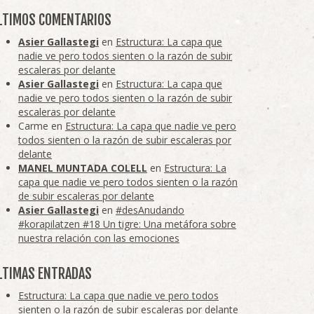
LTIMOS COMENTARIOS
Asier Gallastegi
en
Estructura: La capa que
nadie ve pero todos sienten o la razón de subir
escaleras por delante
Asier Gallastegi
en
Estructura: La capa que
nadie ve pero todos sienten o la razón de subir
escaleras por delante
Carme
en
Estructura: La capa que nadie ve pero
todos sienten o la razón de subir escaleras por
delante
MANEL MUNTADA COLELL
en
Estructura: La
capa que nadie ve pero todos sienten o la razón
de subir escaleras por delante
Asier Gallastegi
en
#desAnudando
#korapilatzen #18 Un tigre: Una metáfora sobre
nuestra relación con las emociones
LTIMAS ENTRADAS
Estructura: La capa que nadie ve pero todos
sienten o la razón de subir escaleras por delante