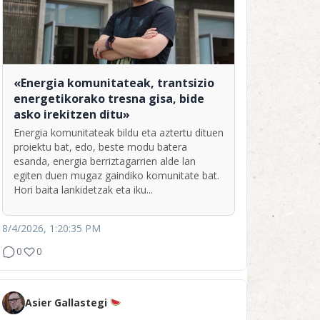
«Energia komunitateak, trantsizio
energetikorako tresna gisa, bide
asko irekitzen ditu»
Energia komunitateak bildu eta aztertu dituen
proiektu bat, edo, beste modu batera
esanda, energia berriztagarrien alde lan
egiten duen mugaz gaindiko komunitate bat.
Hori baita lankidetzak eta iku...
8/4/2026, 1:20:35 PM
0
0
Asier Gallastegi