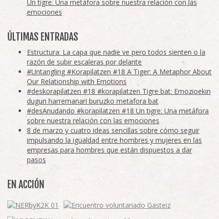
Un tigre: Una metáfora sobre nuestra relación con las
emociones
ÚLTIMAS ENTRADAS
Estructura: La capa que nadie ve pero todos sienten o la
razón de subir escaleras por delante
#Untangling #Korapilatzen #18 A Tiger: A Metaphor About
Our Relationship with Emotions
#deskorapilatzen #18 #korapilatzen Tigre bat: Emozioekin
dugun harremanari buruzko metafora bat
#desAnudando #korapilatzen #18 Un tigre: Una metáfora
sobre nuestra relación con las emociones
8 de marzo y cuatro ideas sencillas sobre cómo seguir
impulsando la igualdad entre hombres y mujeres en las
empresas para hombres que están dispuestos a dar
pasos
EN ACCIÓN