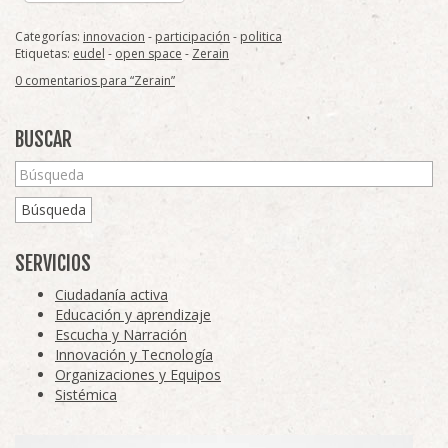
Categorías:
innovacion
-
participación
-
politica
Etiquetas:
eudel
-
open space
-
Zerain
0 comentarios para “Zerain”
BUSCAR
Búsqueda
SERVICIOS
Ciudadanía activa
Educación y aprendizaje
Escucha y Narración
Innovación y Tecnología
Organizaciones y Equipos
Sistémica