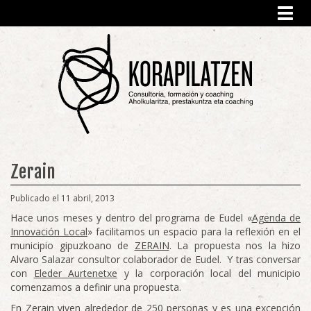
Toggl
navig
Zerain
Publicado el 11 abril, 2013
Hace unos meses y dentro del programa de Eudel «
Agenda de
Innovación Local
» facilitamos un espacio para la reflexión en el
municipio gipuzkoano de
ZERAIN
. La propuesta nos la hizo
Alvaro Salazar consultor colaborador de Eudel. Y tras conversar
con
Eleder Aurtenetxe
y la corporación local del municipio
comenzamos a definir una propuesta.
En Zerain viven alrededor de 250 personas y es una excepción