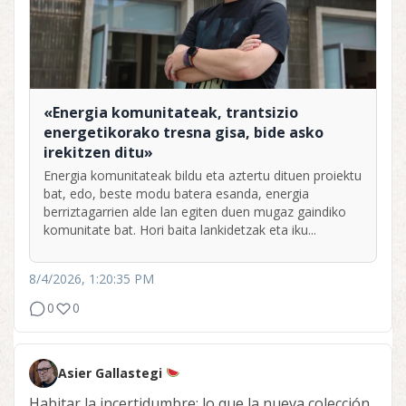
«Energia komunitateak, trantsizio
energetikorako tresna gisa, bide asko
irekitzen ditu»
Energia komunitateak bildu eta aztertu dituen proiektu
bat, edo, beste modu batera esanda, energia
berriztagarrien alde lan egiten duen mugaz gaindiko
komunitate bat. Hori baita lankidetzak eta iku...
8/4/2026, 1:20:35 PM
0
0
Asier Gallastegi
Habitar la incertidumbre: lo que la nueva colección