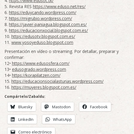
4.
https://www.edusoc.tk/
5. Revista RES
https://www.eduso.net/res/
6.
https://eduycando.wordpress.com/
7.
https://migrubio.wordpress.com/
8.
https://javier-paniagua.blogspot.com.es/
9.
https://educacionxocial.blogspot.com.es/
10.
https://edusotv.blogspot.com.es/
11.
www.yosoyeduso.blogspot.com
Presentación en vídeo o streaming. Por detallar, preparar y
confirmar:
12•
https://www.edusosfera.com/
13•
edusogrado.wordpress.com
14•
https://korapilatzen.com/
15.
https://educacionsocialasturias.wordpress.com/
16.
https://muyeres.blogspot.com.es/
Compártelo/Zabaldu:
Bluesky
Mastodon
Facebook
LinkedIn
WhatsApp
Correo electrónico