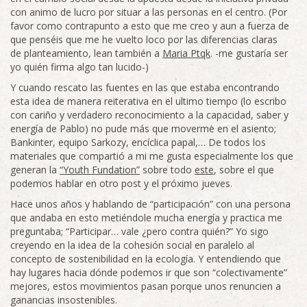
con animo de lucro por situar a las personas en el centro. (Por
favor como contrapunto a esto que me creo y aun a fuerza de
que penséis que me he vuelto loco por las diferencias claras
de planteamiento, lean también a
Maria Ptqk
. -me gustaría ser
yo quién firma algo tan lucido-)
Y cuando rescato las fuentes en las que estaba encontrando
esta idea de manera reiterativa en el ultimo tiempo (lo escribo
con cariño y verdadero reconocimiento a la capacidad, saber y
energía de Pablo) no pude más que moverme en el asiento;
Bankinter, equipo Sarkozy, encíclica papal,… De todos los
materiales que compartió a mi me gusta especialmente los que
generan la
“Youth Fundation”
sobre todo
este
, sobre el que
podemos hablar en otro post y el próximo jueves.
Hace unos años y hablando de “participación” con una persona
que andaba en esto metiéndole mucha energía y practica me
preguntaba; “Participar… vale ¿pero contra quién?” Yo sigo
creyendo en la idea de la cohesión social en paralelo al
concepto de sostenibilidad en la ecología. Y entendiendo que
hay lugares hacia dónde podemos ir que son “colectivamente”
mejores, estos movimientos pasan porque unos renuncien a
ganancias insostenibles.