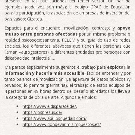
presente en las publicaciones del tercer sector. Un par de
ejemplos (cada vez son más); el
equipo CRAC
de Educación
para la participación, la asociación de empresas de inserción del
pais vasco;
Gizatea
.
Espacios para el encuentro, movilización, contraste y
apoyo
mutuo entre personas afectadas
por un mismo problema o
realidad psicosociosanitaria.
FELEM y su guía de uso de redes
sociales
, los
diferentes altavoces
que tienen las personas que
llaman «autogestores» e diferentes entidades pro personas con
discapacidad intelectual,…
Me parece especialmente sugerente el trabajo para
explotar la
información y hacerla más accesible
, facil de entender y por
tanto palanca de movilización. La apertura de datos públicos (y
privados) lo permite (permitiría), el trabajo de estos equipos de
4 personas en 48 horas dentro del desafio abredatos los lleva a
la categoria de obra de arte. Algunos ejemplos:
https://www.eldisparate.de/
,
https://lospresus.de/
https://www.aquiosquedais.com/
https://www.dondevanmisimpuestos.es/