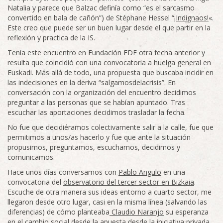
Natalia y parece que Balzac definía como “es el sarcasmo
convertido en bala de cañón”) de Stéphane Hessel “
¡Indignaos!
«.
Este creo que puede ser un buen lugar desde el que partir en la
reflexión y practica de la IS.
Tenía este encuentro en Fundación EDE otra fecha anterior y
resulta que coincidió con una convocatoria a huelga general en
Euskadi. Más allá de todo, una propuesta que buscaba incidir en
las indecisiones en la deriva “salgamosdelacrisis”. En
conversación con la organización del encuentro decidimos
preguntar a las personas que se habían apuntado. Tras
escuchar las aportaciones decidimos trasladar la fecha.
No fue que decidiéramos colectivamente salir a la calle, fue que
permitimos a unos/as hacerlo y fue que ante la situación
propusimos, preguntamos, escuchamos, decidimos y
comunicamos.
Hace unos días conversamos con
Pablo Angulo
en una
convocatoria del
observatorio del tercer sector en Bizkaia
.
Escuche de otra manera sus ideas entorno a cuarto sector, me
llegaron desde otro lugar, casi en la misma línea (salvando las
diferencias) de cómo planteaba
Claudio Naranjo
su esperanza
en el cambio social desde la apuesta desde la iniciativa privada