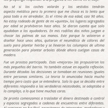
No sé si los coches volarán y los vestidos tendrán
aspecto metálico pero lo primero que me choca es lo lento que
pasa todo a mi alrededor. Es el ritmo de esa edad, casi 90 años.
No estoy rodeado de gente de mi «quinta», los lugares segregados
por edad se prohibieron hace años. Se dieron cuenta que solo
ayudaban a los ayudadores. En mis rodillas dos niños juegan a
chocar las palmas de sus manos. Este parque lo volvieron a
diseñar hace unos años, quitaron el neumático de colores del
suelo para plantar hierba y se llevaron los columpios de ultima
generación para plantar arboles dónde ahora cuelgan casas de
madera.
Fue un proceso participado. Esas «mejoras» las propusieron los
más pequeños del barrio. Yo también estuve en aquella reflexión.
Durante décadas las decisiones se tomaban en reuniones iguales
entre personas similares. La teoria lo anunciaba hacía mucho
tiempo pero costo que se entendiera. Solo lo que se decidía entre
diferentes respondía a las verdaderas necesidades, se adaptaba a
lo complejo, a lo que tiene muchas caras.
De pronto comenzamos a trasladar el dinero destinado a control
y espacios segregados a cadenas de encuentros entre diferentes.
Al comienzo no fue fácil, necesitamos de interpretes, mediadores y