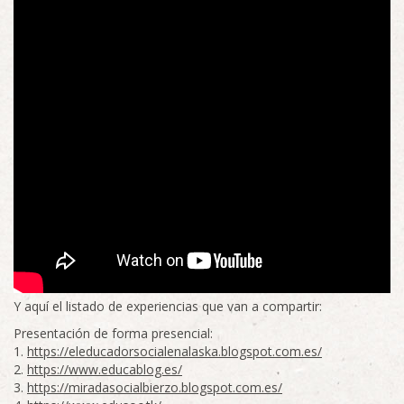
Y aquí el listado de experiencias que van a compartir:
Presentación de forma presencial:
1.
https://eleducadorsocialenalaska.blogspot.com.es/
2.
https://www.educablog.es/
3.
https://miradasocialbierzo.blogspot.com.es/