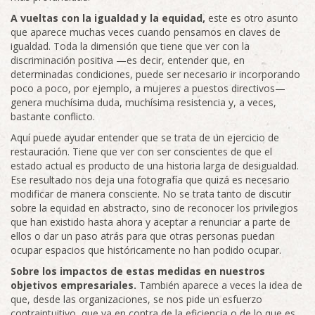
A vueltas con la igualdad y la equidad,
este es otro asunto
que aparece muchas veces cuando pensamos en claves de
igualdad. Toda la dimensión que tiene que ver con la
discriminación positiva —es decir, entender que, en
determinadas condiciones, puede ser necesario ir incorporando
poco a poco, por ejemplo, a mujeres a puestos directivos—
genera muchísima duda, muchísima resistencia y, a veces,
bastante conflicto.
Aquí puede ayudar entender que se trata de un ejercicio de
restauración. Tiene que ver con ser conscientes de que el
estado actual es producto de una historia larga de desigualdad.
Ese resultado nos deja una fotografía que quizá es necesario
modificar de manera consciente. No se trata tanto de discutir
sobre la equidad en abstracto, sino de reconocer los privilegios
que han existido hasta ahora y aceptar a renunciar a parte de
ellos o dar un paso atrás para que otras personas puedan
ocupar espacios que históricamente no han podido ocupar.
Sobre los impactos de estas medidas en nuestros
objetivos empresariales.
También aparece a veces la idea de
que, desde las organizaciones, se nos pide un esfuerzo
contraintuitivo, que va en contra de la eficiencia o de lo que es