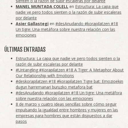
sienten o la razón de subir escaleras por delante
MANEL MUNTADA COLELL
en
Estructura: La capa que
nadie ve pero todos sienten o la razón de subir escaleras
por delante
Asier Gallastegi
en
#desAnudando #korapilatzen #18
Un tigre: Una metáfora sobre nuestra relación con las
emociones
ÚLTIMAS ENTRADAS
Estructura: La capa que nadie ve pero todos sienten o la
razón de subir escaleras por delante
#Untangling #Korapilatzen #18 A Tiger: A Metaphor About
Our Relationship with Emotions
#deskorapilatzen #18 #korapilatzen Tigre bat: Emozioekin
dugun harremanari buruzko metafora bat
#desAnudando #korapilatzen #18 Un tigre: Una metáfora
sobre nuestra relación con las emociones
8 de marzo y cuatro ideas sencillas sobre cómo seguir
impulsando la igualdad entre hombres y mujeres en las
empresas para hombres que están dispuestos a dar
pasos