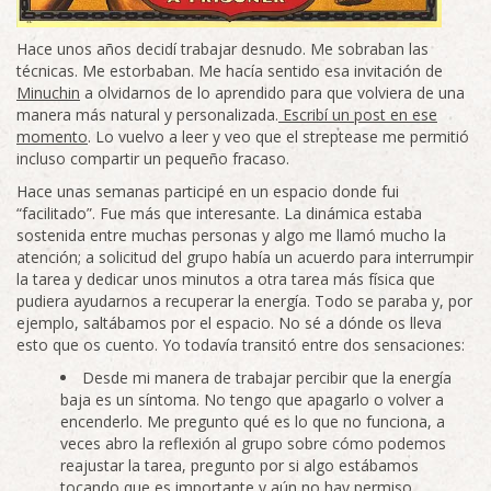
Hace unos años decidí trabajar desnudo. Me sobraban las
técnicas. Me estorbaban. Me hacía sentido esa invitación de
Minuchin
a olvidarnos de lo aprendido para que volviera de una
manera más natural y personalizada.
Escribí un post en ese
momento
. Lo vuelvo a leer y veo que el streptease me permitió
incluso compartir un pequeño fracaso.
Hace unas semanas participé en un espacio donde fui
“facilitado”. Fue más que interesante. La dinámica estaba
sostenida entre muchas personas y algo me llamó mucho la
atención; a solicitud del grupo había un acuerdo para interrumpir
la tarea y dedicar unos minutos a otra tarea más física que
pudiera ayudarnos a recuperar la energía. Todo se paraba y, por
ejemplo, saltábamos por el espacio. No sé a dónde os lleva
esto que os cuento. Yo todavía transitó entre dos sensaciones:
Desde mi manera de trabajar percibir que la energía
baja es un síntoma. No tengo que apagarlo o volver a
encenderlo. Me pregunto qué es lo que no funciona, a
veces abro la reflexión al grupo sobre cómo podemos
reajustar la tarea, pregunto por si algo estábamos
tocando que es importante y aún no hay permiso,…