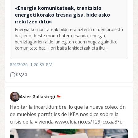
«Energia komunitateak, trantsizio
energetikorako tresna gisa, bide asko
irekitzen ditu»
Energia komunitateak bildu eta aztertu dituen proiektu
bat, edo, beste modu batera esanda, energia
berriztagarrien alde lan egiten duen mugaz gaindiko
komunitate bat. Hori baita lankidetzak eta iku...
8/4/2026, 1:20:35 PM
0
0
Asier Gallastegi
Habitar la incertidumbre: lo que la nueva colección
de muebles portátiles de IKEA nos dice sobre la
crisis de la vivienda www.eldiario.es/129_cccaa3?u...