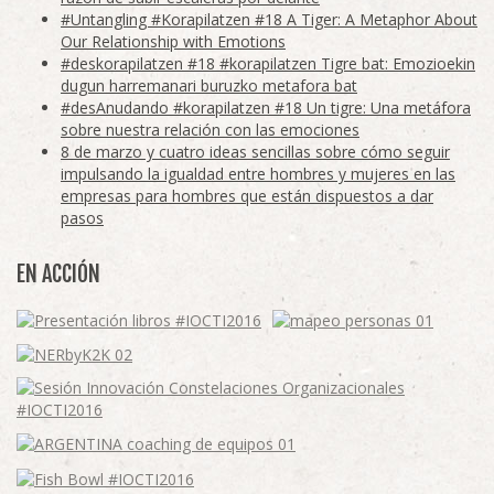
#Untangling #Korapilatzen #18 A Tiger: A Metaphor About
Our Relationship with Emotions
#deskorapilatzen #18 #korapilatzen Tigre bat: Emozioekin
dugun harremanari buruzko metafora bat
#desAnudando #korapilatzen #18 Un tigre: Una metáfora
sobre nuestra relación con las emociones
8 de marzo y cuatro ideas sencillas sobre cómo seguir
impulsando la igualdad entre hombres y mujeres en las
empresas para hombres que están dispuestos a dar
pasos
EN ACCIÓN