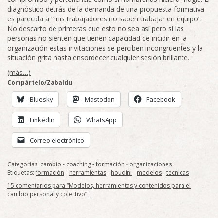
diagnóstico detrás de la demanda de una propuesta formativa
es parecida a “mis trabajadores no saben trabajar en equipo”.
No descarto de primeras que esto no sea así pero si las
personas no sienten que tienen capacidad de incidir en la
organización estas invitaciones se perciben incongruentes y la
situación grita hasta ensordecer cualquier sesión brillante.
(más…)
Compártelo/Zabaldu:
Bluesky
Mastodon
Facebook
LinkedIn
WhatsApp
Correo electrónico
Categorías:
cambio
-
coaching
-
formación
-
organizaciones
Etiquetas:
formación
-
herramientas
-
houdini
-
modelos
-
técnicas
15 comentarios para “Modelos, herramientas y contenidos para el
cambio personal y colectivo”