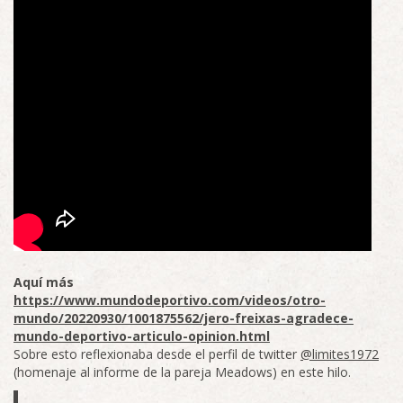
Aquí más
https://www.mundodeportivo.com/videos/otro-
mundo/20220930/1001875562/jero-freixas-agradece-
mundo-deportivo-articulo-opinion.html
Sobre esto reflexionaba desde el perfil de twitter
@limites1972
(homenaje al informe de la pareja Meadows) en este hilo.