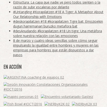
Estructura: La capa que nadie ve pero todos sienten o la
razón de subir escaleras por delante
#Untangling #Korapilatzen #18 A Tiger: A Metaphor About
Our Relationship with Emotions
#deskorapilatzen #18 #korapilatzen Tigre bat: Emozioekin
dugun harremanari buruzko metafora bat
#desAnudando #korapilatzen #18 Un tigre: Una metáfora
sobre nuestra relación con las emociones
8 de marzo y cuatro ideas sencillas sobre cómo seguir
impulsando la igualdad entre hombres y mujeres en las
empresas para hombres que están dispuestos a dar
pasos
EN ACCIÓN