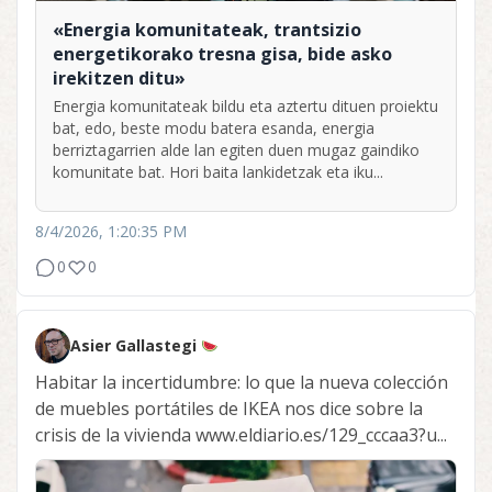
«Energia komunitateak, trantsizio
energetikorako tresna gisa, bide asko
irekitzen ditu»
Energia komunitateak bildu eta aztertu dituen proiektu
bat, edo, beste modu batera esanda, energia
berriztagarrien alde lan egiten duen mugaz gaindiko
komunitate bat. Hori baita lankidetzak eta iku...
8/4/2026, 1:20:35 PM
0
0
Asier Gallastegi
Habitar la incertidumbre: lo que la nueva colección
de muebles portátiles de IKEA nos dice sobre la
crisis de la vivienda www.eldiario.es/129_cccaa3?u...