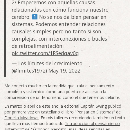
2/ Empecemos con aquellas causas
relacionadas con cómo funciona nuestro
cerebro:
No se nos da bien pensar en
sistemas. Podemos entender relaciones
causales simples pero no tanto si son
complejas, con interconexiones o bucles
de retroalimentación.
pic.twitter.com/1RSedqav0q
— Los límites del crecimiento
(@limites1972)
May 19, 2022
Me conecto mucho en la medida que traía el pensamiento
complejo y sistémico como una puerta de acceso a la
comprensión de un fenómeno como el que tenemos delante.
En marzo o abril de este año la editorial Capitán Swing publicó
por primera vez en castellano el libro
“Pensar en Sistemas” de
Donella Meadows
. En mis talleres recomiendo también un texto
que lleva más tiempo traducido
“Introducción al pensamiento
sistémico” de O´Connor.
Rescato unas ideas sencillas en