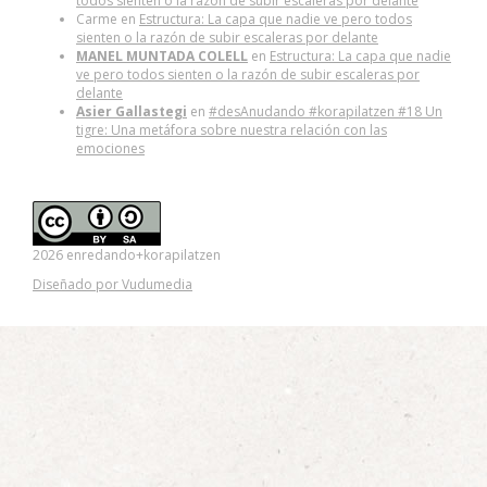
todos sienten o la razón de subir escaleras por delante
Carme
en
Estructura: La capa que nadie ve pero todos
sienten o la razón de subir escaleras por delante
MANEL MUNTADA COLELL
en
Estructura: La capa que nadie
ve pero todos sienten o la razón de subir escaleras por
delante
Asier Gallastegi
en
#desAnudando #korapilatzen #18 Un
tigre: Una metáfora sobre nuestra relación con las
emociones
2026 enredando+korapilatzen
Diseñado por Vudumedia