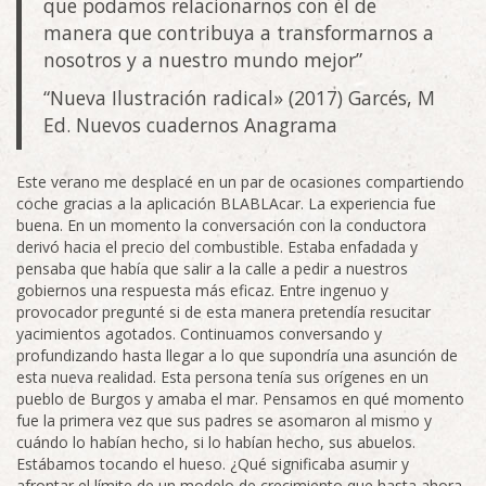
que podamos relacionarnos con él de
manera que contribuya a transformarnos a
nosotros y a nuestro mundo mejor”
“Nueva Ilustración radical» (2017) Garcés, M
Ed. Nuevos cuadernos Anagrama
Este verano me desplacé en un par de ocasiones compartiendo
coche gracias a la aplicación BLABLAcar. La experiencia fue
buena. En un momento la conversación con la conductora
derivó hacia el precio del combustible. Estaba enfadada y
pensaba que había que salir a la calle a pedir a nuestros
gobiernos una respuesta más eficaz. Entre ingenuo y
provocador pregunté si de esta manera pretendía resucitar
yacimientos agotados. Continuamos conversando y
profundizando hasta llegar a lo que supondría una asunción de
esta nueva realidad. Esta persona tenía sus orígenes en un
pueblo de Burgos y amaba el mar. Pensamos en qué momento
fue la primera vez que sus padres se asomaron al mismo y
cuándo lo habían hecho, si lo habían hecho, sus abuelos.
Estábamos tocando el hueso. ¿Qué significaba asumir y
afrontar el límite de un modelo de crecimiento que hasta ahora