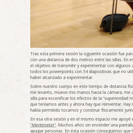
Tras esta primera sesión la siguiente ocasión fue pa
con una distancia de dos metros entre las sillas. En 
el objetivo de transmitir y experimentar con algunos
todos los powerpoints con 54 diapositivas que no uti
haber alcanzado a experimentar.
Sobre nuestro cuerpo en este tiempo de distancia fís
me levanto, muevo mis manos hacia la cámara, me ap
silla para escenificar los efectos de la “superiorida
que teníamos antes y ahora hay que reinventar. Hay
había permitido tocarnos y construir físicamente jun
En esa otra sesión y en el mismo espacio me apoyé en
“Mentimeter”
. Muchos años sin encender una pantal
apagar personas. En esta ocasión conseguimos que lo