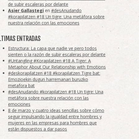
de subir escaleras por delante
Asier Gallastegi
en
#desAnudando
#korapilatzen #18 Un tigre: Una metáfora sobre
nuestra relación con las emociones
LTIMAS ENTRADAS
Estructura: La capa que nadie ve pero todos
sienten o la razón de subir escaleras por delante
#Untangling #Korapilatzen #18 A Tiger: A
Metaphor About Our Relationship with Emotions
#deskorapilatzen #18 #korapilatzen Tigre bat:
Emozioekin dugun harremanari buruzko
metafora bat
#desAnudando #korapilatzen #18 Un tigre: Una
metáfora sobre nuestra relación con las
emociones
8 de marzo y cuatro ideas sencillas sobre cómo
seguir impulsando la igualdad entre hombres y
mujeres en las empresas para hombres que
están dispuestos a dar pasos