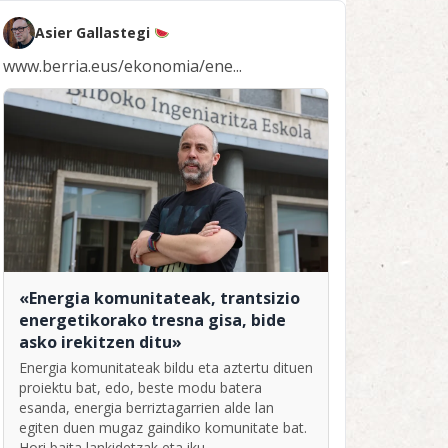
Asier Gallastegi
www.berria.eus/ekonomia/ene...
«Energia komunitateak, trantsizio
energetikorako tresna gisa, bide
asko irekitzen ditu»
Energia komunitateak bildu eta aztertu dituen
proiektu bat, edo, beste modu batera
esanda, energia berriztagarrien alde lan
egiten duen mugaz gaindiko komunitate bat.
Hori baita lankidetzak eta iku...