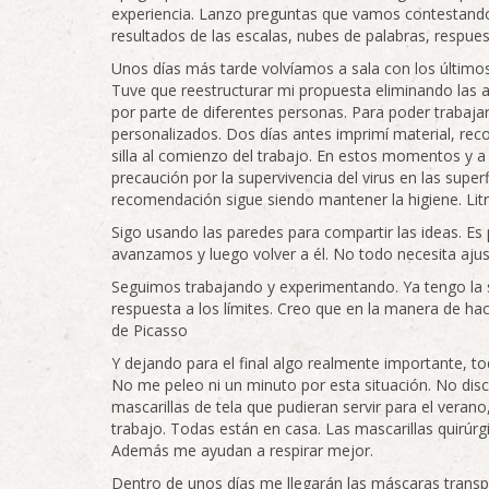
experiencia. Lanzo preguntas que vamos contestando 
resultados de las escalas, nubes de palabras, respu
Unos días más tarde volvíamos a sala con los últim
Tuve que reestructurar mi propuesta eliminando las a
por parte de diferentes personas. Para poder trabajar 
personalizados. Dos días antes imprimí material, reco
silla al comienzo del trabajo. En estos momentos y 
precaución por la supervivencia del virus en las super
recomendación sigue siendo mantener la higiene. Lit
Sigo usando las paredes para compartir las ideas. Es
avanzamos y luego volver a él. No todo necesita ajust
Seguimos trabajando y experimentando. Ya tengo la 
respuesta a los límites. Creo que en la manera de h
de Picasso
Y dejando para el final algo realmente importante, t
No me peleo ni un minuto por esta situación. No dis
mascarillas de tela que pudieran servir para el vera
trabajo. Todas están en casa. Las mascarillas quirúr
Además me ayudan a respirar mejor.
Dentro de unos días me llegarán las máscaras trans