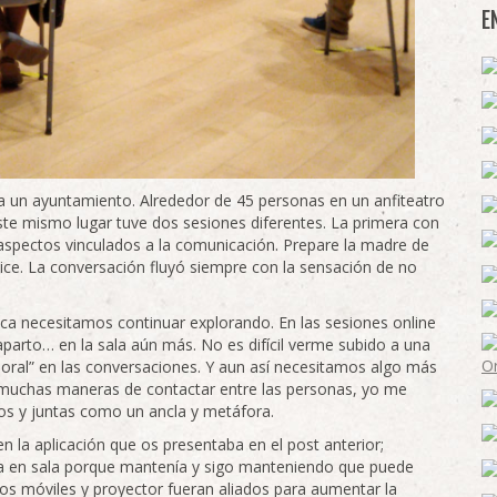
E
ra un ayuntamiento. Alrededor de 45 personas en un anfiteatro
este mismo lugar tuve dos sesiones diferentes. La primera con
 aspectos vinculados a la comunicación. Prepare la madre de
lice. La conversación fluyó siempre con la sensación de no
ica necesitamos continuar explorando. En las sesiones online
arto… en la sala aún más. No es difícil verme subido a una
d moral” en las conversaciones. Y aun así necesitamos algo más
 muchas maneras de contactar entre las personas, yo me
tos y juntas como un ancla y metáfora.
 la aplicación que os presentaba en el post anterior;
la en sala porque mantenía y sigo manteniendo que puede
s móviles y proyector fueran aliados para aumentar la