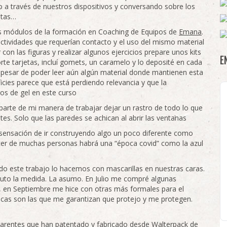
a través de nuestros dispositivos y conversando sobre los
estas…
os módulos de la formación en Coaching de Equipos de
Emana
.
ctividades que requerían contacto y el uso del mismo material
con las figuras y realizar algunos ejercicios prepare unos kits
E
rte tarjetas, incluí gomets, un caramelo y lo deposité en cada
a pesar de poder leer aún algún material donde mantienen esta
ficies parece que está perdiendo relevancia y que la
ros de gel en este curso
 parte de mi manera de trabajar dejar un rastro de todo lo que
es. Solo que las paredes se achican al abrir las ventanas
sensación de ir construyendo algo un poco diferente como
acer de muchas personas habrá una “época covid” como la azul
odo este trabajo lo hacemos con mascarillas en nuestras caras.
cuto la medida. La asumo. En Julio me compré algunas
no, en Septiembre me hice con otras más formales para el
gicas son las que me garantizan que protejo y me protegen.
parentes que han patentado y fabricado desde Walterpack de