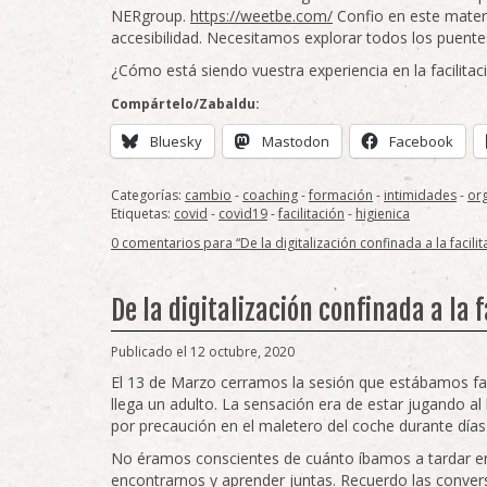
NERgroup.
https://weetbe.com/
Confio en este mater
accesibilidad. Necesitamos explorar todos los puente
¿Cómo está siendo vuestra experiencia en la facilitaci
Compártelo/Zabaldu:
Bluesky
Mastodon
Facebook
Categorías:
cambio
-
coaching
-
formación
-
intimidades
-
or
Etiquetas:
covid
-
covid19
-
facilitación
-
higienica
0 comentarios para “De la digitalización confinada a la facilit
De la digitalización confinada a la 
Publicado el 12 octubre, 2020
El 13 de Marzo cerramos la sesión que estábamos f
llega un adulto. La sensación era de estar jugando al
por precaución en el maletero del coche durante días
No éramos conscientes de cuánto íbamos a tardar en 
encontrarnos y aprender juntas. Recuerdo las conve