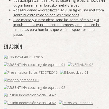
#deskorapilatzen #18 #korapilatzen Tigre bat: Emozioekin
dugun harremanari buruzko metafora bat
#desAnudando #korapilatzen #18 Un tigre: Una metáfora
sobre nuestra relación con las emociones
8 de marzo y cuatro ideas sencillas sobre cómo seguir
impulsando la igualdad entre hombres y mujeres en las
empresas para hombres que están dispuestos a dar
pasos
EN ACCIÓN