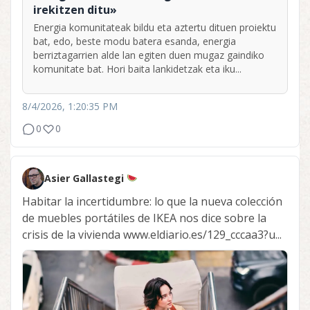
irekitzen ditu»
Energia komunitateak bildu eta aztertu dituen proiektu
bat, edo, beste modu batera esanda, energia
berriztagarrien alde lan egiten duen mugaz gaindiko
komunitate bat. Hori baita lankidetzak eta iku...
8/4/2026, 1:20:35 PM
0
0
Asier Gallastegi
Habitar la incertidumbre: lo que la nueva colección
de muebles portátiles de IKEA nos dice sobre la
crisis de la vivienda www.eldiario.es/129_cccaa3?u...