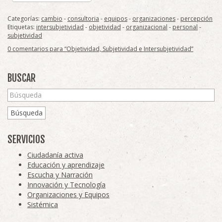
Categorías:
cambio
-
consultoria
-
equipos
-
organizaciones
-
percepción
Etiquetas:
intersubjetividad
-
objetividad
-
organizacional
-
personal
-
subjetividad
0 comentarios para “Objetividad, Subjetividad e Intersubjetividad”
BUSCAR
Búsqueda
SERVICIOS
Ciudadanía activa
Educación y aprendizaje
Escucha y Narración
Innovación y Tecnología
Organizaciones y Equipos
Sistémica