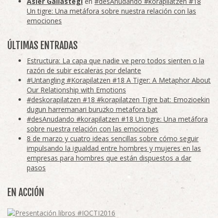
Asier Gallastegi
en
#desAnudando #korapilatzen #18
Un tigre: Una metáfora sobre nuestra relación con las
emociones
ÚLTIMAS ENTRADAS
Estructura: La capa que nadie ve pero todos sienten o la
razón de subir escaleras por delante
#Untangling #Korapilatzen #18 A Tiger: A Metaphor About
Our Relationship with Emotions
#deskorapilatzen #18 #korapilatzen Tigre bat: Emozioekin
dugun harremanari buruzko metafora bat
#desAnudando #korapilatzen #18 Un tigre: Una metáfora
sobre nuestra relación con las emociones
8 de marzo y cuatro ideas sencillas sobre cómo seguir
impulsando la igualdad entre hombres y mujeres en las
empresas para hombres que están dispuestos a dar
pasos
EN ACCIÓN