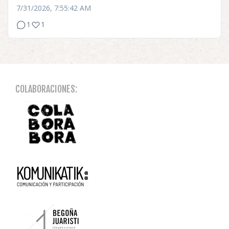
7/31/2026, 7:55:42 AM
1
1
COLABORACIONES: