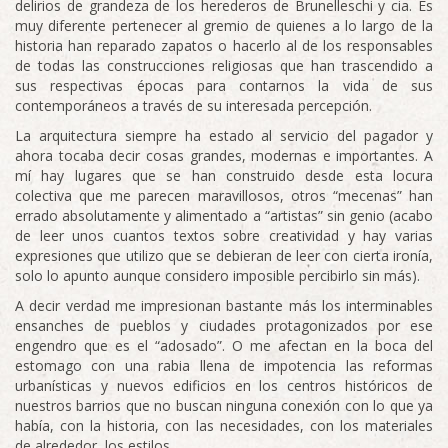
delirios de grandeza de los herederos de Brunelleschi y cia. Es
muy diferente pertenecer al gremio de quienes a lo largo de la
historia han reparado zapatos o hacerlo al de los responsables
de todas las construcciones religiosas que han trascendido a
sus respectivas épocas para contarnos la vida de sus
contemporáneos a través de su interesada percepción.
La arquitectura siempre ha estado al servicio del pagador y
ahora tocaba decir cosas grandes, modernas e importantes. A
mí hay lugares que se han construido desde esta locura
colectiva que me parecen maravillosos, otros “mecenas” han
errado absolutamente y alimentado a “artistas” sin genio (acabo
de leer unos cuantos textos sobre creatividad y hay varias
expresiones que utilizo que se debieran de leer con cierta ironía,
solo lo apunto aunque considero imposible percibirlo sin más).
A decir verdad me impresionan bastante más los interminables
ensanches de pueblos y ciudades protagonizados por ese
engendro que es el “adosado”. O me afectan en la boca del
estomago con una rabia llena de impotencia las reformas
urbanísticas y nuevos edificios en los centros históricos de
nuestros barrios que no buscan ninguna conexión con lo que ya
había, con la historia, con las necesidades, con los materiales
de alrededor, los estilos,…