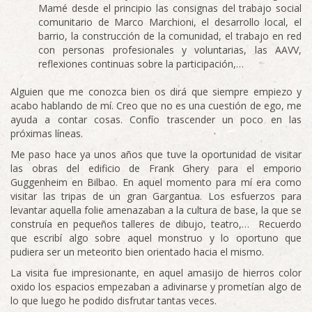
Mamé desde el principio las consignas del trabajo social
comunitario de Marco Marchioni, el desarrollo local, el
barrio, la construcción de la comunidad, el trabajo en red
con personas profesionales y voluntarias, las AAVV,
reflexiones continuas sobre la participación,…
Alguien que me conozca bien os dirá que siempre empiezo y
acabo hablando de mí. Creo que no es una cuestión de ego, me
ayuda a contar cosas. Confío trascender un poco en las
próximas líneas.
Me paso hace ya unos años que tuve la oportunidad de visitar
las obras del edificio de Frank Ghery para el emporio
Guggenheim en Bilbao. En aquel momento para mí era como
visitar las tripas de un gran Gargantua. Los esfuerzos para
levantar aquella folie amenazaban a la cultura de base, la que se
construía en pequeños talleres de dibujo, teatro,… Recuerdo
que escribí algo sobre aquel monstruo y lo oportuno que
pudiera ser un meteorito bien orientado hacia el mismo.
La visita fue impresionante, en aquel amasijo de hierros color
oxido los espacios empezaban a adivinarse y prometían algo de
lo que luego he podido disfrutar tantas veces.