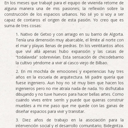
En los meses que trabajé para el equipo de vivienda retome de
alguna manera una de mis pasiones; la reflexión sobre la
construcción de los espacios urbanos. No sé yo si voy a ser
capaz de contaros el origen de esta pasión. Yo creo que es
suma de tres cosas:
Nativo de Getxo y con arraigo en su barrio de Algorta.
Tenía una dimensión muy abarcable, el límite al norte con
el mar y playas llenas de piedras. En los veintitantos años
que viví allá apenas hubo expansión y las casas de
“todalavida” sobrevivían. Esta sensación de chicodebarrio
la cultivo yéndome a vivir al casco viejo de Bilbao.
En mi mochila de emociones y experiencias hay tres
años en la escuela de arquitectura. Mi padre quería que
fuese ingeniero. Aun hoy no sé muy bien que hacen los
ingenieros pero no me atraía nada de nada. Yo disfrutaba
dibujando y no tuve huevos para hacer bellas artes. Como
cuando vives entre serrín y puede que quieras construir
muebles a mi me paso que me quede con las ganas de
diseñar espacios para vivir y transitar.
Diez años de trabajo en la asociación para la
intervención social y el desarrollo comunitario; Bidegintza.