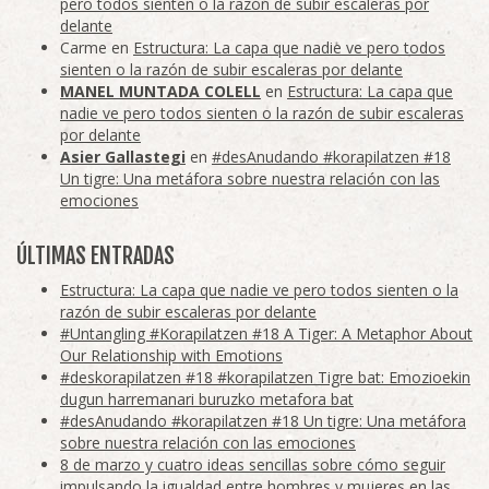
pero todos sienten o la razón de subir escaleras por
delante
Carme
en
Estructura: La capa que nadie ve pero todos
sienten o la razón de subir escaleras por delante
MANEL MUNTADA COLELL
en
Estructura: La capa que
nadie ve pero todos sienten o la razón de subir escaleras
por delante
Asier Gallastegi
en
#desAnudando #korapilatzen #18
Un tigre: Una metáfora sobre nuestra relación con las
emociones
ÚLTIMAS ENTRADAS
Estructura: La capa que nadie ve pero todos sienten o la
razón de subir escaleras por delante
#Untangling #Korapilatzen #18 A Tiger: A Metaphor About
Our Relationship with Emotions
#deskorapilatzen #18 #korapilatzen Tigre bat: Emozioekin
dugun harremanari buruzko metafora bat
#desAnudando #korapilatzen #18 Un tigre: Una metáfora
sobre nuestra relación con las emociones
8 de marzo y cuatro ideas sencillas sobre cómo seguir
impulsando la igualdad entre hombres y mujeres en las