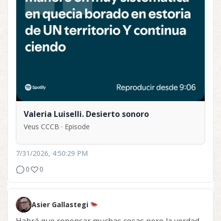
Valeria Luiselli. Desierto sonoro
Veus CCCB · Episode
7/31/2026, 4:50:29 PM
0
0
Asier Gallastegi
Habrá que repensar muchas cosas pero la verdad