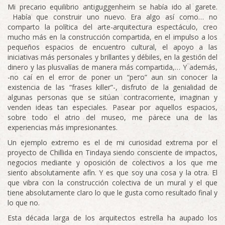
Mi precario equilibrio antiguggenheim se había ido al garete.
Había que construir uno nuevo. Era algo así como… no
comparto la política del arte-arquitectura espectáculo, creo
mucho más en la construcción compartida, en el impulso a los
pequeños espacios de encuentro cultural, el apoyo a las
iniciativas más personales y brillantes y débiles, en la gestión del
dinero y las plusvalías de manera más compartida,… Y además,
-no caí en el error de poner un “pero” aun sin conocer la
existencia de las “frases killer”-, disfruto de la genialidad de
algunas personas que se sitúan contracorriente, imaginan y
venden ideas tan especiales. Pasear por aquellos espacios,
sobre todo el atrio del museo, me parece una de las
experiencias más impresionantes.
Un ejemplo extremo es el de mi curiosidad extrema por el
proyecto de Chillida en Tindaya siendo consciente de impactos,
negocios mediante y oposición de colectivos a los que me
siento absolutamente afín. Y es que soy una cosa y la otra. El
que vibra con la construcción colectiva de un mural y el que
tiene absolutamente claro lo que le gusta como resultado final y
lo que no.
Esta década larga de los arquitectos estrella ha aupado los