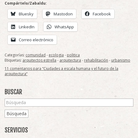
Compártelo/Zabaldu:
Bluesky
Mastodon
Facebook
LinkedIn
WhatsApp
Correo electrónico
Categorías:
comunidad
-
ecologia
-
politica
Etiquetas:
arquitectos estrella
-
arquitectura
-
rehabilitación
-
urbanismo
11 comentarios para “Ciudades a escala humana y el futuro de la
arquitectura”
BUSCAR
Búsqueda
SERVICIOS