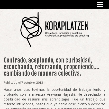
Toggl
navig
Centrado, aceptando, con curiosidad,
escuchando, reforzando, proponiendo,…
cambiando de manera colectiva.
Publicado el 7 octubre, 2013
Hace unos días tuvimos la oportunidad de trabajar lento y
profundo con la maestra
Arawana Hayashi
. He desechado la
posibilidad de resumir mis aprendizajes. Fue un trabajo que
reforzó intuiciones, pasos que ya había descubierto y despertó
una sensación de “presencia” que aun permanece en mi cuerpo.