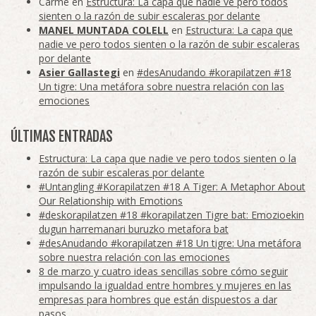
Carme
en
Estructura: La capa que nadie ve pero todos
sienten o la razón de subir escaleras por delante
MANEL MUNTADA COLELL
en
Estructura: La capa que
nadie ve pero todos sienten o la razón de subir escaleras
por delante
Asier Gallastegi
en
#desAnudando #korapilatzen #18
Un tigre: Una metáfora sobre nuestra relación con las
emociones
ÚLTIMAS ENTRADAS
Estructura: La capa que nadie ve pero todos sienten o la
razón de subir escaleras por delante
#Untangling #Korapilatzen #18 A Tiger: A Metaphor About
Our Relationship with Emotions
#deskorapilatzen #18 #korapilatzen Tigre bat: Emozioekin
dugun harremanari buruzko metafora bat
#desAnudando #korapilatzen #18 Un tigre: Una metáfora
sobre nuestra relación con las emociones
8 de marzo y cuatro ideas sencillas sobre cómo seguir
impulsando la igualdad entre hombres y mujeres en las
empresas para hombres que están dispuestos a dar
pasos