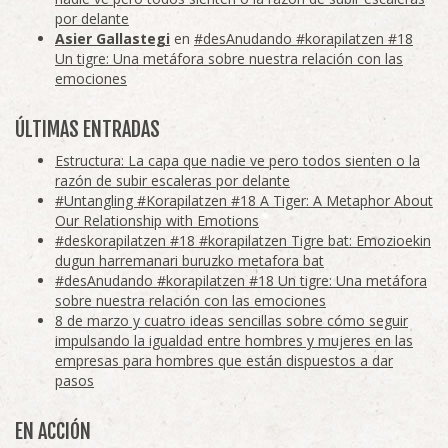
por delante
Asier Gallastegi
en
#desAnudando #korapilatzen #18
Un tigre: Una metáfora sobre nuestra relación con las
emociones
ÚLTIMAS ENTRADAS
Estructura: La capa que nadie ve pero todos sienten o la
razón de subir escaleras por delante
#Untangling #Korapilatzen #18 A Tiger: A Metaphor About
Our Relationship with Emotions
#deskorapilatzen #18 #korapilatzen Tigre bat: Emozioekin
dugun harremanari buruzko metafora bat
#desAnudando #korapilatzen #18 Un tigre: Una metáfora
sobre nuestra relación con las emociones
8 de marzo y cuatro ideas sencillas sobre cómo seguir
impulsando la igualdad entre hombres y mujeres en las
empresas para hombres que están dispuestos a dar
pasos
EN ACCIÓN