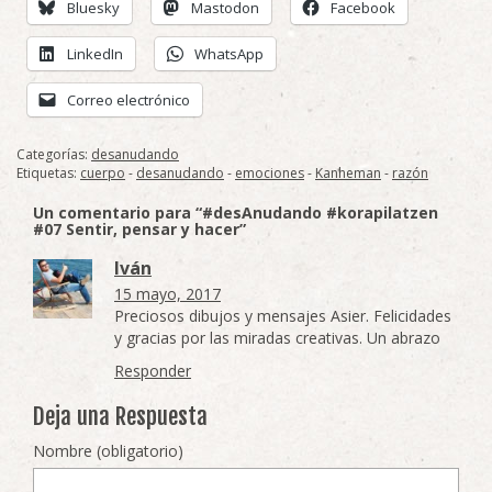
Bluesky
Mastodon
Facebook
LinkedIn
WhatsApp
Correo electrónico
Categorías:
desanudando
Etiquetas:
cuerpo
-
desanudando
-
emociones
-
Kanheman
-
razón
Un comentario para “#desAnudando #korapilatzen
#07 Sentir, pensar y hacer”
Iván
15 mayo, 2017
Preciosos dibujos y mensajes Asier. Felicidades
y gracias por las miradas creativas. Un abrazo
Responder
Deja una Respuesta
Nombre (obligatorio)