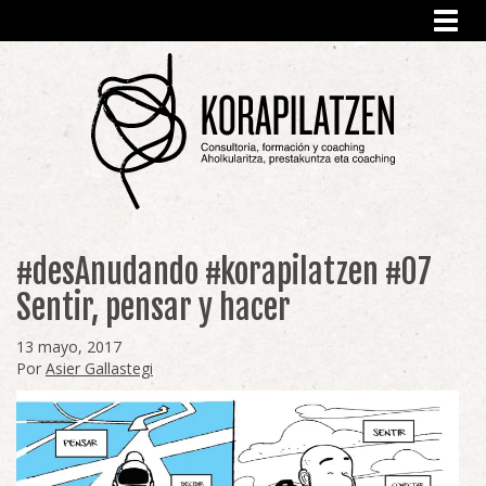
Toggl
navig
#desAnudando #korapilatzen #07
Sentir, pensar y hacer
13 mayo, 2017
Por
Asier Gallastegi