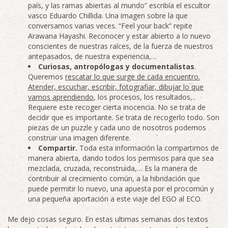
país, y las ramas abiertas al mundo” escribía el escultor
vasco Eduardo Chillida. Una imagen sobre la que
conversamos varias veces. “Feel your back” repite
Arawana Hayashi. Reconocer y estar abierto a lo nuevo
conscientes de nuestras raíces, de la fuerza de nuestros
antepasados, de nuestra experiencia,…
Curiosas, antropólogas y documentalistas
.
Queremos
rescatar lo que surge de cada encuentro.
Atender, escuchar, escribir, fotografiar, dibujar lo que
vamos aprendiendo
, los procesos, los resultados,..
Requiere este recoger cierta inocencia. No se trata de
decidir que es importante. Se trata de recogerlo todo. Son
piezas de un puzzle y cada uno de nosotros podemos
construir una imagen diferente.
Compartir.
Toda esta información la compartimos de
manera abierta, dando todos los permisos para que sea
mezclada, cruzada, reconstruida,… Es la manera de
contribuir al crecimiento común, a la hibridación que
puede permitir lo nuevo, una apuesta por el procomún y
una pequeña aportación a este viaje del EGO al ECO.
Me dejo cosas seguro. En estas ultimas semanas dos textos