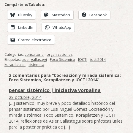
Compártelo/Zabaldu:
Bluesky
Mastodon
Facebook
LinkedIn
WhatsApp
Correo electrónico
Categorías:
consultoria
-
organizaciones
Etiquetas:
asier gallastegi
-
Foco Sistemico
-
IOCTI
-
iocti2014
-
korapilatzen
-
sistemica
2 comentarios para “Cocreación y mirada sistemica:
Foco Sistemico, Korapilatzen y IOCTI 2014”
pensar sistémico | iniciativa vorpalina
28 octubre, 2014
[…] sistémico, muy breve y poco detallado histórico del
pensar sistémico por Lusi Miguel Gómez Cocreación y
mirada sistémica: Foco Sistémico, Korapilatzen y IOCTI
2014, reflexiones de Asier Gallastegui sobre prácticas útiles
para la posterior práctica de […]