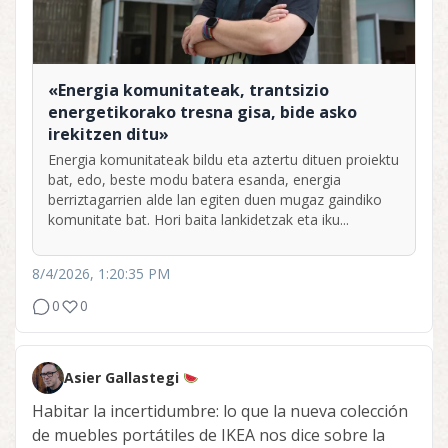
«Energia komunitateak, trantsizio
energetikorako tresna gisa, bide asko
irekitzen ditu»
Energia komunitateak bildu eta aztertu dituen proiektu
bat, edo, beste modu batera esanda, energia
berriztagarrien alde lan egiten duen mugaz gaindiko
komunitate bat. Hori baita lankidetzak eta iku...
8/4/2026, 1:20:35 PM
0
0
Asier Gallastegi
Habitar la incertidumbre: lo que la nueva colección
de muebles portátiles de IKEA nos dice sobre la