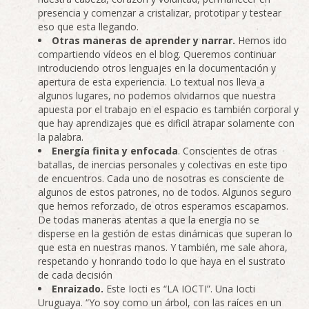
presencia y comenzar a cristalizar, prototipar y testear
eso que esta llegando.
Otras maneras de aprender y narrar.
Hemos ido
compartiendo vídeos en el blog. Queremos continuar
introduciendo otros lenguajes en la documentación y
apertura de esta experiencia. Lo textual nos lleva a
algunos lugares, no podemos olvidarnos que nuestra
apuesta por el trabajo en el espacio es también corporal y
que hay aprendizajes que es dificil atrapar solamente con
la palabra.
Energía finita y enfocada
. Conscientes de otras
batallas, de inercias personales y colectivas en este tipo
de encuentros. Cada uno de nosotras es consciente de
algunos de estos patrones, no de todos. Algunos seguro
que hemos reforzado, de otros esperamos escaparnos.
De todas maneras atentas a que la energía no se
disperse en la gestión de estas dinámicas que superan lo
que esta en nuestras manos. Y también, me sale ahora,
respetando y honrando todo lo que haya en el sustrato
de cada decisión
Enraizado.
Este Iocti es “LA IOCTI”. Una Iocti
Uruguaya. “Yo soy como un árbol, con las raíces en un