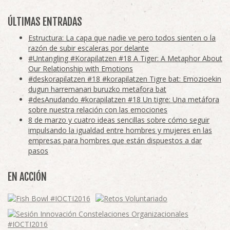
ÚLTIMAS ENTRADAS
Estructura: La capa que nadie ve pero todos sienten o la
razón de subir escaleras por delante
#Untangling #Korapilatzen #18 A Tiger: A Metaphor About
Our Relationship with Emotions
#deskorapilatzen #18 #korapilatzen Tigre bat: Emozioekin
dugun harremanari buruzko metafora bat
#desAnudando #korapilatzen #18 Un tigre: Una metáfora
sobre nuestra relación con las emociones
8 de marzo y cuatro ideas sencillas sobre cómo seguir
impulsando la igualdad entre hombres y mujeres en las
empresas para hombres que están dispuestos a dar
pasos
EN ACCIÓN