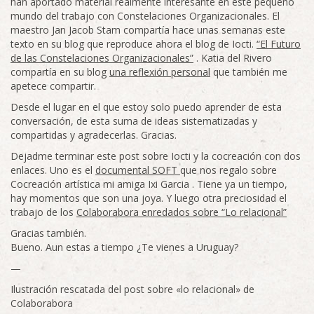
han aportado material realmente interesante en este pequeño
mundo del trabajo con Constelaciones Organizacionales. El
maestro Jan Jacob Stam compartía hace unas semanas este
texto en su blog que reproduce ahora el blog de Iocti.
“El Futuro
de las Constelaciones Organizacionales”
. Katia del Rivero
compartía en su blog
una reflexión personal
que también me
apetece compartir.
Desde el lugar en el que estoy solo puedo aprender de esta
conversación, de esta suma de ideas sistematizadas y
compartidas y agradecerlas. Gracias.
Dejadme terminar este post sobre Iocti y la cocreación con dos
enlaces. Uno es el
documental SOFT
que nos regalo sobre
Cocreación artística mi amiga Ixi Garcia . Tiene ya un tiempo,
hay momentos que son una joya. Y luego otra preciosidad el
trabajo de los
Colaborabora enredados sobre “Lo relacional”
Gracias también.
Bueno. Aun estas a tiempo ¿Te vienes a Uruguay?
—
Ilustración rescatada del post sobre «lo relacional» de
Colaborabora