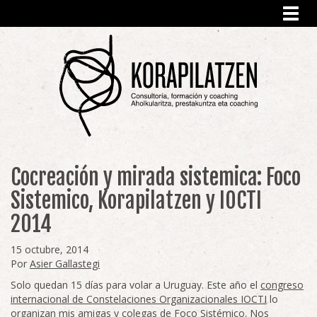
Toggl
navig
Cocreación y mirada sistemica: Foco
Sistemico, Korapilatzen y IOCTI
2014
15 octubre, 2014
Por
Asier Gallastegi
Solo quedan 15 días para volar a Uruguay. Este año el
congreso
internacional de Constelaciones Organizacionales IOCTI
lo
organizan mis amigas y colegas de
Foco Sistémico
. Nos