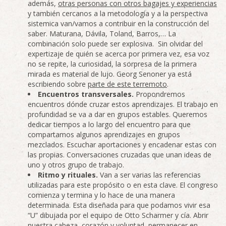
además,
otras personas con otros bagajes y experiencias
y también cercanos a la metodología y a la perspectiva
sistemica van/vamos a contribuir en la construcción del
saber. Maturana, Dávila, Toland, Barros,… La
combinación solo puede ser explosiva. Sin olvidar del
expertizaje de quién se acerca por primera vez, esa voz
no se repite, la curiosidad, la sorpresa de la primera
mirada es material de lujo. Georg Senoner ya está
escribiendo sobre
parte de este terremoto
.
Encuentros transversales.
Propondremos
encuentros dónde cruzar estos aprendizajes. El trabajo en
profundidad se va a dar en grupos estables. Queremos
dedicar tiempos a lo largo del encuentro para que
compartamos algunos aprendizajes en grupos
mezclados. Escuchar aportaciones y encadenar estas con
las propias. Conversaciones cruzadas que unan ideas de
uno y otros grupo de trabajo.
Ritmo y rituales.
Van a ser varias las referencias
utilizadas para este propósito o en esta clave. El congreso
comienza y termina y lo hace de una manera
determinada. Esta diseñada para que podamos vivir esa
“U” dibujada por el equipo de Otto Scharmer y cía. Abrir
nuestra cabeza, corazón y voluntad, permanecer en