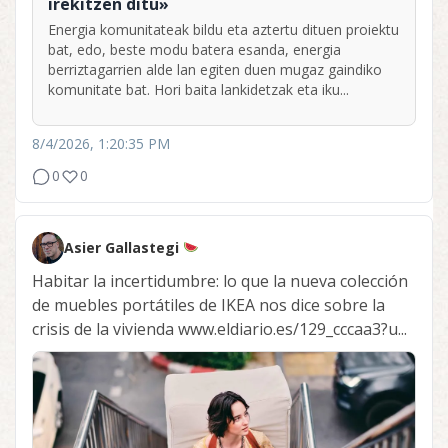
irekitzen ditu»
Energia komunitateak bildu eta aztertu dituen proiektu
bat, edo, beste modu batera esanda, energia
berriztagarrien alde lan egiten duen mugaz gaindiko
komunitate bat. Hori baita lankidetzak eta iku...
8/4/2026, 1:20:35 PM
0
0
Asier Gallastegi
Habitar la incertidumbre: lo que la nueva colección
de muebles portátiles de IKEA nos dice sobre la
crisis de la vivienda www.eldiario.es/129_cccaa3?u...