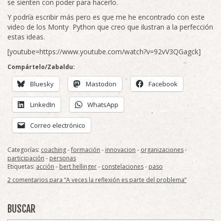
se sienten con poder para hacerlo.
Y podría escribir más pero es que me he encontrado con este
video de los Monty Python que creo que ilustran a la perfección
estas ideas.
[youtube=https://www.youtube.com/watch?v=92vV3QGagck]
Compártelo/Zabaldu:
Bluesky
Mastodon
Facebook
LinkedIn
WhatsApp
Correo electrónico
Categorías:
coaching
-
formación
-
innovacion
-
organizaciones
-
participación
-
personas
Etiquetas:
acción
-
bert hellinger
-
constelaciones
-
paso
2 comentarios para “A veces la reflexión es parte del problema”
BUSCAR