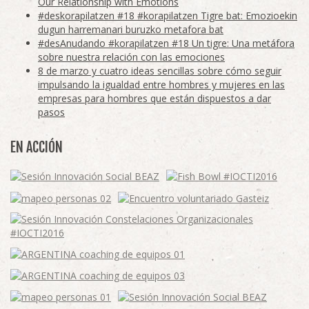
Our Relationship with Emotions
#deskorapilatzen #18 #korapilatzen Tigre bat: Emozioekin
dugun harremanari buruzko metafora bat
#desAnudando #korapilatzen #18 Un tigre: Una metáfora
sobre nuestra relación con las emociones
8 de marzo y cuatro ideas sencillas sobre cómo seguir
impulsando la igualdad entre hombres y mujeres en las
empresas para hombres que están dispuestos a dar
pasos
EN ACCIÓN