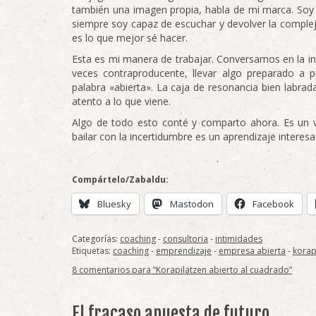
también una imagen propia, habla de mi marca. Soy u
siempre soy capaz de escuchar y devolver la complej
es lo que mejor sé hacer.
Esta es mi manera de trabajar. Conversamos en la inti
veces contraproducente, llevar algo preparado a p
palabra «abierta». La caja de resonancia bien labrad
atento a lo que viene.
Algo de todo esto conté y comparto ahora. Es un v
bailar con la incertidumbre es un aprendizaje interes
Compártelo/Zabaldu:
Bluesky
Mastodon
Facebook
Categorías:
coaching
-
consultoria
-
intimidades
Etiquetas:
coaching
-
emprendizaje
-
empresa abierta
-
korap
8 comentarios para “Korapilatzen abierto al cuadrado”
El fracaso apuesta de futuro