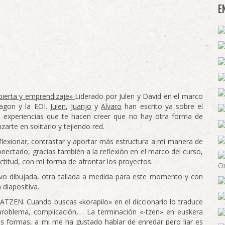
E
ierta y emprendizaje»
Liderado por Julen y David en el marco
ragon y la EOI.
Julen
,
Juanjo
y
Alvaro
han escrito ya sobre el
as experiencias que te hacen creer que no hay otra forma de
arte en solitario y tejiendo red.
flexionar, contrastar y aportar más estructura a mi manera de
onectado, gracias también a la reflexión en el marco del curso,
ctitud, con mi forma de afrontar los proyectos.
evo dibujada, otra tallada a medida para este momento y con
diapositiva.
ZEN. Cuando buscas «korapilo» en el diccionario lo traduce
 problema, complicación,… La terminación «-tzen» en euskera
es formas, a mi me ha gustado hablar de enredar pero liar es