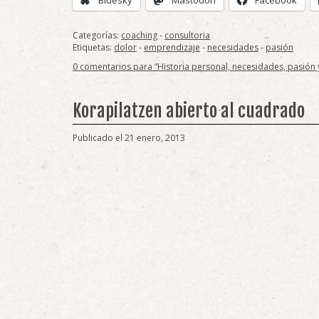
Categorías:
coaching
-
consultoria
Etiquetas:
dolor
-
emprendizaje
-
necesidades
-
pasión
0 comentarios para “Historia personal, necesidades, pasión
Korapilatzen abierto al cuadrado
Publicado el 21 enero, 2013