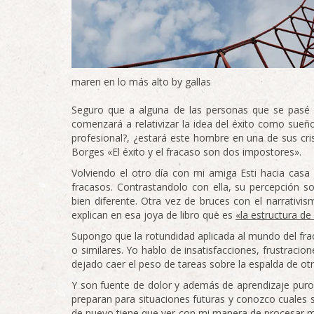
maren en lo más alto by gallas
Seguro que a alguna de las personas que se pasé e
comenzará a relativizar la idea del éxito como sueñ
profesional?, ¿estará este hombre en una de sus cris
Borges «El éxito y el fracaso son dos impostores».
Volviendo el otro día con mi amiga Esti hacia casa
fracasos. Contrastandolo con ella, su percepción 
bien diferente. Otra vez de bruces con el narrativi
explican en esa joya de libro que es
«la estructura d
Supongo que la rotundidad aplicada al mundo del frac
o similares. Yo hablo de insatisfacciones, frustraci
dejado caer el peso de tareas sobre la espalda de o
Y son fuente de dolor y además de aprendizaje puro
preparan para situaciones futuras y conozco cuales s
de nuevo tiene que ver con mi manera de procesar m