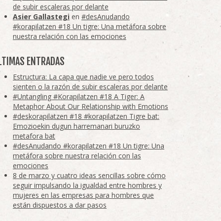
de subir escaleras por delante
Asier Gallastegi
en
#desAnudando
#korapilatzen #18 Un tigre: Una metáfora sobre
nuestra relación con las emociones
LTIMAS ENTRADAS
Estructura: La capa que nadie ve pero todos
sienten o la razón de subir escaleras por delante
#Untangling #Korapilatzen #18 A Tiger: A
Metaphor About Our Relationship with Emotions
#deskorapilatzen #18 #korapilatzen Tigre bat:
Emozioekin dugun harremanari buruzko
metafora bat
#desAnudando #korapilatzen #18 Un tigre: Una
metáfora sobre nuestra relación con las
emociones
8 de marzo y cuatro ideas sencillas sobre cómo
seguir impulsando la igualdad entre hombres y
mujeres en las empresas para hombres que
están dispuestos a dar pasos