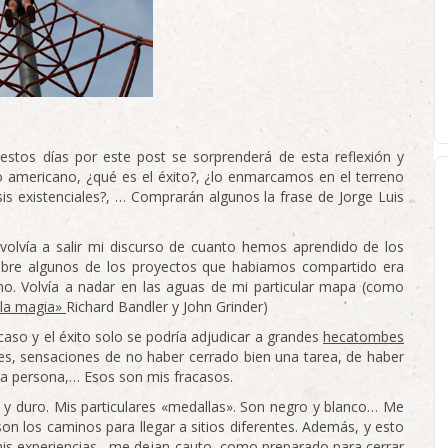
stos días por este post se sorprenderá de esta reflexión y
o americano, ¿qué es el éxito?, ¿lo enmarcamos en el terreno
is existenciales?, … Comprarán algunos la frase de Jorge Luis
 volvía a salir mi discurso de cuanto hemos aprendido de los
sobre algunos de los proyectos que habiamos compartido era
smo. Volvía a nadar en las aguas de mi particular mapa (como
e la magia»
Richard Bandler y John Grinder)
aso y el éxito solo se podría adjudicar a grandes
hecatombes
ones, sensaciones de no haber cerrado bien una tarea, de haber
tra persona,… Esos son mis fracasos.
 y duro. Mis particulares «medallas». Son negro y blanco… Me
on los caminos para llegar a sitios diferentes. Además, y esto
is experiencias, me dejan cauto, como preparado para cerrar