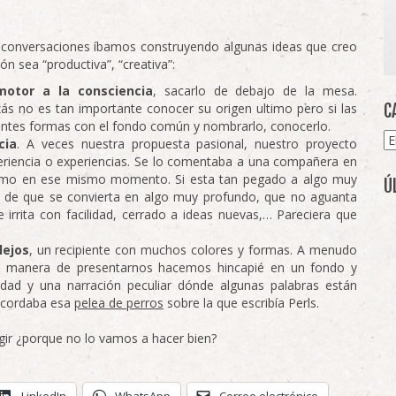
s conversaciones íbamos construyendo algunas ideas que creo
n sea “productiva”, “creativa”:
motor a la consciencia
, sacarlo de debajo de la mesa.
C
ás no es tan importante conocer su origen ultimo pero si las
rentes formas con el fondo común y nombrarlo, conocerlo.
Ca
cia
. A veces nuestra propuesta pasional, nuestro proyecto
periencia o experiencias. Se lo comentaba a una compañera en
mismo en ese mismo momento. Si esta tan pegado a algo muy
Ú
o de que se convierta en algo muy profundo, que no aguanta
 irrita con facilidad, cerrado a ideas nuevas,… Pareciera que
ejos
, un recipiente con muchos colores y formas. A menudo
a manera de presentarnos hacemos hincapié en un fondo y
dad y una narración peculiar dónde algunas palabras están
Recordaba esa
pelea de perros
sobre la que escribía Perls.
gir ¿porque no lo vamos a hacer bien?
LinkedIn
WhatsApp
Correo electrónico