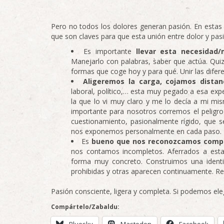
Pero no todos los dolores generan pasión. En esta
que son claves para que esta unión entre dolor y pasió
Es importante
llevar esta necesidad/
Manejarlo con palabras, saber que actúa. Quiz
formas que coge hoy y para qué. Unir las dife
Aligeremos la carga, cojamos distan
laboral, político,… esta muy pegado a esa ex
la que lo vi muy claro y me lo decía a mi 
importante para nosotros corremos el peligr
cuestionamiento, pasionalmente rígido, que se
nos exponemos personalmente en cada paso.
Es
bueno que nos reconozcamos compl
nos contamos incompletos. Aferrados a est
forma muy concreto. Construimos una identi
prohibidas y otras aparecen continuamente. 
Pasión consciente, ligera y completa. Si podemos ele
Compártelo/Zabaldu:
Bluesky
Mastodon
Facebook