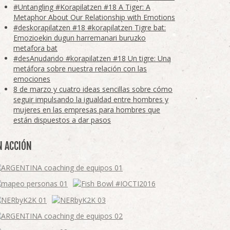
#Untangling #Korapilatzen #18 A Tiger: A
Metaphor About Our Relationship with Emotions
#deskorapilatzen #18 #korapilatzen Tigre bat:
Emozioekin dugun harremanari buruzko
metafora bat
#desAnudando #korapilatzen #18 Un tigre: Una
metáfora sobre nuestra relación con las
emociones
8 de marzo y cuatro ideas sencillas sobre cómo
seguir impulsando la igualdad entre hombres y
mujeres en las empresas para hombres que
están dispuestos a dar pasos
N ACCIÓN