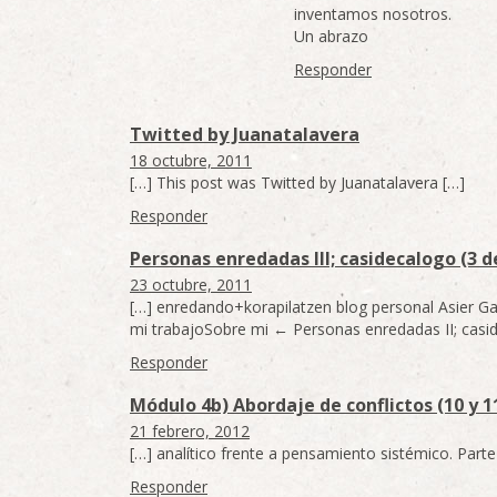
inventamos nosotros.
Un abrazo
Responder
Twitted by Juanatalavera
18 octubre, 2011
[…] This post was Twitted by Juanatalavera […]
Responder
Personas enredadas III; casidecalogo (3 
23 octubre, 2011
[…] enredando+korapilatzen blog personal Asier Gal
mi trabajoSobre mi ← Personas enredadas II; casi
Responder
Módulo 4b) Abordaje de conflictos (10 y 1
21 febrero, 2012
[…] analítico frente a pensamiento sistémico. Parte
Responder