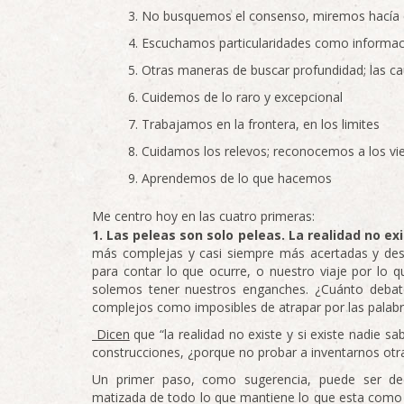
No busquemos el consenso, miremos hacía 
Escuchamos particularidades como informaci
Otras maneras de buscar profundidad; las c
Cuidemos de lo raro y excepcional
Trabajamos en la frontera, en los limites
Cuidamos los relevos; reconocemos a los vi
Aprendemos de lo que hacemos
Me centro hoy en las cuatro primeras:
1. Las peleas son solo peleas. La realidad no ex
más complejas y casi siempre más acertadas y desc
para contar lo que ocurre, o nuestro viaje por lo q
solemos tener nuestros enganches. ¿Cuánto debate
complejos como imposibles de atrapar por las palab
Dicen
que “la realidad no existe y si existe nadie s
construcciones, ¿porque no probar a inventarnos otr
Un primer paso, como sugerencia, puede ser de
matizada de todo lo que mantiene lo que esta como