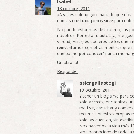
Isabel
18 octubre, 2011
«A veces solo un giro hacia lo que nos 
con las que trabajamos sirve para colo
No puedo estar más de acuerdo, las po
nosotros. Perfecta tu autocita, me gus
verdad, Asier, es que eres de los que in
reinventarnos con otras mentiras que 
que bueno por conocer” nunca me ha g
Un abrazo!
Responder
asiergallastegi
19 octubre, 2011
Y tener un blog sirve para c
solo a veces, encuentras un 
matizar, escuchar y conver
recurrir a nuestras propias
solo las cuentan, sin escribir
Nos hacemos la vida más fác
«maloconocido» de toda la 