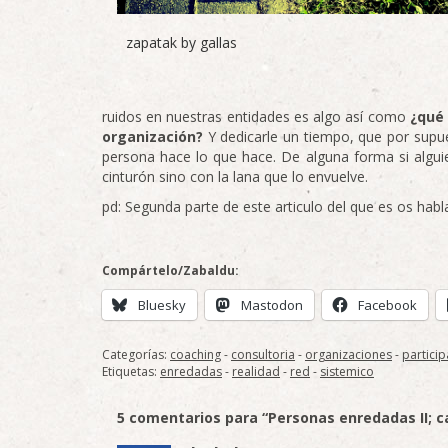
zapatak by gallas
ruidos en nuestras entidades es algo así como
¿qué
organización?
Y dedicarle un tiempo, que por supue
persona hace lo que hace. De alguna forma si algui
cinturón sino con la lana que lo envuelve.
pd: Segunda parte de este articulo del que es os hab
Compártelo/Zabaldu:
Bluesky
Mastodon
Facebook
Categorías:
coaching
-
consultoria
-
organizaciones
-
partici
Etiquetas:
enredadas
-
realidad
-
red
-
sistemico
5 comentarios para “Personas enredadas II; 