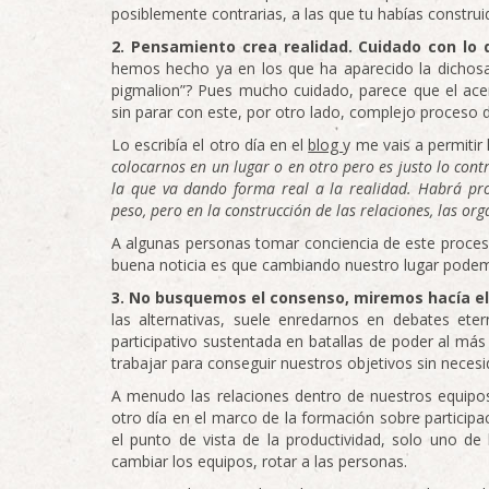
posiblemente contrarias, a las que tu habías constr
2. Pensamiento crea realidad. Cuidado con lo
hemos hecho ya en los que ha aparecido la dichosa
pigmalion”? Pues mucho cuidado, parece que el ac
sin parar con este, por otro lado, complejo proceso 
Lo escribía el otro día en el
blog
y me vais a permitir 
colocarnos en un lugar o en otro pero es justo lo con
la que va dando forma real a la realidad. Habrá pro
peso, pero en la construcción de las relaciones, las org
A algunas personas tomar conciencia de este proces
buena noticia es que cambiando nuestro lugar pode
3. No busquemos el consenso, miremos hacía e
las alternativas, suele enredarnos en debates e
participativo sustentada en batallas de poder al más 
trabajar para conseguir nuestros objetivos sin neces
A menudo las relaciones dentro de nuestros equipo
otro día en el marco de la formación sobre particip
el punto de vista de la productividad, solo uno de
cambiar los equipos, rotar a las personas.