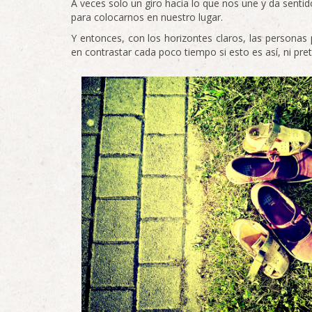
A veces solo un giro hacia lo que nos une y da sentid
para colocarnos en nuestro lugar.
Y entonces, con los horizontes claros, las personas 
en contrastar cada poco tiempo si esto es así, ni pre