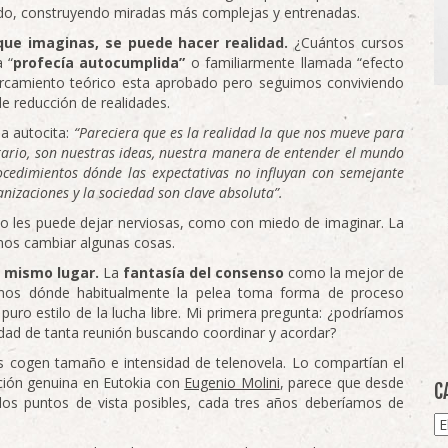
uido, construyendo miradas más complejas y entrenadas.
 que imaginas, se puede hacer realidad.
¿Cuántos cursos
 “
profecía autocumplida”
o familiarmente llamada “efecto
ercamiento teórico esta aprobado pero seguimos conviviendo
de reducción de realidades.
la autocita:
“Pareciera que es la realidad la que nos mueve para
trario, son nuestras ideas, nuestra manera de entender el mundo
cedimientos dónde las expectativas no influyan con semejante
anizaciones y la sociedad son clave absoluta”.
o les puede dejar nerviosas, como con miedo de imaginar. La
mos cambiar algunas cosas.
l mismo lugar.
La
fantasía del consenso
como la mejor de
ternos dónde habitualmente la pelea toma forma de proceso
puro estilo de la lucha libre. Mi primera pregunta: ¿podríamos
idad de tanta reunión buscando coordinar y acordar?
s cogen tamaño e intensidad de telenovela. Lo compartían el
ación genuina en Eutokia con
Eugenio Molini
, parece que desde
C
 los puntos de vista posibles, cada tres años deberíamos de
Ca