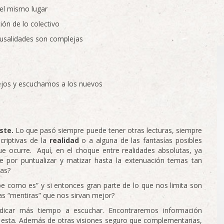
el mismo lugar
ón de lo colectivo
ausalidades son complejas
ejos y escuchamos a los nuevos
iste.
Lo que pasó siempre puede tener otras lecturas, siempre
riptivas de la
realidad
o a alguna de las fantasías posibles
ue ocurre. Aquí, en el choque entre realidades absolutas, ya
 por puntualizar y matizar hasta la extenuación temas tan
ras?
abe como es” y si entonces gran parte de lo que nos limita son
as “mentiras” que nos sirvan mejor?
dicar más tiempo a escuchar. Encontraremos información
 esta. Además de otras visiones seguro que complementarias,