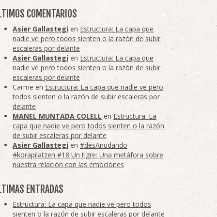
LTIMOS COMENTARIOS
Asier Gallastegi
en
Estructura: La capa que
nadie ve pero todos sienten o la razón de subir
escaleras por delante
Asier Gallastegi
en
Estructura: La capa que
nadie ve pero todos sienten o la razón de subir
escaleras por delante
Carme
en
Estructura: La capa que nadie ve pero
todos sienten o la razón de subir escaleras por
delante
MANEL MUNTADA COLELL
en
Estructura: La
capa que nadie ve pero todos sienten o la razón
de subir escaleras por delante
Asier Gallastegi
en
#desAnudando
#korapilatzen #18 Un tigre: Una metáfora sobre
nuestra relación con las emociones
LTIMAS ENTRADAS
Estructura: La capa que nadie ve pero todos
sienten o la razón de subir escaleras por delante