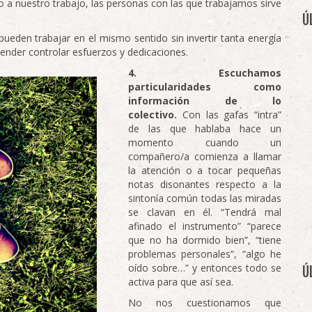
o a nuestro trabajo, las personas con las que trabajamos sirve
Ú
pueden trabajar en el mismo sentido sin invertir tanta energía
tender controlar esfuerzos y dedicaciones.
4. Escuchamos
particularidades como
información de lo
colectivo.
Con las gafas “intra”
de las que hablaba hace un
momento cuando un
compañero/a comienza a llamar
la atención o a tocar pequeñas
notas disonantes respecto a la
sintonía común todas las miradas
se clavan en él. “Tendrá mal
afinado el instrumento” “parece
que no ha dormido bien”, “tiene
problemas personales”, “algo he
oído sobre…” y entonces todo se
Ú
activa para que así sea.
No nos cuestionamos que