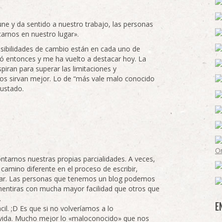
une y da sentido a nuestro trabajo, las personas
carnos en nuestro lugar».
sibilidades de cambio están en cada uno de
tó entonces y me ha vuelto a destacar hoy. La
spiran para superar las limitaciones y
nos sirvan mejor. Lo de “más vale malo conocido
ustado.
ontarnos nuestras propias parcialidades. A veces,
camino diferente en el proceso de escribir,
sar. Las personas que tenemos un blog podemos
 mentiras con mucha mayor facilidad que otros que
.
E
il. ;D Es que si no volveríamos a lo
vida. Mucho mejor lo «maloconocido» que nos