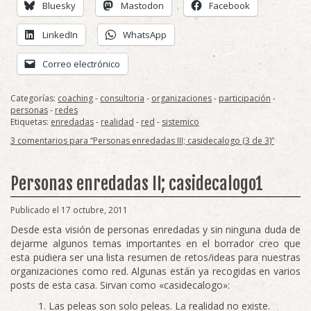
Bluesky
Mastodon
Facebook
LinkedIn
WhatsApp
Correo electrónico
Categorías:
coaching
-
consultoria
-
organizaciones
-
participación
-
personas
-
redes
Etiquetas:
enredadas
-
realidad
-
red
-
sistemico
3 comentarios para “Personas enredadas III; casidecalogo (3 de 3)”
Personas enredadas II; casidecalogo1
Publicado el 17 octubre, 2011
Desde esta visión de personas enredadas y sin ninguna duda de
dejarme algunos temas importantes en el borrador creo que
esta pudiera ser una lista resumen de retos/ideas para nuestras
organizaciones como red. Algunas están ya recogidas en varios
posts de esta casa. Sirvan como «casidecalogo»:
Las peleas son solo peleas. La realidad no existe.