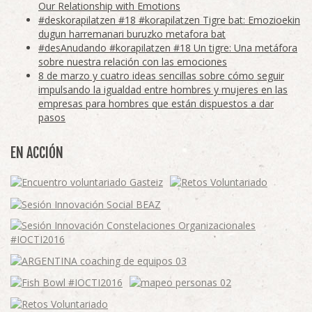
Our Relationship with Emotions
#deskorapilatzen #18 #korapilatzen Tigre bat: Emozioekin
dugun harremanari buruzko metafora bat
#desAnudando #korapilatzen #18 Un tigre: Una metáfora
sobre nuestra relación con las emociones
8 de marzo y cuatro ideas sencillas sobre cómo seguir
impulsando la igualdad entre hombres y mujeres en las
empresas para hombres que están dispuestos a dar
pasos
EN ACCIÓN