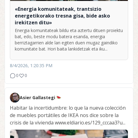
«Energia komunitateak, trantsizio
energetikorako tresna gisa, bide asko
irekitzen ditu»
Energia komunitateak bildu eta aztertu dituen proiektu
bat, edo, beste modu batera esanda, energia
berriztagarrien alde lan egiten duen mugaz gaindiko
komunitate bat. Hori baita lankidetzak eta iku...
8/4/2026, 1:20:35 PM
0
0
Asier Gallastegi
Habitar la incertidumbre: lo que la nueva colección
de muebles portátiles de IKEA nos dice sobre la
crisis de la vivienda www.eldiario.es/129_cccaa3?u...