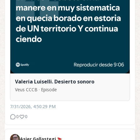
Valeria Luiselli. Desierto sonoro
Veus CCCB · Episode
7/31/2026, 4:50:29 PM
0
0
Asier Gallastegi