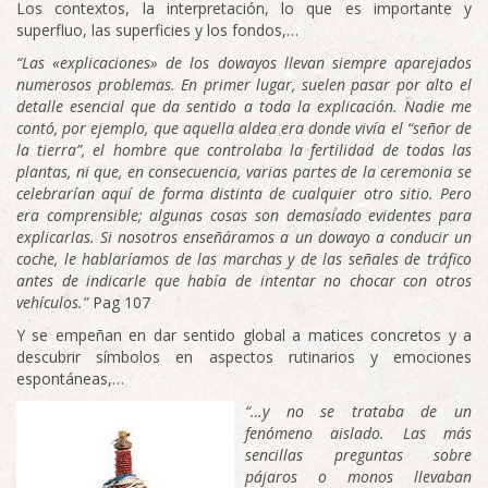
Los contextos, la interpretación, lo que es importante y
superfluo, las superficies y los fondos,…
“Las «explicaciones» de los dowayos llevan siempre aparejados
numerosos problemas. En primer lugar, suelen pasar por alto
el
detalle esencial que da sentido a toda la explicación. Nadie me
contó, por ejemplo, que aquella aldea era donde vivía el “señor de
la tierra”,
el
hombre que controlaba la fertilidad de todas
las
plantas,
ni
que, en consecuencia, varias partes de
la
ceremo
nia
se
celebrarían aquí de forma distinta de cualquier otro sitio.
Pero
era comprensible; algunas cosas son demasiado evidentes
para
explicarlas. Si nosotros enseñáramos a un dowayo a condu
cir un
coche, le hablaríamos de las marchas y de las señales de tráfico
antes de indicarle que había de intentar no chocar con otros
vehículos.”
Pag 107
Y se empeñan en dar sentido global a matices concretos y a
descubrir símbolos en aspectos rutinarios y emociones
espontáneas,…
“…y
no se trataba de un
fenómeno aislado. Las más
sencillas preguntas sobre
pájaros o monos llevaban