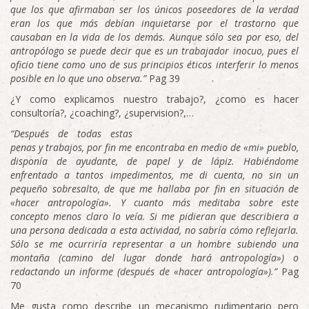
que los que afirmaban ser los únicos poseedores de
la
verdad
eran los que más
debían inquietarse por
el
trastorno que
causaban en la vida de los demás. Aunque sólo sea por eso, del
antropólogo se puede
decir que es un trabajador inocuo, pues
el
oficio tiene como uno
de sus principios éticos interferir lo menos
posible en lo que uno
observa.”
Pag 39
¿Y como explicamos nuestro trabajo?, ¿como es hacer
consultoría?, ¿coaching?, ¿supervision?,…
“Después de todas estas
penas y trabajos, por fin me encontraba en medio de
«mi»
pueblo,
disponía de ayudante, de papel y de lápiz. Habiéndome
enfrentado a tantos impedimentos, me di cuenta, no sin un
pequeño sobresalto, de que me hallaba por
fin en situación de
«hacer antropología». Y cuanto
más
meditaba sobre este
concepto menos claro lo veía. Si me pidieran que describiera a
una persona dedicada a esta actividad, no sabría cómo reflejarla.
Sólo se me ocurriría representar a un hombre
subiendo una
montaña (camino del lugar donde hará antropología») o
redactando un informe (después de «hacer antropología»).”
Pag
70
Me gusta como describe un mecanismo rudimentario pero