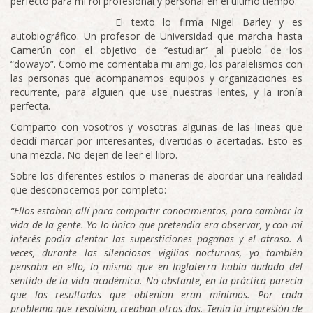
perfecto para mi rol profesional y personal en el ultimo tiempo.
El texto lo firma Nigel Barley y es
autobiográfico. Un profesor de Universidad que marcha hasta
Camerún con el objetivo de “estudiar” al pueblo de los
“dowayo”. Como me comentaba mi amigo, los paralelismos con
las personas que acompañamos equipos y organizaciones es
recurrente, para alguien que use nuestras lentes, y la ironía
perfecta.
Comparto con vosotros y vosotras algunas de las lineas que
decidí marcar por interesantes, divertidas o acertadas. Esto es
una mezcla. No dejen de leer el libro.
Sobre los diferentes estilos o maneras de abordar una realidad
que desconocemos por completo:
“Ellos estaban allí para compartir conocimientos, para cambiar la
vida de la
gente. Yo lo único que pretendía era observar, y con mi
interés podía alentar las supersticiones paganas y
el
atraso. A
veces,
du
rante las silenciosas vigilias nocturnas, yo también
pensaba en
ello, lo mismo que en Inglaterra había dudado del
sentido de
la vida académica. No obstante, en la práctica parecía
que los resul
tados que obtenian eran mínimos. Por cada
problema que resol
vían, creaban otros dos. Tenía
la
impresión de