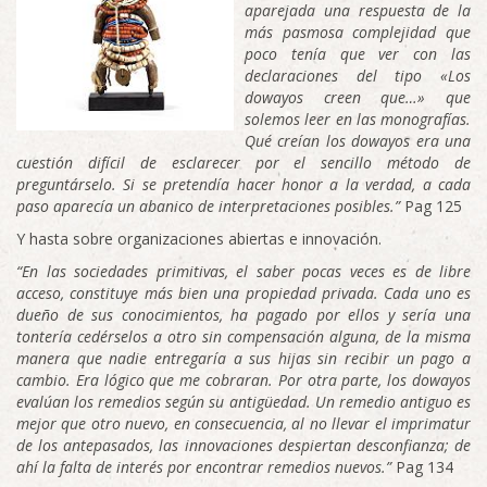
aparejada una respuesta de la
más pasmosa complejidad que
poco tenía que ver con las
declaraciones del tipo «Los
dowayos creen que…
»
que
solemos
leer en las monografías.
Qué creían los dowayos era una
cuestión
difícil de esclarecer por el sencillo método de
preguntárselo. Si
se
pretendía hacer honor a la verdad, a cada
paso aparecía un abanico de interpretaciones posibles.”
Pag 125
Y hasta sobre organizaciones abiertas e innovación.
“En las sociedades primitivas, el saber pocas veces es de libre
acceso, constituye
más
bien
una
propie
dad privada. Cada uno es
dueño de sus conocimientos, ha pagado por ellos y sería
una
tontería cedérselos a otro sin compensación alguna, de
la misma
manera
que nadie entregaría a
sus hijas sin
recibir un pago a
cambio. Era lógico que me cobraran. Por otra parte, los dowayos
evalúan los remedios según su antigüedad.
Un
remedio antiguo es
mejor que otro nuevo, en consecuencia,
al
no
llevar el imprimatur
de los antepasados, las innovaciones despiertan desconfianza; de
ahí
la falta de interés por encontrar remedios nuevos.”
Pag 134