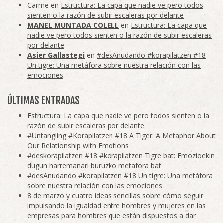
Carme
en
Estructura: La capa que nadie ve pero todos
sienten o la razón de subir escaleras por delante
MANEL MUNTADA COLELL
en
Estructura: La capa que
nadie ve pero todos sienten o la razón de subir escaleras
por delante
Asier Gallastegi
en
#desAnudando #korapilatzen #18
Un tigre: Una metáfora sobre nuestra relación con las
emociones
ÚLTIMAS ENTRADAS
Estructura: La capa que nadie ve pero todos sienten o la
razón de subir escaleras por delante
#Untangling #Korapilatzen #18 A Tiger: A Metaphor About
Our Relationship with Emotions
#deskorapilatzen #18 #korapilatzen Tigre bat: Emozioekin
dugun harremanari buruzko metafora bat
#desAnudando #korapilatzen #18 Un tigre: Una metáfora
sobre nuestra relación con las emociones
8 de marzo y cuatro ideas sencillas sobre cómo seguir
impulsando la igualdad entre hombres y mujeres en las
empresas para hombres que están dispuestos a dar