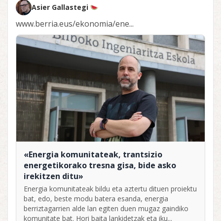
Asier Gallastegi
www.berria.eus/ekonomia/ene...
«Energia komunitateak, trantsizio
energetikorako tresna gisa, bide asko
irekitzen ditu»
Energia komunitateak bildu eta aztertu dituen proiektu
bat, edo, beste modu batera esanda, energia
berriztagarrien alde lan egiten duen mugaz gaindiko
komunitate bat. Hori baita lankidetzak eta iku...