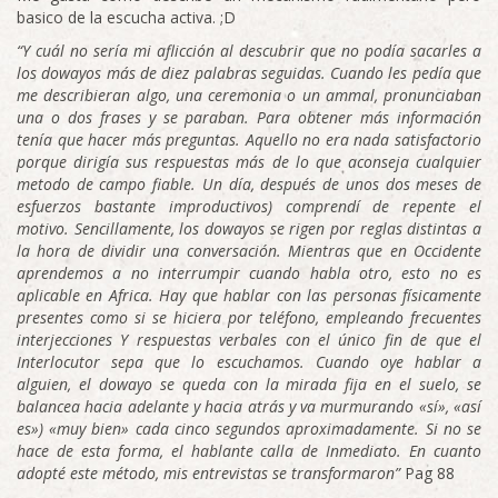
basico de la escucha activa. ;D
“Y
cuál no sería mi aflicción al descubrir que no podía sacarles a
los dowayos más de diez palabras seguidas. Cuando les pedía
que
me describieran
algo,
una ceremonia o un
ammal,
pronunciaban
una o dos frases y se paraban. Para obtener más información
tenía que hacer más preguntas. Aquello no era nada satisfactorio
porque
dirigía sus respuestas más de lo que aconseja cualquier
metodo de campo fiable. Un día, después de unos dos meses de
esfuerzos
bastante improductivos) comprendí de repente el
motivo.
Sencillamente, los dowayos se rigen por reglas distintas a
la hora
de dividir una conversación. Mientras que en Occidente
apren
demos
a
no interrumpir cuando habla otro, esto no
es
aplicable en Africa.
Hay
que hablar con las personas físicamente
presentes
como
si
se
hiciera
por teléfono, empleando frecuentes
interjeccio
nes Y respuestas verbales con el único fin de que el
Interlocutor sepa que lo escuchamos. Cuando oye hablar a
alguien, el dowayo se
queda
con
la mirada fija en el suelo,
se
balancea hacia adelante
y
hacia
atrás
y
va murmurando «sí», «así
es») «muy bien» cada cinco segundos aproximadamente. Si no se
hace de esta forma, el
hablante calla
de
Inmediato. En cuanto
adopté este método, mis
entrevistas se transformaron”
Pag 88