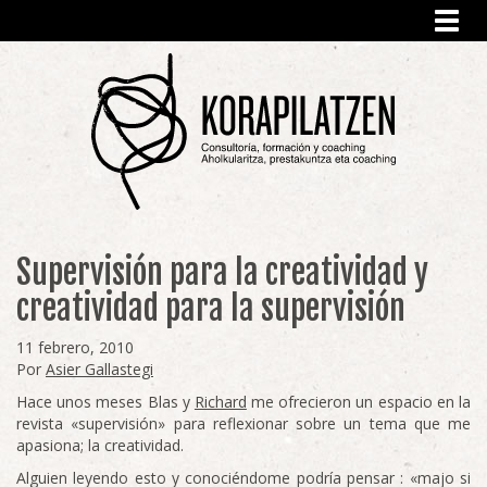
Toggl
navig
Supervisión para la creatividad y
creatividad para la supervisión
11 febrero, 2010
Por
Asier Gallastegi
Hace unos meses Blas y
Richard
me ofrecieron un espacio en la
revista «supervisión» para reflexionar sobre un tema que me
apasiona; la creatividad.
Alguien leyendo esto y conociéndome podría pensar : «majo si