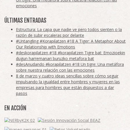
emociones
ÚLTIMAS ENTRADAS
Estructura: La capa que nadie ve pero todos sienten o la
razón de subir escaleras por delante
#Untangling #Korapilatzen #18 A Tiger: A Metaphor About
Our Relationship with Emotions
#deskorapilatzen #18 #korapilatzen Tigre bat: Emozioekin
dugun harremanari buruzko metafora bat
#desAnudando #korapilatzen #18 Un tigre: Una metáfora
sobre nuestra relación con las emociones
8 de marzo y cuatro ideas sencillas sobre cómo seguir
impulsando la igualdad entre hombres y mujeres en las
empresas para hombres que están dispuestos a dar
pasos
EN ACCIÓN