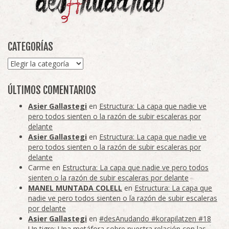
CATEGORÍAS
Categorías
ÚLTIMOS COMENTARIOS
Asier Gallastegi
en
Estructura: La capa que nadie ve
pero todos sienten o la razón de subir escaleras por
delante
Asier Gallastegi
en
Estructura: La capa que nadie ve
pero todos sienten o la razón de subir escaleras por
delante
Carme
en
Estructura: La capa que nadie ve pero todos
sienten o la razón de subir escaleras por delante
MANEL MUNTADA COLELL
en
Estructura: La capa que
nadie ve pero todos sienten o la razón de subir escaleras
por delante
Asier Gallastegi
en
#desAnudando #korapilatzen #18
Un tigre: Una metáfora sobre nuestra relación con las