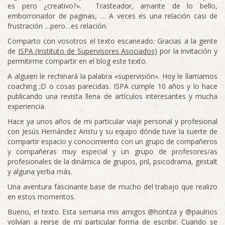
es pero ¿creativo?». Trasteador, amante de lo bello,
emborronador de paginas, … A veces es una relación casi de
frustración …pero…es relación.
Comparto con vosotros el texto escaneado. Gracias a la gente
de
ISPA (Instituto de Supervisores Asociados)
por la invitación y
permitirme compartir en el blog este texto.
A alguien le rechinará la palabra «supervisión». Hoy le llamamos
coaching ;D o cosas parecidas. ISPA cumple 10 años y lo hace
publicando una revista llena de artículos interesantes y mucha
experiencia.
Hace ya unos años de mi particular viaje personal y profesional
con Jesús Hernández Aristu y su equipo dónde tuve la suerte de
compartir espacio y conocimiento con un grupo de compañeros
y compañeras muy especial y un grupo de profesores/as
profesionales de la dinámica de grupos, pnl, psicodrama, gestalt
y alguna yerba más.
Una aventura fascinante base de mucho del trabajo que realizo
en estos momentos.
Bueno, el texto. Esta semana mis amigos @hontza y @paulrios
volvían a reirse de mi particular forma de escribir. Cuando se