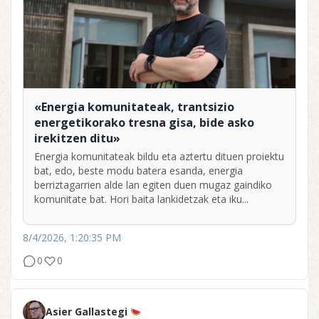
«Energia komunitateak, trantsizio
energetikorako tresna gisa, bide asko
irekitzen ditu»
Energia komunitateak bildu eta aztertu dituen proiektu
bat, edo, beste modu batera esanda, energia
berriztagarrien alde lan egiten duen mugaz gaindiko
komunitate bat. Hori baita lankidetzak eta iku...
8/4/2026, 1:20:35 PM
0
0
Asier Gallastegi